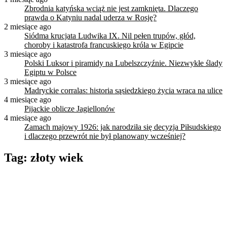
Zbrodnia katyńska wciąż nie jest zamknięta. Dlaczego
prawda o Katyniu nadal uderza w Rosję?
2 miesiące ago
Siódma krucjata Ludwika IX. Nil pełen trupów, głód,
choroby i katastrofa francuskiego króla w Egipcie
3 miesiące ago
Polski Luksor i piramidy na Lubelszczyźnie. Niezwykłe ślady
Egiptu w Polsce
3 miesiące ago
Madryckie corralas: historia sąsiedzkiego życia wraca na ulice
4 miesiące ago
Pijackie oblicze Jagiellonów
4 miesiące ago
Zamach majowy 1926: jak narodziła się decyzja Piłsudskiego
i dlaczego przewrót nie był planowany wcześniej?
Tag:
złoty wiek