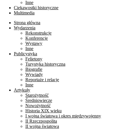
Inne
Ciekawostki historyczne
Multimedia
Strona główna
Wydarzenia
Rekonstrukcje
Konferencje
Wystawy
Inne
Publicystyka
Felietony
Turystyka historyczna
Biografie
Wywiady
Reportaże i relacje
Inne
Artykuły
Starożytność
Średniowiecze
Nowożytność
Historia XIX wieku
I wojna światowa i okres międzywojenny
II Rzeczpospolita
II wojna światowa