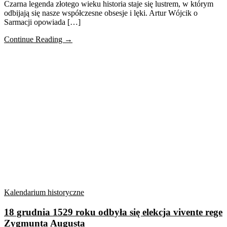
Czarna legenda złotego wieku historia staje się lustrem, w którym
odbijają się nasze współczesne obsesje i lęki. Artur Wójcik o
Sarmacji opowiada […]
Continue Reading →
Kalendarium historyczne
18 grudnia 1529 roku odbyła się elekcja vivente rege
Zygmunta Augusta