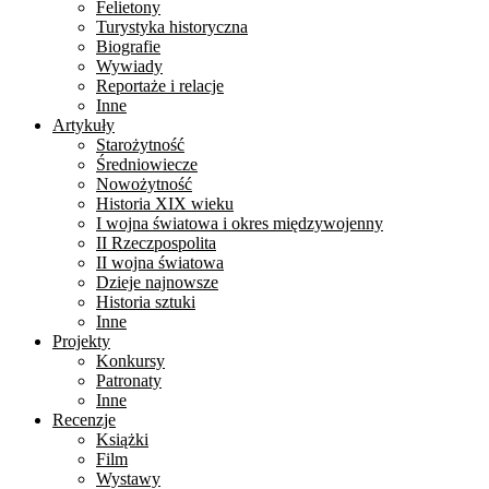
Felietony
Turystyka historyczna
Biografie
Wywiady
Reportaże i relacje
Inne
Artykuły
Starożytność
Średniowiecze
Nowożytność
Historia XIX wieku
I wojna światowa i okres międzywojenny
II Rzeczpospolita
II wojna światowa
Dzieje najnowsze
Historia sztuki
Inne
Projekty
Konkursy
Patronaty
Inne
Recenzje
Książki
Film
Wystawy