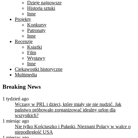
Dzieje najnowsze
Historia sztuki
Inne
Projekty
Konkursy
Patronaty
Inne
Recenzje
Książki
Film
Wystawy
Inne
Ciekawostki historyczne
Multimedia
Breaking News
1 tydzień ago
Wczasy w PRL i dzieci, które miały się nie nudzić. Jak
państwo próbowało zorganizować idealny urlop dla
wszystkich?
1 miesiąc ago
Nie tylko Kościuszko i Pułaski. Nieznani Polacy w walce o
niepodległość USA
1 miesiąc ago