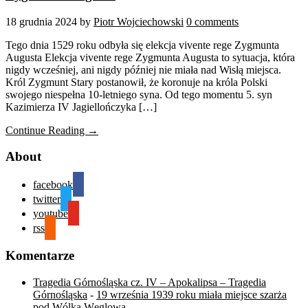
18 grudnia 2024
by
Piotr Wojciechowski
0 comments
Tego dnia 1529 roku odbyła się elekcja vivente rege Zygmunta
Augusta Elekcja vivente rege Zygmunta Augusta to sytuacja, która
nigdy wcześniej, ani nigdy później nie miała nad Wisłą miejsca.
Król Zygmunt Stary postanowił, że koronuje na króla Polski
swojego niespełna 10-letniego syna. Od tego momentu 5. syn
Kazimierza IV Jagiellończyka […]
Continue Reading →
About
facebook
twitter
youtube
rss
Komentarze
Tragedia Górnośląska cz. IV – Apokalipsa – Tragedia
Górnośląska
-
19 września 1939 roku miała miejsce szarża
pod Wólką Węglową