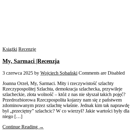
Książki
Recenzje
My, Sarmaci |Recenzja
3 czerwca 2025
by
Wojciech Sobański
Comments are Disabled
Joanna Orzeł, My, Sarmaci. Mity i rzeczywistość szlachty
Rzeczypospolitej Szlachta, demokracja szlachecka, przywileje
szlacheckie, złota wolność – któż z nas nie słyszał takich pojęć?
Przedrozbiorowa Rzeczpospolita kojarzy nam się z państwem
zdominowanym przez szlachtę właśnie. Jednak kim tak naprawdę
był „przeciętny” szlachcic? W co wierzył? Jakie wartości były dla
niego […]
Continue Reading →