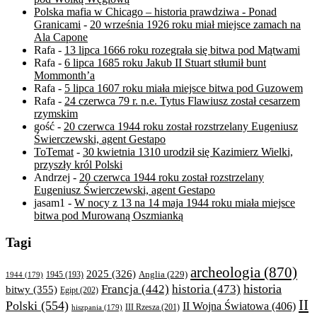
Polska mafia w Chicago – historia prawdziwa - Ponad
Granicami
-
20 września 1926 roku miał miejsce zamach na
Ala Capone
Rafa
-
13 lipca 1666 roku rozegrała się bitwa pod Mątwami
Rafa
-
6 lipca 1685 roku Jakub II Stuart stłumił bunt
Mommonth’a
Rafa
-
5 lipca 1607 roku miała miejsce bitwa pod Guzowem
Rafa
-
24 czerwca 79 r. n.e. Tytus Flawiusz został cesarzem
rzymskim
gość
-
20 czerwca 1944 roku został rozstrzelany Eugeniusz
Świerczewski, agent Gestapo
ToTemat
-
30 kwietnia 1310 urodził się Kazimierz Wielki,
przyszły król Polski
Andrzej
-
20 czerwca 1944 roku został rozstrzelany
Eugeniusz Świerczewski, agent Gestapo
jasam1
-
W nocy z 13 na 14 maja 1944 roku miała miejsce
bitwa pod Murowaną Oszmianką
Tagi
archeologia
(870)
2025
(326)
Anglia
(229)
1944
(179)
1945
(193)
historia
Francja
(442)
historia
(473)
bitwy
(355)
Egipt
(202)
II
Polski
(554)
II Wojna Światowa
(406)
III Rzesza
(201)
hiszpania
(179)