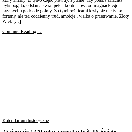
który znamy, to tylko część prawdy. Pytanie, czy polska szlachta
była bogata, odsłania świat pełen kontrastów: od magnackiego
przepychu po biedę gołoty. Za tymi różnicami kryły się nie tylko
fortuny, ale też codzienny trud, ambicje i walka o przetrwanie. Złoty
Wiek […]
Continue Reading →
Kalendarium historyczne
25 sierpnia 1270 roku zmarł Ludwik IX Święty