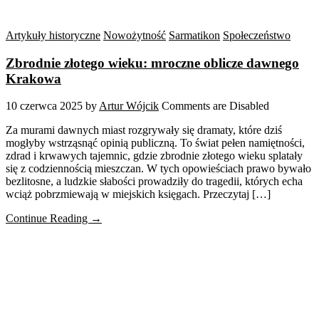
Artykuły historyczne
Nowożytność
Sarmatikon
Społeczeństwo
Zbrodnie złotego wieku: mroczne oblicze dawnego
Krakowa
10 czerwca 2025
by
Artur Wójcik
Comments are Disabled
Za murami dawnych miast rozgrywały się dramaty, które dziś
mogłyby wstrząsnąć opinią publiczną. To świat pełen namiętności,
zdrad i krwawych tajemnic, gdzie zbrodnie złotego wieku splatały
się z codziennością mieszczan. W tych opowieściach prawo bywało
bezlitosne, a ludzkie słabości prowadziły do tragedii, których echa
wciąż pobrzmiewają w miejskich księgach. Przeczytaj […]
Continue Reading →