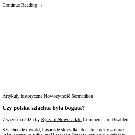
Continue Reading →
Artykuły historyczne
Nowożytność
Sarmatikon
Czy polska szlachta była bogata?
7 września 2025
by
Ryszard Nowosadzki
Comments are Disabled
Szlacheckie dworki, husarskie skrzydła i dostatnie uczty – obraz,