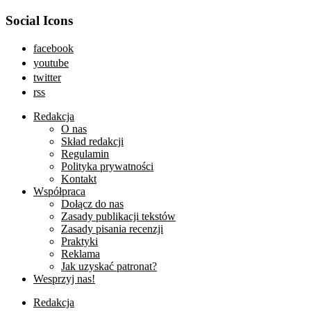
Social Icons
facebook
youtube
twitter
rss
Redakcja
O nas
Skład redakcji
Regulamin
Polityka prywatności
Kontakt
Współpraca
Dołącz do nas
Zasady publikacji tekstów
Zasady pisania recenzji
Praktyki
Reklama
Jak uzyskać patronat?
Wesprzyj nas!
Redakcja