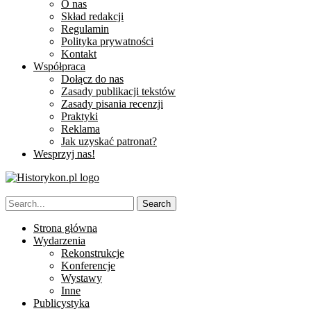
O nas
Skład redakcji
Regulamin
Polityka prywatności
Kontakt
Współpraca
Dołącz do nas
Zasady publikacji tekstów
Zasady pisania recenzji
Praktyki
Reklama
Jak uzyskać patronat?
Wesprzyj nas!
Strona główna
Wydarzenia
Rekonstrukcje
Konferencje
Wystawy
Inne
Publicystyka