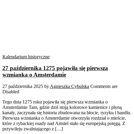
Kalendarium historyczne
27 października 1275 pojawiła się pierwsza
wzmianka o Amsterdamie
27 października 2025
by
Agnieszka Cybulska
Comments are
Disabled
Tego dnia 1275 roku pojawiła się pierwsza wzmianka o
Amsterdamie Tam, gdzie dziś stoją kolorowe kamienice i płyną
kanały, zaczynała się historia zbudowana na błocie, ryzyku i handlu.
Pierwsza wzmianka o Amsterdamie otworzyła rozdział o mieście,
które z rybackiej osady nad Amstel stało się europejską potęgą. Z
przywileju zwalniającego z […]