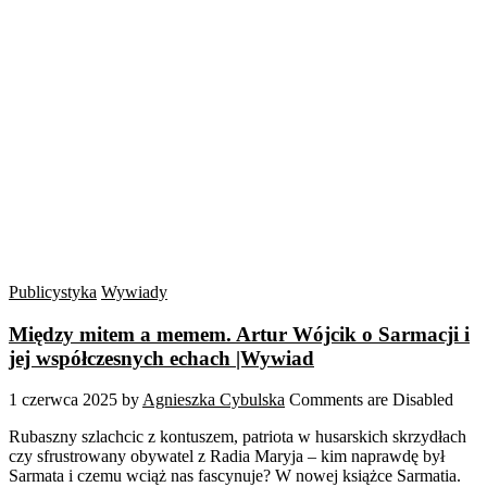
Publicystyka
Wywiady
Między mitem a memem. Artur Wójcik o Sarmacji i
jej współczesnych echach |Wywiad
1 czerwca 2025
by
Agnieszka Cybulska
Comments are Disabled
Rubaszny szlachcic z kontuszem, patriota w husarskich skrzydłach
czy sfrustrowany obywatel z Radia Maryja – kim naprawdę był
Sarmata i czemu wciąż nas fascynuje? W nowej książce Sarmatia.