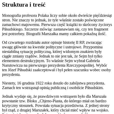
Struktura i treść
Monografia profesora Polaka liczy sobie około dwieście pięćdziesiąt
stron. Nie znaczy to jednak, że tyle właśnie zostało poświęcone
zamachowi majowemu. Pierwsza część książki to skrócony życiorys
Piłsudskiego. Szczerze mówiąc zastanawiam się, czy ten fragment
jest potrzebny. Biografii Marszałka mamy całkiem pokaźną ilość.
Od czwartego rozdziału autor opisuje historię II RP, zwracając
uwagę głównie na kwestie polityczne i ustrojowe. Przypomina
niestabilną sytuację polityczną, której widomym znakiem były
ciągłe zmiany rządów. Jednak to nie jest tak, że Sejm był tylko
elementem destrukcyjnym. To właśnie Sejm wybrał Gabriela
Narutowicza na pierwszego prezydenta Rzeczypospolitej. Wybór
ten Józef Piłsudski zaakceptował i był pełen szacunku wobec osoby
prezydenta.
Niestety, 16 grudnia 1922 roku doszło do zabójstwa prezydenta.
Zamach ten wstrząsnął opinią publiczną i osobiście Piłsudskim.
Jednak wydaje się, że prawdziwym wstrząsem było dla Marszała
powstanie tzw. Bloku „Chjeno-Piasta, do którego miał on bardzo
krytyczny stosunek. Powstała sytuacja przedziwna. Z jednej strony
był rząd, z drugiej Marszałek, który chciał mieć wpływ na wojsko.