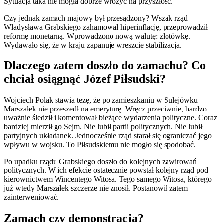
Sytuacja taka nie mogła dobrze wróżyć na przyszłość.
Czy jednak zamach majowy był przesądzony? Wszak rząd
Władysława Grabskiego zahamował hiperinflację, przeprowadził
reformę monetarną. Wprowadzono nową walutę: złotówkę.
Wydawało się, że w kraju zapanuje wreszcie stabilizacja.
Dlaczego zatem doszło do zamachu? Co
chciał osiągnąć Józef Piłsudski?
Wojciech Polak stawia tezę, że po zamieszkaniu w Sulejówku
Marszałek nie przeszedł na emeryturę. Wręcz przeciwnie, bardzo
uważnie śledził i komentował bieżące wydarzenia polityczne. Coraz
bardziej mierził go Sejm. Nie lubił partii politycznych. Nie lubił
partyjnych układanek. Jednocześnie rząd starał się ograniczać jego
wpływu w wojsku. To Piłsudskiemu nie mogło się spodobać.
Po upadku rządu Grabskiego doszło do kolejnych zawirowań
politycznych. W ich efekcie ostatecznie powstał kolejny rząd pod
kierownictwem Wincentego Witosa. Tego samego Witosa, którego
już wtedy Marszałek szczerze nie znosił. Postanowił zatem
zainterweniować.
Zamach czy demonstracja?