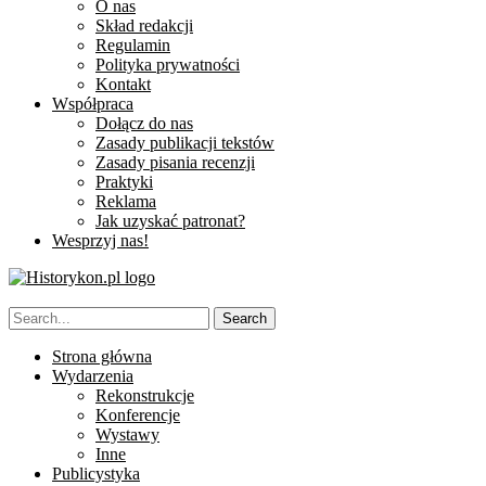
O nas
Skład redakcji
Regulamin
Polityka prywatności
Kontakt
Współpraca
Dołącz do nas
Zasady publikacji tekstów
Zasady pisania recenzji
Praktyki
Reklama
Jak uzyskać patronat?
Wesprzyj nas!
Strona główna
Wydarzenia
Rekonstrukcje
Konferencje
Wystawy
Inne
Publicystyka