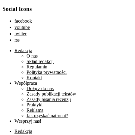
Social Icons
facebook
youtube
twitter
rss
Redakcja
O nas
Skład redakcji
Regulamin
Polityka prywatności
Kontakt
Współpraca
Dołącz do nas
Zasady publikacji tekstów
Zasady pisania recenzji
Praktyki
Reklama
Jak uzyskać patronat?
Wesprzyj nas!
Redakcja