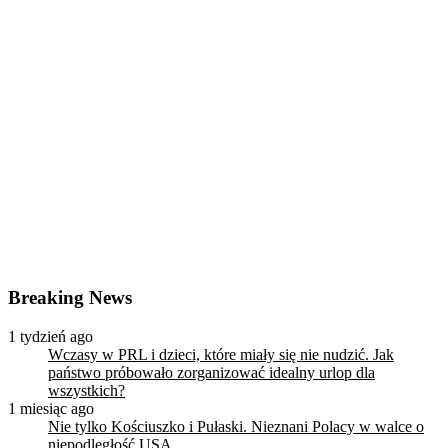
Breaking News
1 tydzień ago
Wczasy w PRL i dzieci, które miały się nie nudzić. Jak
państwo próbowało zorganizować idealny urlop dla
wszystkich?
1 miesiąc ago
Nie tylko Kościuszko i Pułaski. Nieznani Polacy w walce o
niepodległość USA