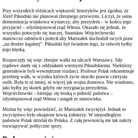
Przy wszystkich różnicach większość historyków jest zgodna, że
Józef Piłsudski nie planował zbrojnego przewrotu. Liczył, że sama
demonstracja wojskowa wystarczy, aby prezydent – w końcu jego
przyjaciel – zdymisjonował rząd Witosa. Okazało się jednak, że
wszystko potoczyło się inaczej. Stanisław Wojciechowski
stanowczo odmówił i polecił aby Marszałek dochodził swych praw
„na drodze legalnej”. Piłsudski był świadom tego, że odwrót byłby
jego klęską.
Rozpoczęły się więc zbrojne walki na ulicach Warszawy. Siły
rządowe starły się z oddziałami wiernymi Piłsudskiemu. Niektórzy
generałowie byli wewnętrznie rozdarci. Profesor Polak rekonstruuje
przebieg walk, w wyniku których życie straciło prawie czterysta
osób. Była to ni mniej, ni więcej jak wojna domowa. Nie wiadomo,
jaki byłby jej skutek gdyby nie rezygnacja prezydenta.
Wojciechowski – kierując się troską o jedność państwa –
zdymisjonował rząd Witosa i ustąpił ze stanowiska.
Można by więc powiedzieć, że Marszałek zwyciężył. Jednak to
zwycięstwo było okupione krwią żołnierzy. W niepodległym
państwie Polak strzelał do Polaka. Z całą pewnością nie tak należy
rozwiązywać polityczne spory.