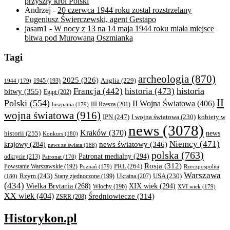
przyszły król Polski
Andrzej
-
20 czerwca 1944 roku został rozstrzelany
Eugeniusz Świerczewski, agent Gestapo
jasam1
-
W nocy z 13 na 14 maja 1944 roku miała miejsce
bitwa pod Murowaną Oszmianką
Tagi
archeologia
(870)
2025
(326)
Anglia
(229)
1944
(179)
1945
(193)
historia
Francja
(442)
historia
(473)
bitwy
(355)
Egipt
(202)
II
Polski
(554)
II Wojna Światowa
(406)
III Rzesza
(201)
hiszpania
(179)
wojna światowa
(916)
IPN
(247)
kobiety w
I wojna światowa
(230)
news
(3078)
Kraków
(370)
historii
(255)
news
Konkurs
(180)
Niemcy
(471)
news światowy
(346)
krajowy
(284)
news ze świata
(188)
polska
(763)
Patronat medialny
(294)
odkrycie
(213)
Patronat
(170)
Rosja
(312)
PRL
(264)
Powstanie Warszawskie
(192)
Poznań
(179)
Rzeczpospolita
Warszawa
Rzym
(243)
Ukraina
(207)
USA
(230)
(180)
Stany zjednoczone
(199)
(434)
XIX wiek
(294)
Wielka Brytania
(268)
Włochy
(196)
XVI wiek
(179)
XX wiek
(404)
Średniowiecze
(314)
ZSRR
(208)
Historykon.pl