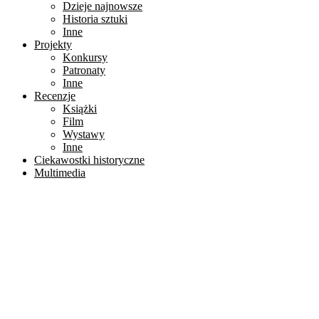
Dzieje najnowsze
Historia sztuki
Inne
Projekty
Konkursy
Patronaty
Inne
Recenzje
Książki
Film
Wystawy
Inne
Ciekawostki historyczne
Multimedia