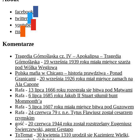
facebook
twitter
youtube
rss
Komentarze
Tragedia Górnośląska cz. IV – Apokalipsa – Tragedia
Górnośląska
-
19 września 1939 roku miała miejsce szarża
pod Wólką Węglową
Polska mafia w Chicago – historia prawdziwa - Ponad
Granicami
-
20 września 1926 roku miał miejsce zamach na
Ala Capone
Rafa
-
13 lipca 1666 roku rozegrała się bitwa pod Mątwami
Rafa
-
6 lipca 1685 roku Jakub II Stuart stłumił bunt
Mommonth’a
Rafa
-
5 lipca 1607 roku miała miejsce bitwa pod Guzowem
Rafa
-
24 czerwca 79 r. n.e. Tytus Flawiusz został cesarzem
rzymskim
gość
-
20 czerwca 1944 roku został rozstrzelany Eugeniusz
Świerczewski, agent Gestapo
ToTemat
-
30 kwietnia 1310 urodził się Kazimierz Wielki,