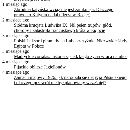
1 miesiąc ago
Zbrodnia katyńska wciąż nie jest zamknięta. Dlaczego
prawda o Katyniu nadal uderza w Rosję?
2 miesiące ago
Siódma krucjata Ludwika IX. Nil pełen trupów, głód,
choroby i katastrofa francuskiego króla w Egipcie
3 miesiące ago
Polski Luksor i piramidy na Lubelszczyźnie. Niezwykłe ślady
Egiptu w Polsce
3 miesiące ago
Madryckie corralas: historia sąsiedzkiego życia wraca na ulice
4 miesiące ago
Pijackie oblicze Jagiellonów
4 miesiące ago
Zamach majowy 1926: jak narodziła się decyzja Piłsudskiego
i dlaczego przewrót nie był planowany wcześniej?