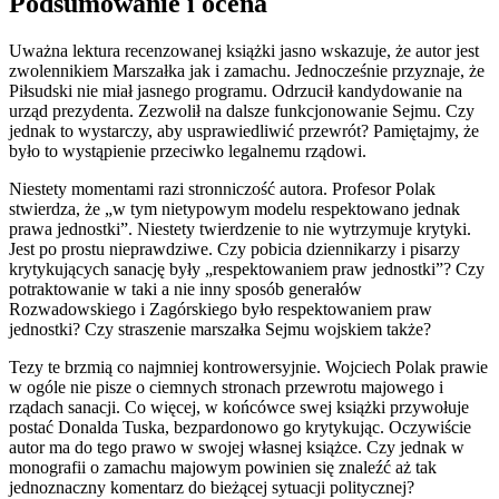
Podsumowanie i ocena
Uważna lektura recenzowanej książki jasno wskazuje, że autor jest
zwolennikiem Marszałka jak i zamachu. Jednocześnie przyznaje, że
Piłsudski nie miał jasnego programu. Odrzucił kandydowanie na
urząd prezydenta. Zezwolił na dalsze funkcjonowanie Sejmu. Czy
jednak to wystarczy, aby usprawiedliwić przewrót? Pamiętajmy, że
było to wystąpienie przeciwko legalnemu rządowi.
Niestety momentami razi stronniczość autora. Profesor Polak
stwierdza, że „w tym nietypowym modelu respektowano jednak
prawa jednostki”. Niestety twierdzenie to nie wytrzymuje krytyki.
Jest po prostu nieprawdziwe. Czy pobicia dziennikarzy i pisarzy
krytykujących sanację były „respektowaniem praw jednostki”? Czy
potraktowanie w taki a nie inny sposób generałów
Rozwadowskiego i Zagórskiego było respektowaniem praw
jednostki? Czy straszenie marszałka Sejmu wojskiem także?
Tezy te brzmią co najmniej kontrowersyjnie. Wojciech Polak prawie
w ogóle nie pisze o ciemnych stronach przewrotu majowego i
rządach sanacji. Co więcej, w końcówce swej książki przywołuje
postać Donalda Tuska, bezpardonowo go krytykując. Oczywiście
autor ma do tego prawo w swojej własnej książce. Czy jednak w
monografii o zamachu majowym powinien się znaleźć aż tak
jednoznaczny komentarz do bieżącej sytuacji politycznej?