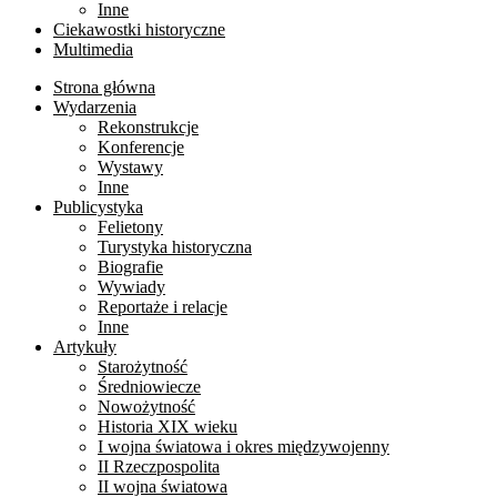
Inne
Ciekawostki historyczne
Multimedia
Strona główna
Wydarzenia
Rekonstrukcje
Konferencje
Wystawy
Inne
Publicystyka
Felietony
Turystyka historyczna
Biografie
Wywiady
Reportaże i relacje
Inne
Artykuły
Starożytność
Średniowiecze
Nowożytność
Historia XIX wieku
I wojna światowa i okres międzywojenny
II Rzeczpospolita
II wojna światowa