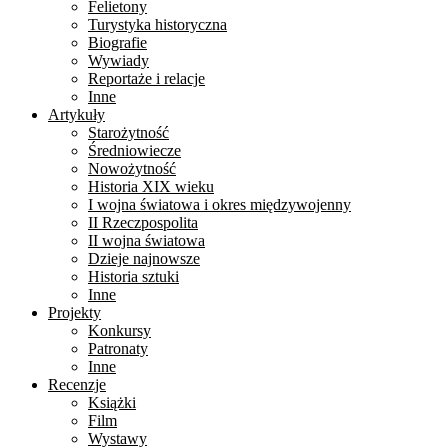
Felietony
Turystyka historyczna
Biografie
Wywiady
Reportaże i relacje
Inne
Artykuły
Starożytność
Średniowiecze
Nowożytność
Historia XIX wieku
I wojna światowa i okres międzywojenny
II Rzeczpospolita
II wojna światowa
Dzieje najnowsze
Historia sztuki
Inne
Projekty
Konkursy
Patronaty
Inne
Recenzje
Książki
Film
Wystawy