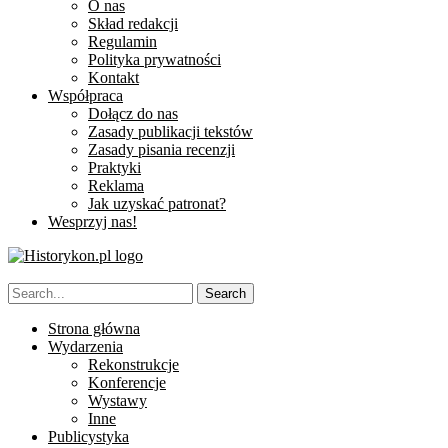
O nas
Skład redakcji
Regulamin
Polityka prywatności
Kontakt
Współpraca
Dołącz do nas
Zasady publikacji tekstów
Zasady pisania recenzji
Praktyki
Reklama
Jak uzyskać patronat?
Wesprzyj nas!
Strona główna
Wydarzenia
Rekonstrukcje
Konferencje
Wystawy
Inne
Publicystyka