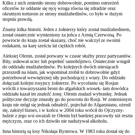
Kilku z nich zmieniło strony dobrowolnie, pomimo ostrzeżeń
oficerów że oddanie się ręcę wroga równa się zdradzie oraz
okrutnym torturom ze strony mudżahedinów, co było w dużym
stopniu prawdą.
Znamy kilka historii. Jeden z żołnierzy który został mudżahedinem,
został ostatecznie wymieniony za jeńca z Armią Czerwoną. Po
powrocie do kraju został skazany, choć nie walczył ze swoimi
rodakami, na karę sześciu lat ciężkich robót.
Aleksiej Olenin, został porwany w czasie służby przez partyzantów.
Bity, usiłował uciec lub popełnić samobójstwo. Ostatecznie wstąpił
do oddziału mudżahedinów. Po kolejnych dwóch miesiącach
przeszedł na islam, jak wspominał zrobił to dobrowolnie gdyż
potrzebował wewnętrznej siły pochodzącej z wiary. Do oddziału
dołączali kolejni rosyjscy żołnierze. Po wycofaniu się Rosjan
wrócili z towarzyszami broni do afgańskich wiosek- tam dowódca
oddziału kazał im znaleźć żonę. Olenin znalazł wybrankę. Jednak
polityczne decyzje zmusiły go do powrotu do Rosji. W zmienionym
kraju nie mógł się jednak odnaleźć, pojechał do Afganistanu, ożenił
się, założył biznes, i w końcu w 2004 roku wrócił do Ojczyzny-
ludzie z jego wsi uważali że Olenin był bardziej pracowity niż reszta
mężczyzn, oraz co ich dziwiło nie nadużywał alkoholu.
Inna historią są losy Nikołaja Bystrowa. W 1983 roku dostał się do