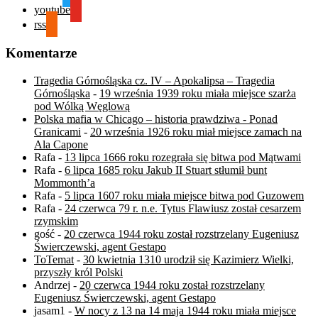
youtube
rss
Komentarze
Tragedia Górnośląska cz. IV – Apokalipsa – Tragedia
Górnośląska
-
19 września 1939 roku miała miejsce szarża
pod Wólką Węglową
Polska mafia w Chicago – historia prawdziwa - Ponad
Granicami
-
20 września 1926 roku miał miejsce zamach na
Ala Capone
Rafa
-
13 lipca 1666 roku rozegrała się bitwa pod Mątwami
Rafa
-
6 lipca 1685 roku Jakub II Stuart stłumił bunt
Mommonth’a
Rafa
-
5 lipca 1607 roku miała miejsce bitwa pod Guzowem
Rafa
-
24 czerwca 79 r. n.e. Tytus Flawiusz został cesarzem
rzymskim
gość
-
20 czerwca 1944 roku został rozstrzelany Eugeniusz
Świerczewski, agent Gestapo
ToTemat
-
30 kwietnia 1310 urodził się Kazimierz Wielki,
przyszły król Polski
Andrzej
-
20 czerwca 1944 roku został rozstrzelany
Eugeniusz Świerczewski, agent Gestapo
jasam1
-
W nocy z 13 na 14 maja 1944 roku miała miejsce