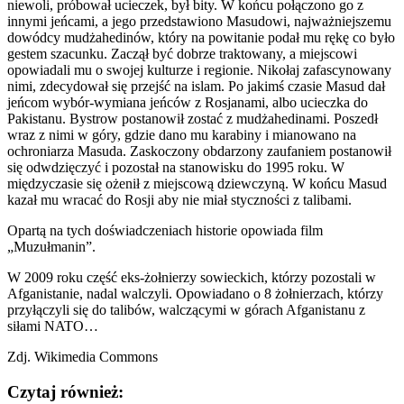
niewoli, próbował ucieczek, był bity. W końcu połączono go z
innymi jeńcami, a jego przedstawiono Masudowi, najważniejszemu
dowódcy mudżahedinów, który na powitanie podał mu rękę co było
gestem szacunku. Zaczął być dobrze traktowany, a miejscowi
opowiadali mu o swojej kulturze i regionie. Nikołaj zafascynowany
nimi, zdecydował się przejść na islam. Po jakimś czasie Masud dał
jeńcom wybór-wymiana jeńców z Rosjanami, albo ucieczka do
Pakistanu. Bystrow postanowił zostać z mudżahedinami. Poszedł
wraz z nimi w góry, gdzie dano mu karabiny i mianowano na
ochroniarza Masuda. Zaskoczony obdarzony zaufaniem postanowił
się odwdzięczyć i pozostał na stanowisku do 1995 roku. W
międzyczasie się ożenił z miejscową dziewczyną. W końcu Masud
kazał mu wracać do Rosji aby nie miał styczności z talibami.
Opartą na tych doświadczeniach historie opowiada film
„Muzułmanin”.
W 2009 roku część eks-żołnierzy sowieckich, którzy pozostali w
Afganistanie, nadal walczyli. Opowiadano o 8 żołnierzach, którzy
przyłączyli się do talibów, walczącymi w górach Afganistanu z
siłami NATO…
Zdj. Wikimedia Commons
Czytaj również: