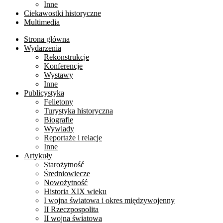
Inne
Ciekawostki historyczne
Multimedia
Strona główna
Wydarzenia
Rekonstrukcje
Konferencje
Wystawy
Inne
Publicystyka
Felietony
Turystyka historyczna
Biografie
Wywiady
Reportaże i relacje
Inne
Artykuły
Starożytność
Średniowiecze
Nowożytność
Historia XIX wieku
I wojna światowa i okres międzywojenny
II Rzeczpospolita
II wojna światowa