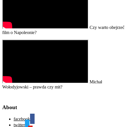
Czy warto obejrzeć
film o Napoleonie?
Michał
Wołodyjowski – prawda czy mit?
About
facebook
twitter