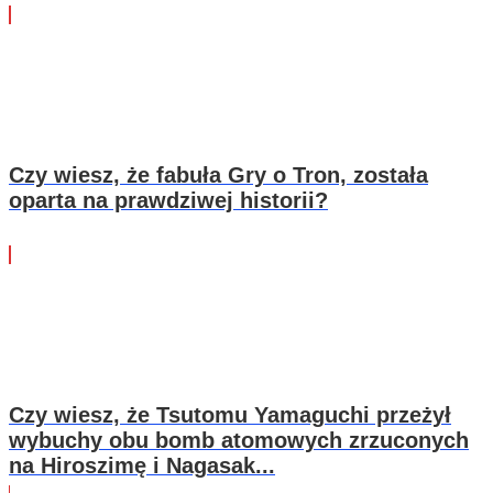
Czy wiesz, że fabuła Gry o Tron, została
oparta na prawdziwej historii?
Czy wiesz, że Tsutomu Yamaguchi przeżył
wybuchy obu bomb atomowych zrzuconych
na Hiroszimę i Nagasak...