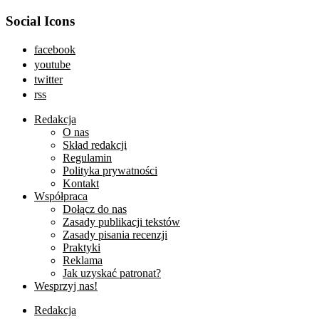
Social Icons
facebook
youtube
twitter
rss
Redakcja
O nas
Skład redakcji
Regulamin
Polityka prywatności
Kontakt
Współpraca
Dołącz do nas
Zasady publikacji tekstów
Zasady pisania recenzji
Praktyki
Reklama
Jak uzyskać patronat?
Wesprzyj nas!
Redakcja