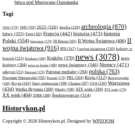
bitwa pod Murowaną Oszmianką
Tagi
archeologia
(870)
2025
(326)
Anglia
(229)
1944
(179)
1945
(193)
historia
Francja
(442)
historia
(473)
bitwy
(355)
Egipt
(202)
II
Polski
(554)
II Wojna Światowa
(406)
III Rzesza
(201)
hiszpania
(179)
wojna światowa
(916)
IPN
(247)
kobiety w
I wojna światowa
(230)
news
(3078)
Kraków
(370)
historii
(255)
news
Konkurs
(180)
Niemcy
(471)
news światowy
(346)
krajowy
(284)
news ze świata
(188)
polska
(763)
Patronat medialny
(294)
odkrycie
(213)
Patronat
(170)
Rosja
(312)
PRL
(264)
Powstanie Warszawskie
(192)
Poznań
(179)
Rzeczpospolita
Warszawa
Rzym
(243)
Ukraina
(207)
USA
(230)
(180)
Stany zjednoczone
(199)
(434)
XIX wiek
(294)
Wielka Brytania
(268)
Włochy
(196)
XVI wiek
(179)
XX wiek
(404)
Średniowiecze
(314)
ZSRR
(208)
Historykon.pl
Copyright © 2026 Historykon.pl.
Designed by
WPZOOM