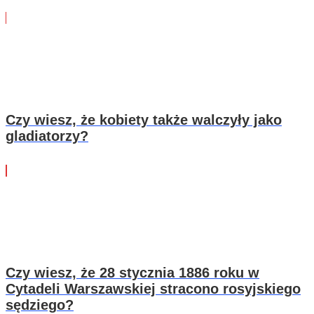
Czy wiesz, że kobiety także walczyły jako
gladiatorzy?
Czy wiesz, że 28 stycznia 1886 roku w
Cytadeli Warszawskiej stracono rosyjskiego
sędziego?