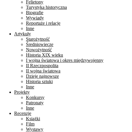
Felietony
Turystyka historyczna
Biografie
Wywiady
Reportaże i relacje
Inne
Artykuły
Starożytność
Średniowiecze
Nowożytność
Historia XIX wieku
I wojna światowa i okres międzywojenny
II Rzeczpospolita
II wojna światowa
Dzieje najnowsze
Historia sztuki
Inne
Projekty
Konkursy
Patronaty
Inne
Recenzje
Książki
Film
Wystawy