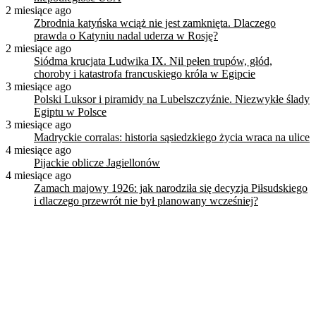
2 miesiące ago
Zbrodnia katyńska wciąż nie jest zamknięta. Dlaczego
prawda o Katyniu nadal uderza w Rosję?
2 miesiące ago
Siódma krucjata Ludwika IX. Nil pełen trupów, głód,
choroby i katastrofa francuskiego króla w Egipcie
3 miesiące ago
Polski Luksor i piramidy na Lubelszczyźnie. Niezwykłe ślady
Egiptu w Polsce
3 miesiące ago
Madryckie corralas: historia sąsiedzkiego życia wraca na ulice
4 miesiące ago
Pijackie oblicze Jagiellonów
4 miesiące ago
Zamach majowy 1926: jak narodziła się decyzja Piłsudskiego
i dlaczego przewrót nie był planowany wcześniej?