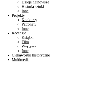
Dzieje najnowsze
Historia sztuki
Inne
Projekty
Konkursy
Patronaty
Inne
Recenzje
Książki
Film
Wystawy
Inne
Ciekawostki historyczne
Multimedia