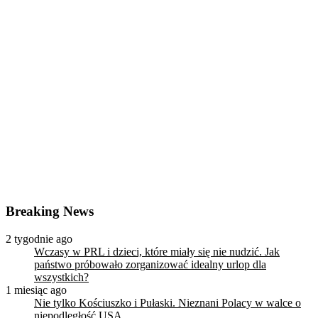
Breaking News
2 tygodnie ago
Wczasy w PRL i dzieci, które miały się nie nudzić. Jak
państwo próbowało zorganizować idealny urlop dla
wszystkich?
1 miesiąc ago
Nie tylko Kościuszko i Pułaski. Nieznani Polacy w walce o
niepodległość USA