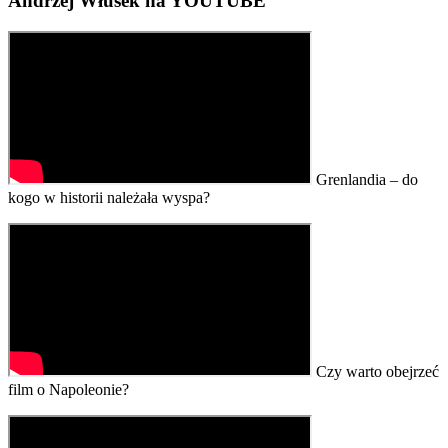
Andrzej Włusek na YOUTUBE
Grenlandia – do
kogo w historii należała wyspa?
Czy warto obejrzeć
film o Napoleonie?