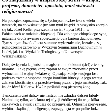
profesor, donosiciel, apostata, marksistowski
religioznawca
?
Na początek zapoznasz się z życiorysem człowieka o wielu
twarzach, na co wskazuje już sam tytuł książki. A wszystko zaczęło
się tak: Józef Keller przyszedł na świat 7 lipca 1911 r. w
Pabianicach w rodzinie chłopskiej. Dla zdolnego chłopskiego syna,
naturalną drogą awansu społecznego była kariera duchownego.
Tym samym Józef odbiera staranne wykształcenie, kształcąc się
jednocześnie zarówno w Wyższym Seminarium Duchownym w
Łodzi, jak i na Wydziale Teologicznym Uniwersytetu
Warszawskiego.
Dalej święcenia kapłańskie, magisterium i doktorat (sic!) z teologii
moralnej. Taką piękną kartę zapisał w swym życiorysie przed
wybuchem II wojny światowej. Opisując koleje swojego losu
podczas trwania wspomnianego konfliktu kluczył, a jego wersja
zdarzeń kłóciła się z tą przedstawioną przez… jego małżonkę. Tak,
ks. dr Józef Keller w 1942 r. poślubił swą pierwszą żonę.
Tymczasem ciąg dalszy nie nastąpi, nie zdradzę dalszej fabuły.
Nadmienię tylko, że lektura tej edycji źródłowej ilustruje kilka
ciekawych zjawisk i zmusza do przemyśleń. Odnośnie pierwszego,
wybitna skądinąd, inteligencja, zaprzęgnięta w pospolite ludzkie