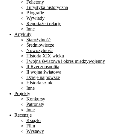
Felietony
Turystyka historyczna
Biografie
Wywiady
Reportaże i relacje
Inne
Artykuły
Starożytność
Średniowiecze
Nowożytność
Historia XIX wieku
I wojna światowa i okres międzywojenny
II Rzeczpospolita
II wojna światowa
Dzieje najnowsze
Historia sztuki
Inne
Projekty
Konkursy
Patronaty
Inne
Recenzje
Książki
Film
Wystawy