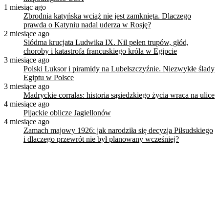
1 miesiąc ago
Zbrodnia katyńska wciąż nie jest zamknięta. Dlaczego
prawda o Katyniu nadal uderza w Rosję?
2 miesiące ago
Siódma krucjata Ludwika IX. Nil pełen trupów, głód,
choroby i katastrofa francuskiego króla w Egipcie
3 miesiące ago
Polski Luksor i piramidy na Lubelszczyźnie. Niezwykłe ślady
Egiptu w Polsce
3 miesiące ago
Madryckie corralas: historia sąsiedzkiego życia wraca na ulice
4 miesiące ago
Pijackie oblicze Jagiellonów
4 miesiące ago
Zamach majowy 1926: jak narodziła się decyzja Piłsudskiego
i dlaczego przewrót nie był planowany wcześniej?