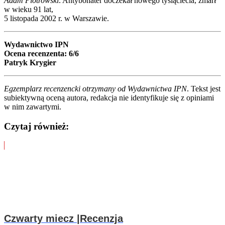
Adam Piotrowski
. Antybohater doczekał nowego tysiąclecia, zmarł
w wieku 91 lat,
5 listopada 2002 r. w Warszawie.
Wydawnictwo IPN
Ocena recenzenta: 6/6
Patryk Krygier
Egzemplarz recenzencki otrzymany od Wydawnictwa IPN
. Tekst jest
subiektywną oceną autora, redakcja nie identyfikuje się z opiniami
w nim zawartymi.
Czytaj również:
Czwarty miecz |Recenzja