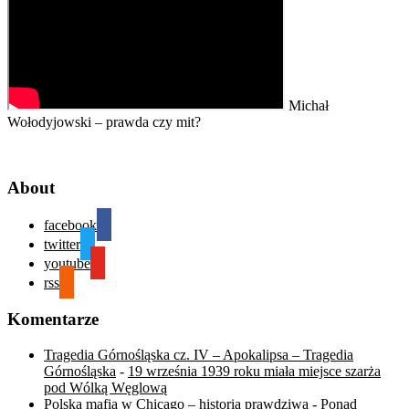
Michał
Wołodyjowski – prawda czy mit?
About
facebook
twitter
youtube
rss
Komentarze
Tragedia Górnośląska cz. IV – Apokalipsa – Tragedia
Górnośląska
-
19 września 1939 roku miała miejsce szarża
pod Wólką Węglową
Polska mafia w Chicago – historia prawdziwa - Ponad