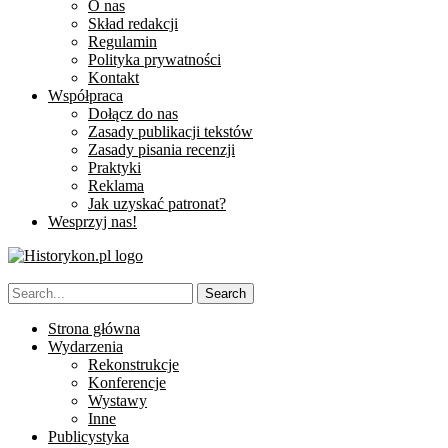
O nas
Skład redakcji
Regulamin
Polityka prywatności
Kontakt
Współpraca
Dołącz do nas
Zasady publikacji tekstów
Zasady pisania recenzji
Praktyki
Reklama
Jak uzyskać patronat?
Wesprzyj nas!
Strona główna
Wydarzenia
Rekonstrukcje
Konferencje
Wystawy
Inne
Publicystyka