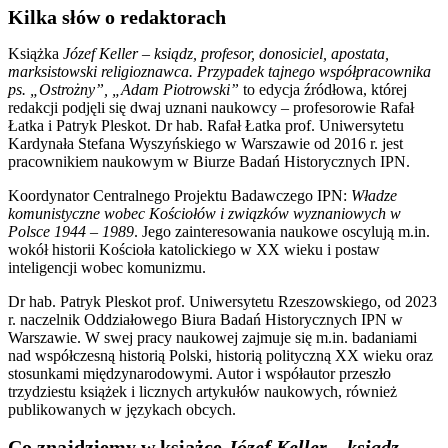
Kilka słów o redaktorach
Książka
Józef Keller – ksiądz, profesor, donosiciel, apostata,
marksistowski religioznawca. Przypadek tajnego współpracownika
ps. „Ostrożny”, „Adam Piotrowski”
to edycja źródłowa, której
redakcji podjęli się dwaj uznani naukowcy – profesorowie Rafał
Łatka i Patryk Pleskot. Dr hab. Rafał Łatka prof. Uniwersytetu
Kardynała Stefana Wyszyńskiego w Warszawie od 2016 r. jest
pracownikiem naukowym w Biurze Badań Historycznych IPN.
Koordynator Centralnego Projektu Badawczego IPN:
Władze
komunistyczne wobec Kościołów i związków wyznaniowych w
Polsce 1944 – 1989
. Jego zainteresowania naukowe oscylują m.in.
wokół historii Kościoła katolickiego w XX wieku i postaw
inteligencji wobec komunizmu.
Dr hab. Patryk Pleskot prof. Uniwersytetu Rzeszowskiego, od 2023
r. naczelnik Oddziałowego Biura Badań Historycznych IPN w
Warszawie. W swej pracy naukowej zajmuje się m.in. badaniami
nad współczesną historią Polski, historią polityczną XX wieku oraz
stosunkami międzynarodowymi. Autor i współautor przeszło
trzydziestu książek i licznych artykułów naukowych, również
publikowanych w językach obcych.
Co znajdziemy w książce
Józef Keller – ksiądz,