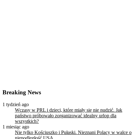
Breaking News
1 tydzień ago
Wczasy w PRL i dzieci, które miały się nie nudzić. Jak
państwo próbowało zorganizować idealny urlop dla
wszystkich?
1 miesiąc ago
Nie tylko Kościuszko i Pułaski. Nieznani Polacy w walce o
niepodległość USA