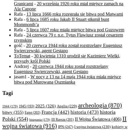
Granicami
-
20 września 1926 roku miał miejsce zamach na
Ala Capone
Rafa
-
13 lipca 1666 roku rozegrała się bitwa pod Mątwami
Rafa
-
6 lipca 1685 roku Jakub II Stuart stłumił bunt
Mommonth’a
Rafa
-
5 lipca 1607 roku miała miejsce bitwa pod Guzowem
Rafa
-
24 czerwca 79 r. n.e. Tytus Flawiusz został cesarzem
rzymskim
gość
-
20 czerwca 1944 roku został rozstrzelany Eugeniusz
Świerczewski, agent Gestapo
ToTemat
-
30 kwietnia 1310 urodził się Kazimierz Wielki,
przyszły król Polski
Andrzej
-
20 czerwca 1944 roku został rozstrzelany
Eugeniusz Świerczewski, agent Gestapo
jasam1
-
W nocy z 13 na 14 maja 1944 roku miała miejsce
bitwa pod Murowaną Oszmianką
Tagi
archeologia
(870)
2025
(326)
Anglia
(229)
1944
(179)
1945
(193)
historia
Francja
(442)
historia
(473)
bitwy
(355)
Egipt
(202)
II
Polski
(554)
II Wojna Światowa
(406)
III Rzesza
(201)
hiszpania
(179)
wojna światowa
(916)
IPN
(247)
kobiety w
I wojna światowa
(230)