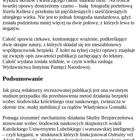
wykazu skrótów i wieńczącego całość indeksu osób. Na froncie
twardej oprawy dostrzeżemy czarno – białą fotografię portretową
Józefa Kellera z przełomu lat pięćdziesiątych i sześćdziesiątych
ubiegłego wieku. Nie jest to jednak fotografia standardowa, gdyż
została podzielona mniej więcej na dwie połowy, z których lewa to
negatyw.
Całość sprawia ciekawe, kontrastujące wrażenie, podkreślające
dwie skrajne natury, z których składał się ten nieszablonowy
współpracownik bezpieki. Z kolei na tylnej części oprawy znajduje
się zwięzły opis zawartości publikacji zachęcający do lektury.
Całość wydana została solidnie, w czym wielka zasługa
Wydawnictwa Instytutu Pamięci Narodowej.
Podsumowanie
Jak piszą redaktorzy recenzowanej publikacji jest ona swoistym
studium przypadku dla przedstawienia metod działania bezpieki
wobec środowiska kościelnego oraz naukowego, zwłaszcza w
okresie tzw.
małej stabilizacji
za rządów Władysława Gomułki.
Pomaga zrozumieć mechanizmy działania Służby Bezpieczeństwa
stosowane wobec środowisk naukowych skupionych wokół
Katolickiego Uniwersytetu Lubelskiego i warszawskiej inteligencji
– czyli kręgami, w strukturach których funkcjonował
Ostrożny
vel