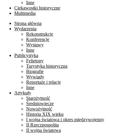
Inne
Ciekawostki historyczne
Multimedia
Strona główna
Wydarzenia
Rekonstrukcje
Konferencje
Wystawy
Inne
Publicystyka
Felietony
Turystyka historyczna
Biografie
Wywiady
Reportaże i relacje
Inne
Artykuły
Starożytność
Średniowiecze
Nowożytność
Historia XIX wieku
I wojna światowa i okres międzywojenny
II Rzeczpospolita
II wojna światowa