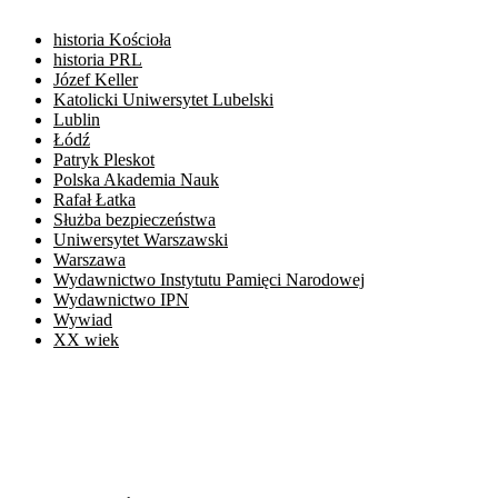
historia Kościoła
historia PRL
Józef Keller
Katolicki Uniwersytet Lubelski
Lublin
Łódź
Patryk Pleskot
Polska Akademia Nauk
Rafał Łatka
Służba bezpieczeństwa
Uniwersytet Warszawski
Warszawa
Wydawnictwo Instytutu Pamięci Narodowej
Wydawnictwo IPN
Wywiad
XX wiek