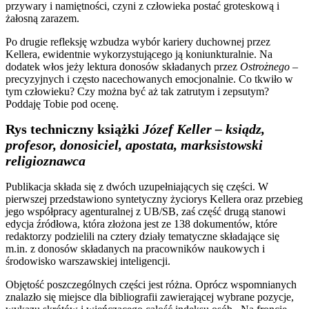
przywary i namiętności, czyni z człowieka postać groteskową i
żałosną zarazem.
Po drugie refleksję wzbudza wybór kariery duchownej przez
Kellera, ewidentnie wykorzystującego ją koniunkturalnie. Na
dodatek włos jeży lektura donosów składanych przez
Ostrożnego
–
precyzyjnych i często nacechowanych emocjonalnie. Co tkwiło w
tym człowieku? Czy można być aż tak zatrutym i zepsutym?
Poddaję Tobie pod ocenę.
Rys techniczny książki
Józef Keller – ksiądz,
profesor, donosiciel, apostata, marksistowski
religioznawca
Publikacja składa się z dwóch uzupełniających się części. W
pierwszej przedstawiono syntetyczny życiorys Kellera oraz przebieg
jego współpracy agenturalnej z UB/SB, zaś część drugą stanowi
edycja źródłowa, która złożona jest ze 138 dokumentów, które
redaktorzy podzielili na cztery działy tematyczne składające się
m.in. z donosów składanych na pracowników naukowych i
środowisko warszawskiej inteligencji.
Objętość poszczególnych części jest różna. Oprócz wspomnianych
znalazło się miejsce dla bibliografii zawierającej wybrane pozycje,