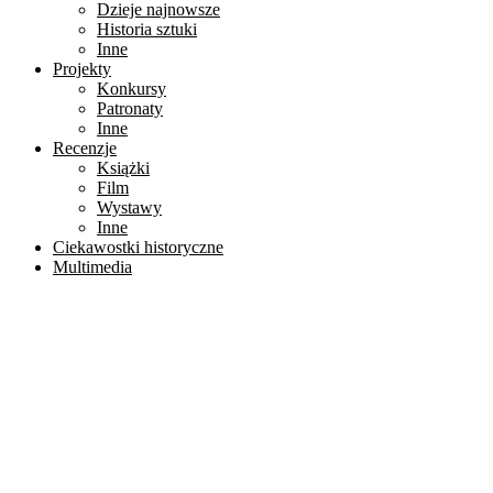
Dzieje najnowsze
Historia sztuki
Inne
Projekty
Konkursy
Patronaty
Inne
Recenzje
Książki
Film
Wystawy
Inne
Ciekawostki historyczne
Multimedia