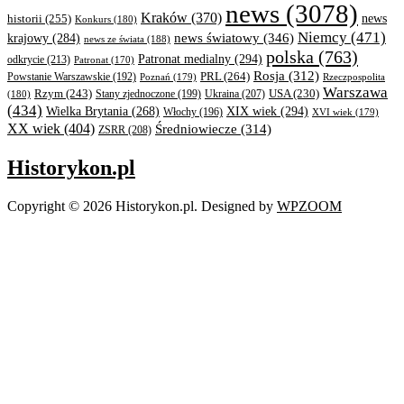
news
(3078)
Kraków
(370)
historii
(255)
news
Konkurs
(180)
Niemcy
(471)
news światowy
(346)
krajowy
(284)
news ze świata
(188)
polska
(763)
Patronat medialny
(294)
odkrycie
(213)
Patronat
(170)
Rosja
(312)
PRL
(264)
Powstanie Warszawskie
(192)
Poznań
(179)
Rzeczpospolita
Warszawa
Rzym
(243)
Ukraina
(207)
USA
(230)
(180)
Stany zjednoczone
(199)
(434)
XIX wiek
(294)
Wielka Brytania
(268)
Włochy
(196)
XVI wiek
(179)
XX wiek
(404)
Średniowiecze
(314)
ZSRR
(208)
Historykon.pl
Copyright © 2026 Historykon.pl.
Designed by
WPZOOM