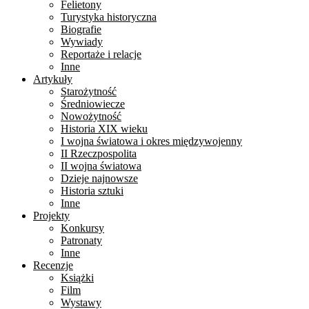
Felietony
Turystyka historyczna
Biografie
Wywiady
Reportaże i relacje
Inne
Artykuły
Starożytność
Średniowiecze
Nowożytność
Historia XIX wieku
I wojna światowa i okres międzywojenny
II Rzeczpospolita
II wojna światowa
Dzieje najnowsze
Historia sztuki
Inne
Projekty
Konkursy
Patronaty
Inne
Recenzje
Książki
Film
Wystawy