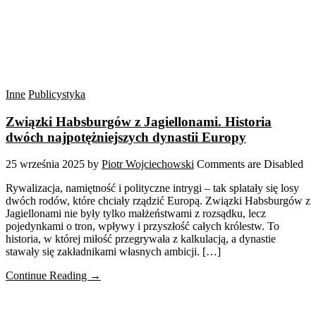
Inne
Publicystyka
Związki Habsburgów z Jagiellonami. Historia
dwóch najpotężniejszych dynastii Europy
25 września 2025
by
Piotr Wojciechowski
Comments are Disabled
Rywalizacja, namiętność i polityczne intrygi – tak splatały się losy
dwóch rodów, które chciały rządzić Europą. Związki Habsburgów z
Jagiellonami nie były tylko małżeństwami z rozsądku, lecz
pojedynkami o tron, wpływy i przyszłość całych królestw. To
historia, w której miłość przegrywała z kalkulacją, a dynastie
stawały się zakładnikami własnych ambicji. […]
Continue Reading →