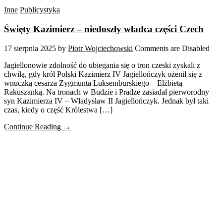
Inne
Publicystyka
Święty Kazimierz – niedoszły władca części Czech
17 sierpnia 2025
by
Piotr Wojciechowski
Comments are Disabled
Jagiellonowie zdolność do ubiegania się o tron czeski zyskali z
chwilą, gdy król Polski Kazimierz IV Jagiellończyk ożenił się z
wnuczką cesarza Zygmunta Luksemburskiego – Elżbietą
Rakuszanką. Na tronach w Budzie i Pradze zasiadał pierworodny
syn Kazimierza IV – Władysław II Jagiellończyk. Jednak był taki
czas, kiedy o część Królestwa […]
Continue Reading →