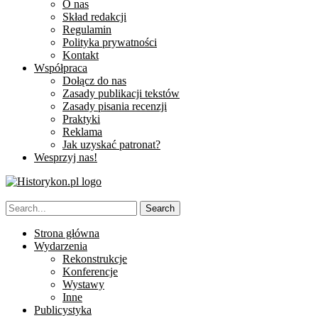
O nas
Skład redakcji
Regulamin
Polityka prywatności
Kontakt
Współpraca
Dołącz do nas
Zasady publikacji tekstów
Zasady pisania recenzji
Praktyki
Reklama
Jak uzyskać patronat?
Wesprzyj nas!
Strona główna
Wydarzenia
Rekonstrukcje
Konferencje
Wystawy
Inne
Publicystyka