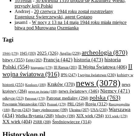
ToTemat
-
30 kwietnia 1310 urodził się Kazimierz Wielki,
przyszły król Polski
Andrzej
-
20 czerwca 1944 roku został rozstrzelany
Eugeniusz Świerczewski, agent Gestapo
jasam1
-
W nocy z 13 na 14 maja 1944 roku miała miejsce
bitwa pod Murowaną Oszmianką
Tagi
archeologia
(870)
2025
(326)
Anglia
(229)
1944
(179)
1945
(193)
historia
Francja
(442)
historia
(473)
bitwy
(355)
Egipt
(202)
II
Polski
(554)
II Wojna Światowa
(406)
III Rzesza
(201)
hiszpania
(179)
wojna światowa
(916)
IPN
(247)
kobiety w
I wojna światowa
(230)
news
(3078)
Kraków
(370)
historii
(255)
news
Konkurs
(180)
Niemcy
(471)
news światowy
(346)
krajowy
(284)
news ze świata
(188)
polska
(763)
Patronat medialny
(294)
odkrycie
(213)
Patronat
(170)
Rosja
(312)
PRL
(264)
Powstanie Warszawskie
(192)
Poznań
(179)
Rzeczpospolita
Warszawa
Rzym
(243)
Ukraina
(207)
USA
(230)
(180)
Stany zjednoczone
(199)
(434)
XIX wiek
(294)
Wielka Brytania
(268)
Włochy
(196)
XVI wiek
(179)
XX wiek
(404)
Średniowiecze
(314)
ZSRR
(208)
Historykon.pl