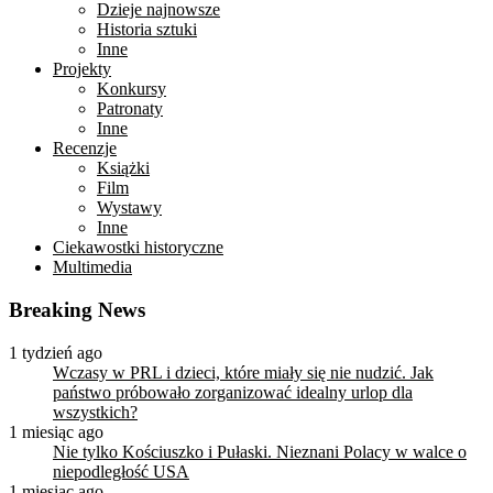
Dzieje najnowsze
Historia sztuki
Inne
Projekty
Konkursy
Patronaty
Inne
Recenzje
Książki
Film
Wystawy
Inne
Ciekawostki historyczne
Multimedia
Breaking News
1 tydzień ago
Wczasy w PRL i dzieci, które miały się nie nudzić. Jak
państwo próbowało zorganizować idealny urlop dla
wszystkich?
1 miesiąc ago
Nie tylko Kościuszko i Pułaski. Nieznani Polacy w walce o
niepodległość USA
1 miesiąc ago