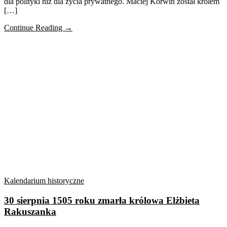
dla polityki niż dla życia prywatnego. Maciej Korwin został królem
[…]
Continue Reading →
Kalendarium historyczne
30 sierpnia 1505 roku zmarła królowa Elżbieta
Rakuszanka