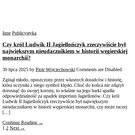
Inne
Publicystyka
Czy król Ludwik II Jagiellończyk rzeczywiście był
największym nieudacznikiem w historii węgierskiej
monarchii?
30 lipca 2025
by
Piotr Wojciechowski
Comments are Disabled
Zginął młodo, opuszczony przez własnych doradców i historię,
która uczyniła z niego symbol klęski. Choć do końca nie zdążył
dorosnąć do swojej korony, to właśnie na jego barki spadła
odpowiedzialność za upadek imperium Jagiellonów. Czy król
Ludwik II Jagiellończyk rzeczywiście był największym
nieudacznikiem w historii węgierskiej monarchii, czy może raczej
[…]
Continue Reading →
1
2
Next →