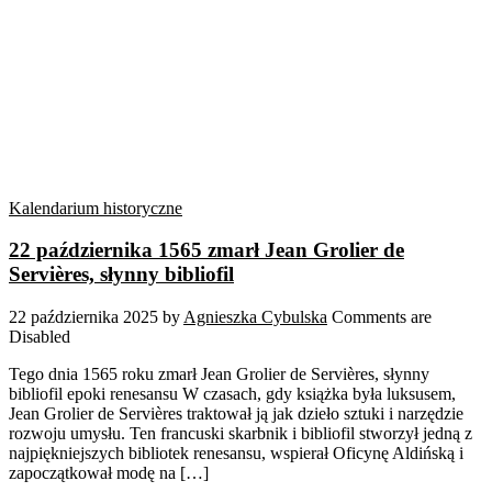
Kalendarium historyczne
22 października 1565 zmarł Jean Grolier de
Servières, słynny bibliofil
22 października 2025
by
Agnieszka Cybulska
Comments are
Disabled
Tego dnia 1565 roku zmarł Jean Grolier de Servières, słynny
bibliofil epoki renesansu W czasach, gdy książka była luksusem,
Jean Grolier de Servières traktował ją jak dzieło sztuki i narzędzie
rozwoju umysłu. Ten francuski skarbnik i bibliofil stworzył jedną z
najpiękniejszych bibliotek renesansu, wspierał Oficynę Aldińską i
zapoczątkował modę na […]