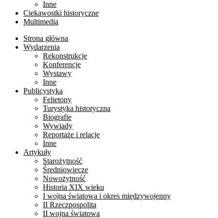
Inne
Ciekawostki historyczne
Multimedia
Strona główna
Wydarzenia
Rekonstrukcje
Konferencje
Wystawy
Inne
Publicystyka
Felietony
Turystyka historyczna
Biografie
Wywiady
Reportaże i relacje
Inne
Artykuły
Starożytność
Średniowiecze
Nowożytność
Historia XIX wieku
I wojna światowa i okres międzywojenny
II Rzeczpospolita
II wojna światowa