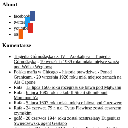
About
facebook
twitter
youtube
rss
Komentarze
Tragedia Górnośląska cz. IV – Apokalipsa – Tragedia
Górnośląska
-
19 września 1939 roku miała miejsce szarża
pod Wólką Węglową
Polska mafia w Chicago – historia prawdziwa - Ponad
Granicami
-
20 września 1926 roku miał miejsce zamach na
Ala Capone
Rafa
-
13 lipca 1666 roku rozegrała się bitwa pod Mątwami
Rafa
-
6 lipca 1685 roku Jakub II Stuart stłumił bunt
Mommonth’a
Rafa
-
5 lipca 1607 roku miała miejsce bitwa pod Guzowem
Rafa
-
24 czerwca 79 r. n.e. Tytus Flawiusz został cesarzem
rzymskim
gość
-
20 czerwca 1944 roku został rozstrzelany Eugeniusz
Świerczewski, agent Gestapo