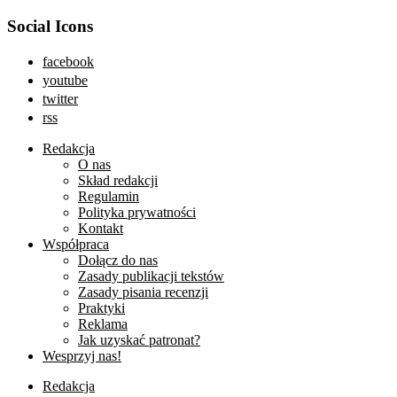
Social Icons
facebook
youtube
twitter
rss
Redakcja
O nas
Skład redakcji
Regulamin
Polityka prywatności
Kontakt
Współpraca
Dołącz do nas
Zasady publikacji tekstów
Zasady pisania recenzji
Praktyki
Reklama
Jak uzyskać patronat?
Wesprzyj nas!
Redakcja