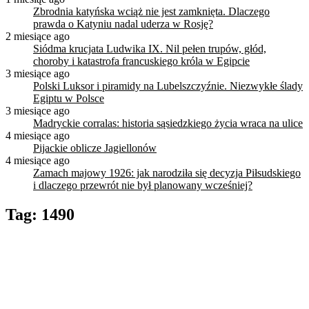
Zbrodnia katyńska wciąż nie jest zamknięta. Dlaczego
prawda o Katyniu nadal uderza w Rosję?
2 miesiące ago
Siódma krucjata Ludwika IX. Nil pełen trupów, głód,
choroby i katastrofa francuskiego króla w Egipcie
3 miesiące ago
Polski Luksor i piramidy na Lubelszczyźnie. Niezwykłe ślady
Egiptu w Polsce
3 miesiące ago
Madryckie corralas: historia sąsiedzkiego życia wraca na ulice
4 miesiące ago
Pijackie oblicze Jagiellonów
4 miesiące ago
Zamach majowy 1926: jak narodziła się decyzja Piłsudskiego
i dlaczego przewrót nie był planowany wcześniej?
Tag:
1490