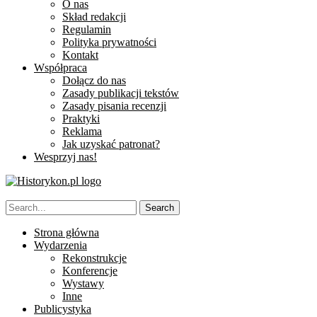
O nas
Skład redakcji
Regulamin
Polityka prywatności
Kontakt
Współpraca
Dołącz do nas
Zasady publikacji tekstów
Zasady pisania recenzji
Praktyki
Reklama
Jak uzyskać patronat?
Wesprzyj nas!
Strona główna
Wydarzenia
Rekonstrukcje
Konferencje
Wystawy
Inne
Publicystyka