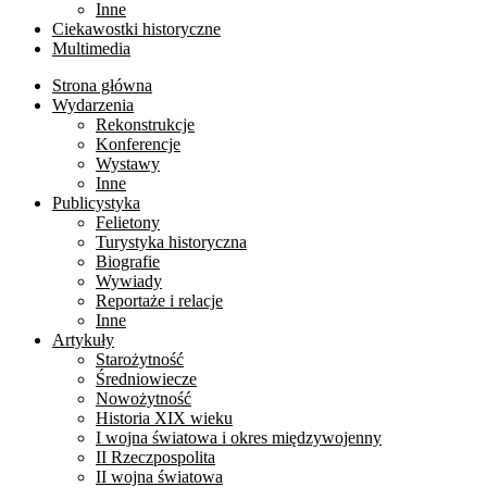
Inne
Ciekawostki historyczne
Multimedia
Strona główna
Wydarzenia
Rekonstrukcje
Konferencje
Wystawy
Inne
Publicystyka
Felietony
Turystyka historyczna
Biografie
Wywiady
Reportaże i relacje
Inne
Artykuły
Starożytność
Średniowiecze
Nowożytność
Historia XIX wieku
I wojna światowa i okres międzywojenny
II Rzeczpospolita
II wojna światowa