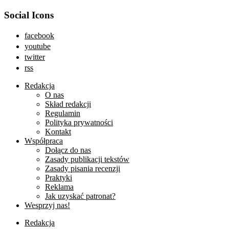
Social Icons
facebook
youtube
twitter
rss
Redakcja
O nas
Skład redakcji
Regulamin
Polityka prywatności
Kontakt
Współpraca
Dołącz do nas
Zasady publikacji tekstów
Zasady pisania recenzji
Praktyki
Reklama
Jak uzyskać patronat?
Wesprzyj nas!
Redakcja