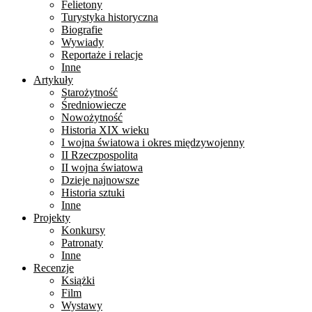
Felietony
Turystyka historyczna
Biografie
Wywiady
Reportaże i relacje
Inne
Artykuły
Starożytność
Średniowiecze
Nowożytność
Historia XIX wieku
I wojna światowa i okres międzywojenny
II Rzeczpospolita
II wojna światowa
Dzieje najnowsze
Historia sztuki
Inne
Projekty
Konkursy
Patronaty
Inne
Recenzje
Książki
Film
Wystawy