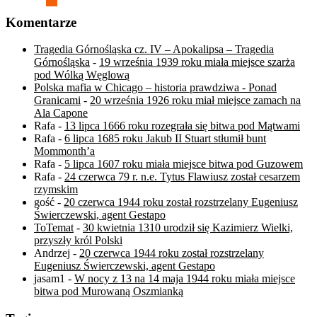
Komentarze
Tragedia Górnośląska cz. IV – Apokalipsa – Tragedia
Górnośląska
-
19 września 1939 roku miała miejsce szarża
pod Wólką Węglową
Polska mafia w Chicago – historia prawdziwa - Ponad
Granicami
-
20 września 1926 roku miał miejsce zamach na
Ala Capone
Rafa
-
13 lipca 1666 roku rozegrała się bitwa pod Mątwami
Rafa
-
6 lipca 1685 roku Jakub II Stuart stłumił bunt
Mommonth’a
Rafa
-
5 lipca 1607 roku miała miejsce bitwa pod Guzowem
Rafa
-
24 czerwca 79 r. n.e. Tytus Flawiusz został cesarzem
rzymskim
gość
-
20 czerwca 1944 roku został rozstrzelany Eugeniusz
Świerczewski, agent Gestapo
ToTemat
-
30 kwietnia 1310 urodził się Kazimierz Wielki,
przyszły król Polski
Andrzej
-
20 czerwca 1944 roku został rozstrzelany
Eugeniusz Świerczewski, agent Gestapo
jasam1
-
W nocy z 13 na 14 maja 1944 roku miała miejsce
bitwa pod Murowaną Oszmianką