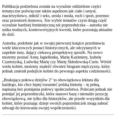
Publikacja podzielona została na wyraźnie oddzielone części
tematyczne poświęcone takim aspektom jak ciało i umysł,
macierzyństwo, miłość i seks, uroda i moda, ruch i sport, przemoc
oraz przestrzeń domowa. Ten wybór tematów czyni drugą część
wyraźnie bardziej feministyczną niż poprzedniczka – autorka nie
unika trudnych, kontrowersyjnych kwestii, które pozostają aktualne
do dziś.
Autorka, podobnie jak w swojej pierwszej książce przedstawia
wiele kluczowych postaci historycznych, ale odczytanych w
zupełnie inny, dający ciekawą perspektywę sposób. Na nowo
możemy poznać Annę Jagiellonkę, Marię Kazimierę, Izabelę
Czartoryską, Ludwikę Marię czy Marię Skłodowską-Curie. Wśród
wielu kobiet, możemy znaleźć również biogram mężczyzny, który
jednak zmienił podejście kobiet do pewnego aspektu codzienności.
„Brakująca połowa dziejów 2″ to obowiązkowa lektura dla
każdego, kto chce lepiej rozumieć polską historię – tę pełną,
napisaną bez pomijania połowy społeczeństwa. Polecam jednak nie
pomijać jej poprzedniczki, która stanowi bazę i niemalże pozycję
obowiązkową, nie tylko dla historyków, ale przede wszystkim dla
kobiet, które poznając dzieje swoich poprzedniczek mogą nabrać
odwagi do kreowania swojej współczesności.