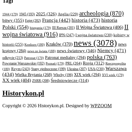
Tagi
archeologia
(870)
2025
(326)
Anglia
(229)
1944
(179)
1945
(193)
historia
Francja
(442)
historia
(473)
bitwy
(355)
Egipt
(202)
II
Polski
(554)
II Wojna Światowa
(406)
III Rzesza
(201)
hiszpania
(179)
wojna światowa
(916)
IPN
(247)
kobiety w
I wojna światowa
(230)
news
(3078)
Kraków
(370)
historii
(255)
news
Konkurs
(180)
Niemcy
(471)
news światowy
(346)
krajowy
(284)
news ze świata
(188)
polska
(763)
Patronat medialny
(294)
odkrycie
(213)
Patronat
(170)
Rosja
(312)
PRL
(264)
Powstanie Warszawskie
(192)
Poznań
(179)
Rzeczpospolita
Warszawa
Rzym
(243)
Ukraina
(207)
USA
(230)
(180)
Stany zjednoczone
(199)
(434)
XIX wiek
(294)
Wielka Brytania
(268)
Włochy
(196)
XVI wiek
(179)
XX wiek
(404)
Średniowiecze
(314)
ZSRR
(208)
Historykon.pl
Copyright © 2026 Historykon.pl.
Designed by
WPZOOM