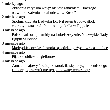
1 miesiąc ago
Zbrodnia katyńska wciąż nie jest zamknięta. Dlaczego
prawda o Katyniu nadal uderza w Rosję?
2 miesiące ago
Siódma krucjata Ludwika IX. Nil pełen trupów, głód,
choroby i katastrofa francuskiego króla w Egipcie
3 miesiące ago
Polski Luksor i piramidy na Lubelszczyźnie. Niezwykłe ślady
Egiptu w Polsce
3 miesiące ago
Madryckie corralas: historia sąsiedzkiego życia wraca na ulice
4 miesiące ago
Pijackie oblicze Jagiellonów
4 miesiące ago
Zamach majowy 1926: jak narodziła się decyzja Piłsudskiego
i dlaczego przewrót nie był planowany wcześniej?