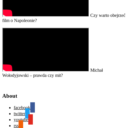
Czy warto obejrzeć
film o Napoleonie?
Michał
Wołodyjowski – prawda czy mit?
About
facebook
twitter
youtube
rss