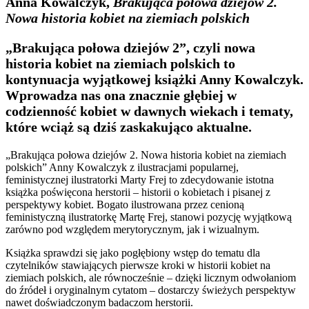
Anna Kowalczyk,
Brakująca połowa dziejów 2.
Nowa historia kobiet na ziemiach polskich
„Brakująca połowa dziejów 2”, czyli nowa
historia kobiet na ziemiach polskich to
kontynuacja wyjątkowej książki Anny Kowalczyk.
Wprowadza nas ona znacznie głębiej w
codzienność kobiet w dawnych wiekach i tematy,
które wciąż są dziś zaskakująco aktualne.
„Brakująca połowa dziejów 2. Nowa historia kobiet na ziemiach
polskich” Anny Kowalczyk z ilustracjami popularnej,
feministycznej ilustratorki Marty Frej to zdecydowanie istotna
książka poświęcona herstorii – historii o kobietach i pisanej z
perspektywy kobiet. Bogato ilustrowana przez cenioną
feministyczną ilustratorkę Martę Frej, stanowi pozycję wyjątkową
zarówno pod względem merytorycznym, jak i wizualnym.
Książka sprawdzi się jako pogłębiony wstęp do tematu dla
czytelników stawiających pierwsze kroki w historii kobiet na
ziemiach polskich, ale równocześnie – dzięki licznym odwołaniom
do źródeł i oryginalnym cytatom – dostarczy świeżych perspektyw
nawet doświadczonym badaczom herstorii.