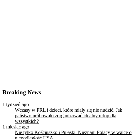
Breaking News
1 tydzień ago
Wczasy w PRL i dzieci, które miały się nie nudzić. Jak
państwo próbowało zorganizować idealny urlop dla
wszystkich?
1 miesiąc ago
Nie tylko Kościuszko i Pułaski. Nieznani Polacy w walce o
niepodległość USA