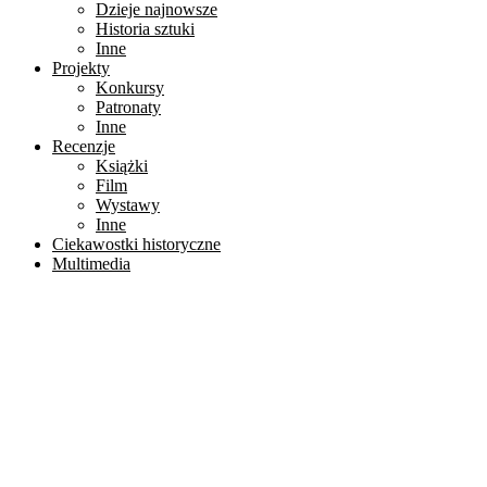
Dzieje najnowsze
Historia sztuki
Inne
Projekty
Konkursy
Patronaty
Inne
Recenzje
Książki
Film
Wystawy
Inne
Ciekawostki historyczne
Multimedia