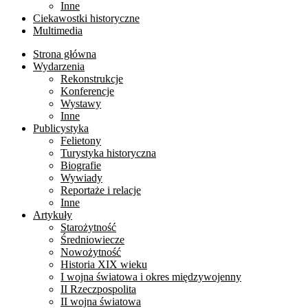
Inne
Ciekawostki historyczne
Multimedia
Strona główna
Wydarzenia
Rekonstrukcje
Konferencje
Wystawy
Inne
Publicystyka
Felietony
Turystyka historyczna
Biografie
Wywiady
Reportaże i relacje
Inne
Artykuły
Starożytność
Średniowiecze
Nowożytność
Historia XIX wieku
I wojna światowa i okres międzywojenny
II Rzeczpospolita
II wojna światowa