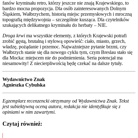
fanów kryminału retro, którzy jeszcze nie znają Krajewskiego, to
bardzo mocna propozycja. Dla osób zainteresowanych Dolnym
Śląskiem, Wałbrzychem, historią miejsc przemysłowych i mroczną
topografią międzywojnia – szczególnie kusząca. Dla czytelników
szukających delikatnego kryminału do herbaty – NIE.
Droga krwi
ma wszystkie elementy, z których Krajewski potrafi
zrobić gęstą, brutalną i stylową opowieść: ciało, miasto, grzech,
władzę, pożądanie i przemoc. Najważniejsze pytanie brzmi, czy
Wałbrzych stanie się dla nowego cyklu tym, czym Breslau stało się
dla Mocka: miejscem nie do podmienienia. Seria potencjał ma
niesamowity! Z niecierpliwością będę czekać na dalsze tytuły.
Wydawnictwo Znak
Agnieszka Cybulska
Egzemplarz recenzencki otrzymany od Wydawnictwa Znak. Tekst
jest subiektywną oceną autora, redakcja nie identyfikuje się z
opiniami w nim zawartymi.
Czytaj również: