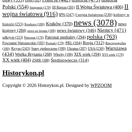
Egipt
(202)
II
Polski
(554)
II Wojna Światowa
(406)
III Rzesza
(201)
hiszpania
(179)
wojna światowa
(916)
IPN
(247)
kobiety w
I wojna światowa
(230)
news
(3078)
Kraków
(370)
historii
(255)
news
Konkurs
(180)
Niemcy
(471)
news światowy
(346)
krajowy
(284)
news ze świata
(188)
polska
(763)
Patronat medialny
(294)
odkrycie
(213)
Patronat
(170)
Rosja
(312)
PRL
(264)
Powstanie Warszawskie
(192)
Poznań
(179)
Rzeczpospolita
Warszawa
Rzym
(243)
Ukraina
(207)
USA
(230)
(180)
Stany zjednoczone
(199)
(434)
XIX wiek
(294)
Wielka Brytania
(268)
Włochy
(196)
XVI wiek
(179)
XX wiek
(404)
Średniowiecze
(314)
ZSRR
(208)
Historykon.pl
Copyright © 2026 Historykon.pl.
Designed by
WPZOOM