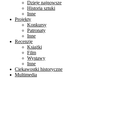
Dzieje najnowsze
Historia sztuki
Inne
Projekty
Konkursy
Patronaty
Inne
Recenzje
Książki
Film
Wystawy
Inne
Ciekawostki historyczne
Multimedia