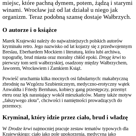
miejsc, które pachną dymem, potem, żądzą i starymi
winami. Wrocław już od lat działał u niego jak
organizm. Teraz podobną szansę dostaje Wałbrzych.
O autorze i o książce
Marek Krajewski należy do najważniejszych polskich autorów
kryminału retro. Jego nazwisko od lat kojarzy się z przedwojennym
Breslau, Eberhardem Mockiem i literaturą, która lubi archiwa,
topografię, brud miasta oraz moralny chłód epoki.
Drogę krwi
to
pierwszy tom serii wałbrzyskiej, osadzony między Wałbrzychem,
Jaworem, Wrocławiem i Zamkiem Książ.
Powieść uruchamia kilka mocnych osi fabularnych: makabryczną
zbrodnię na Wzgórzu Szubienicznym, medyczno-erotyczny wątek
Anwaldta i Friedy Bernhaus, kobiecy gang przestępczy, przemyt
eteru oraz lęk narastający wokół mieszkańców. Mamy także motyw
„fałszywego złota”, chciwości i namiętności prowadzących do
przemocy.
Kryminał, który idzie przez ciało, brud i władzę
W
Drodze krwi
najmocniej pracuje zestaw tematów typowych dla
Krajewskiego: ciało jako pole upokorzenia, medycyna jako