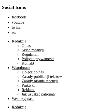
Social Icons
facebook
youtube
twitter
rss
Redakcja
O nas
Skład redakcji
Regulamin
Polityka prywatności
Kontakt
Współpraca
Dołącz do nas
Zasady publikacji tekstów
Zasady pisania recenzji
Praktyki
Reklama
Jak uzyskać patronat?
Wesprzyj nas!
Redakcja