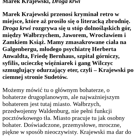
Marek Krajewski,
Droga krwi
Marek Krajewski przenosi kryminał retro w
miejsce, które aż prosiło się o literacką zbrodnię.
Droga krwi
rozgrywa się u stóp dolnośląskich gór,
między Wałbrzychem, Jaworem, Wrocławiem i
Zamkiem Książ. Mamy zmasakrowane ciała na
Galgenbergu, młodego psychiatrę Herberta
Anwaldta, Friedę Bernhaus, szpital górniczy,
syfilis, ucieczkę więźniarek i gang Wilczyc
szmuglujący odurzający eter, czyli – Krajewski po
ciemnej stronie Sudetów.
Możemy mówić tu o głównym bohaterze, o
bohaterze drugoplanowym, ale najważniejszym
bohaterem jest tutaj miasto. Wałbrzych,
przedwojenny Waldenburg, nie pełni funkcji
pocztówkowego tła. Miasto pracuje tu jak osobny
bohater. Doświadczone, przemysłowe, mroczne,
piękne w sposób nieoczywisty. Krajewski ma dar do