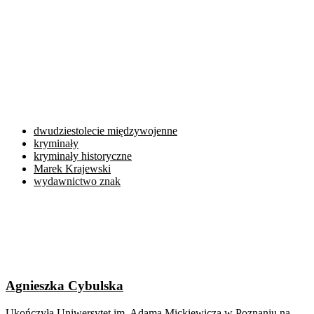
dwudziestolecie międzywojenne
kryminały
kryminały historyczne
Marek Krajewski
wydawnictwo znak
Agnieszka Cybulska
Ukończyła Uniwersytet im. Adama Mickiewicza w Poznaniu na