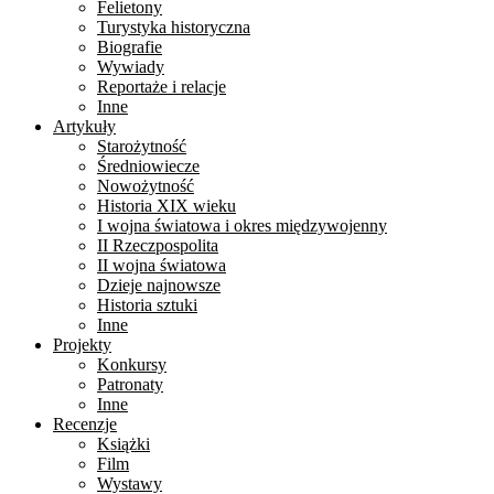
Felietony
Turystyka historyczna
Biografie
Wywiady
Reportaże i relacje
Inne
Artykuły
Starożytność
Średniowiecze
Nowożytność
Historia XIX wieku
I wojna światowa i okres międzywojenny
II Rzeczpospolita
II wojna światowa
Dzieje najnowsze
Historia sztuki
Inne
Projekty
Konkursy
Patronaty
Inne
Recenzje
Książki
Film
Wystawy