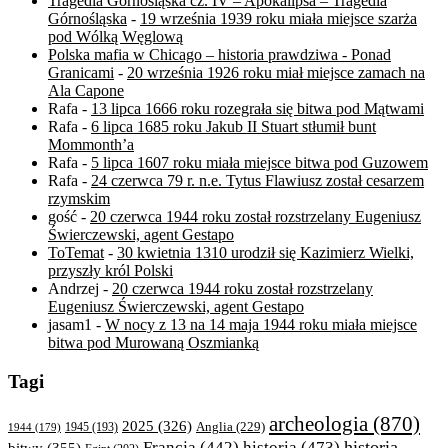
Tragedia Górnośląska cz. IV – Apokalipsa – Tragedia
Górnośląska
-
19 września 1939 roku miała miejsce szarża
pod Wólką Węglową
Polska mafia w Chicago – historia prawdziwa - Ponad
Granicami
-
20 września 1926 roku miał miejsce zamach na
Ala Capone
Rafa
-
13 lipca 1666 roku rozegrała się bitwa pod Mątwami
Rafa
-
6 lipca 1685 roku Jakub II Stuart stłumił bunt
Mommonth’a
Rafa
-
5 lipca 1607 roku miała miejsce bitwa pod Guzowem
Rafa
-
24 czerwca 79 r. n.e. Tytus Flawiusz został cesarzem
rzymskim
gość
-
20 czerwca 1944 roku został rozstrzelany Eugeniusz
Świerczewski, agent Gestapo
ToTemat
-
30 kwietnia 1310 urodził się Kazimierz Wielki,
przyszły król Polski
Andrzej
-
20 czerwca 1944 roku został rozstrzelany
Eugeniusz Świerczewski, agent Gestapo
jasam1
-
W nocy z 13 na 14 maja 1944 roku miała miejsce
bitwa pod Murowaną Oszmianką
Tagi
archeologia
(870)
2025
(326)
Anglia
(229)
1944
(179)
1945
(193)
historia
Francja
(442)
historia
(473)
bitwy
(355)