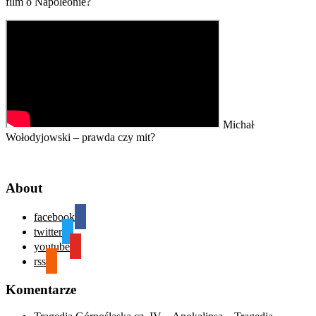
film o Napoleonie?
Michał
Wołodyjowski – prawda czy mit?
About
facebook
twitter
youtube
rss
Komentarze