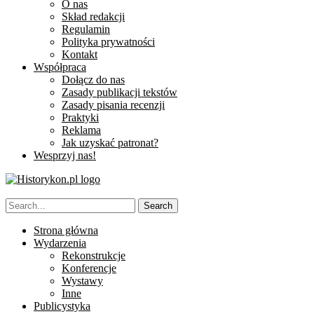
O nas
Skład redakcji
Regulamin
Polityka prywatności
Kontakt
Współpraca
Dołącz do nas
Zasady publikacji tekstów
Zasady pisania recenzji
Praktyki
Reklama
Jak uzyskać patronat?
Wesprzyj nas!
Strona główna
Wydarzenia
Rekonstrukcje
Konferencje
Wystawy
Inne
Publicystyka