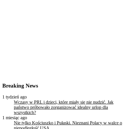
Breaking News
1 tydzień ago
Wczasy w PRL i dzieci, które miały się nie nudzić. Jak
państwo próbowało zorganizować idealny urlop dla
wszystkich?
1 miesiąc ago
Nie tylko Kościuszko i Pułaski. Nieznani Polacy w walce o
niepodległość USA