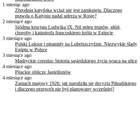
1 miesiąc ago
Zbrodnia katyńska wciąż nie jest zamknięta. Dlaczego
prawda o Katyniu nadal uderza w Rosję?
2 miesiące ago
Siódma krucjata Ludwika IX. Nil pełen trupów, głód,
choroby i katastrofa francuskiego króla w Egipcie
3 miesiące ago
Polski Luksor i piramidy na Lubelszczyźnie. Niezwykłe ślady
Egiptu w Polsce
3 miesiące ago
Madryckie corralas: historia sąsiedzkiego życia wraca na ulice
4 miesiące ago
Pijackie oblicze Jagiellonów
4 miesiące ago
Zamach majowy 1926: jak narodziła się decyzja Piłsudskiego
i dlaczego przewrót nie był planowany wcześniej?