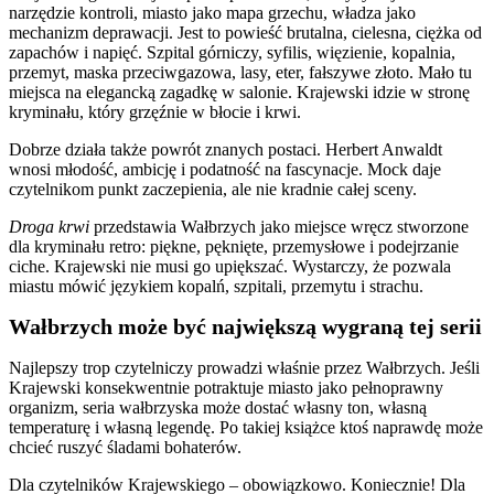
narzędzie kontroli, miasto jako mapa grzechu, władza jako
mechanizm deprawacji. Jest to powieść brutalna, cielesna, ciężka od
zapachów i napięć. Szpital górniczy, syfilis, więzienie, kopalnia,
przemyt, maska przeciwgazowa, lasy, eter, fałszywe złoto. Mało tu
miejsca na elegancką zagadkę w salonie. Krajewski idzie w stronę
kryminału, który grzęźnie w błocie i krwi.
Dobrze działa także powrót znanych postaci. Herbert Anwaldt
wnosi młodość, ambicję i podatność na fascynacje. Mock daje
czytelnikom punkt zaczepienia, ale nie kradnie całej sceny.
Droga krwi
przedstawia Wałbrzych jako miejsce wręcz stworzone
dla kryminału retro: piękne, pęknięte, przemysłowe i podejrzanie
ciche. Krajewski nie musi go upiększać. Wystarczy, że pozwala
miastu mówić językiem kopalń, szpitali, przemytu i strachu.
Wałbrzych może być największą wygraną tej serii
Najlepszy trop czytelniczy prowadzi właśnie przez Wałbrzych. Jeśli
Krajewski konsekwentnie potraktuje miasto jako pełnoprawny
organizm, seria wałbrzyska może dostać własny ton, własną
temperaturę i własną legendę. Po takiej książce ktoś naprawdę może
chcieć ruszyć śladami bohaterów.
Dla czytelników Krajewskiego – obowiązkowo. Koniecznie! Dla