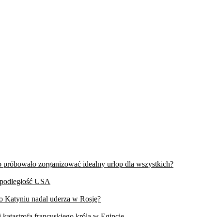
wo próbowało zorganizować idealny urlop dla wszystkich?
iepodległość USA
 o Katyniu nadal uderza w Rosję?
 katastrofa francuskiego króla w Egipcie