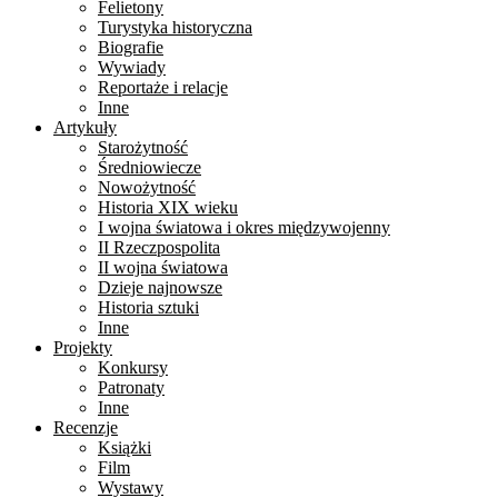
Felietony
Turystyka historyczna
Biografie
Wywiady
Reportaże i relacje
Inne
Artykuły
Starożytność
Średniowiecze
Nowożytność
Historia XIX wieku
I wojna światowa i okres międzywojenny
II Rzeczpospolita
II wojna światowa
Dzieje najnowsze
Historia sztuki
Inne
Projekty
Konkursy
Patronaty
Inne
Recenzje
Książki
Film
Wystawy