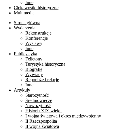
Inne
Ciekawostki historyczne
Multimedia
Strona główna
Wydarzenia
Rekonstrukcje
Konferencje
Wystawy
Inne
Publicystyka
Felietony
Turystyka historyczna
Biografie
Wywiady
Reportaże i relacje
Inne
Artykuły
Starożytność
Średniowiecze
Nowożytność
Historia XIX wieku
I wojna światowa i okres międzywojenny
II Rzeczpospolita
II wojna światowa