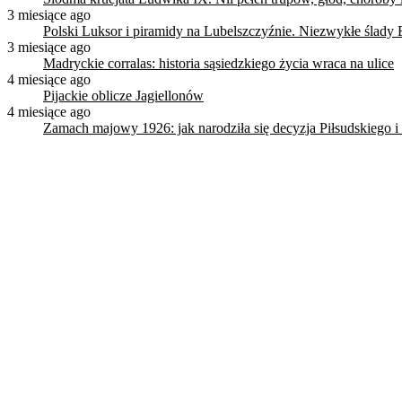
3 miesiące ago
Polski Luksor i piramidy na Lubelszczyźnie. Niezwykłe ślady 
3 miesiące ago
Madryckie corralas: historia sąsiedzkiego życia wraca na ulice
4 miesiące ago
Pijackie oblicze Jagiellonów
4 miesiące ago
Zamach majowy 1926: jak narodziła się decyzja Piłsudskiego i