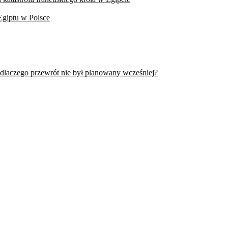
Egiptu w Polsce
 dlaczego przewrót nie był planowany wcześniej?