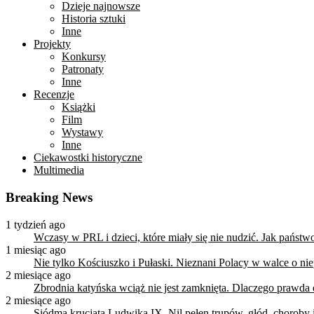
Dzieje najnowsze
Historia sztuki
Inne
Projekty
Konkursy
Patronaty
Inne
Recenzje
Książki
Film
Wystawy
Inne
Ciekawostki historyczne
Multimedia
Breaking News
1 tydzień ago
Wczasy w PRL i dzieci, które miały się nie nudzić. Jak państ
1 miesiąc ago
Nie tylko Kościuszko i Pułaski. Nieznani Polacy w walce o n
2 miesiące ago
Zbrodnia katyńska wciąż nie jest zamknięta. Dlaczego prawda
2 miesiące ago
Siódma krucjata Ludwika IX. Nil pełen trupów, głód, choroby i