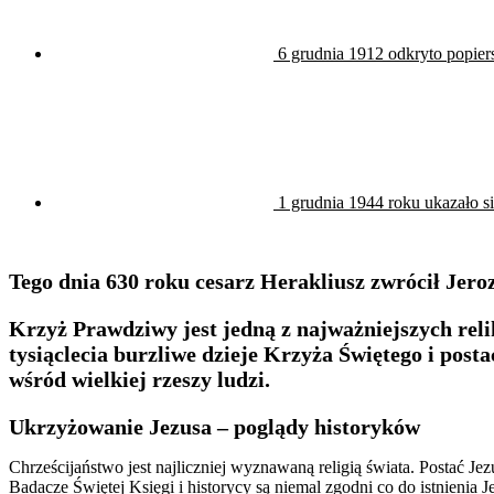
6 grudnia 1912 odkryto popiers
1 grudnia 1944 roku ukazało s
Tego dnia 630 roku cesarz Herakliusz zwrócił Jero
Krzyż Prawdziwy jest jedną z najważniejszych relikw
tysiąclecia burzliwe dzieje Krzyża Świętego i post
wśród wielkiej rzeszy ludzi.
Ukrzyżowanie Jezusa – poglądy historyków
Chrześcijaństwo jest najliczniej wyznawaną religią świata. Postać 
Badacze Świętej Księgi i historycy są niemal zgodni co do istnienia