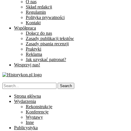
O nas
Skład redakcji
Regulamin
Polityka prywatności
Kontakt
Współpraca
Dołącz do nas
Zasady publikacji tekstów
Zasady pisania recenzji
Praktyki
Reklama
Jak uzyskać patronat?
Wesprzyj nas!
Strona główna
Wydarzenia
Rekonstrukcje
Konferencje
Wystawy
Inne
Publicystyka