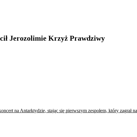
ócił Jerozolimie Krzyż Prawdziwy
koncert na Antarktydzie, stając się pierwszym zespołem, który zagrał 