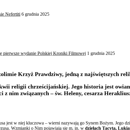
ie Nefertiti
6 grudnia 2025
ię pierwsze wydanie Polskiej Kroniki Filmowej
1 grudnia 2025
zolimie Krzyż Prawdziwy, jedną z najświętszych reli
ii religii chrześcijańskiej. Jego historia jest owia
aci z nim związanych – św. Heleny, cesarza Herakliu
Jezusa jest w niej kluczowa – wierni nazywają go Synem Bożym. Jego d
 Jezusa. Wzmianki o Nim pojawiają się m. in. w
dziełach Tacyta, Lukia