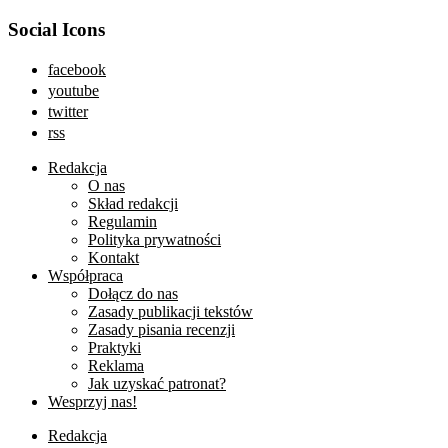
Social Icons
facebook
youtube
twitter
rss
Redakcja
O nas
Skład redakcji
Regulamin
Polityka prywatności
Kontakt
Współpraca
Dołącz do nas
Zasady publikacji tekstów
Zasady pisania recenzji
Praktyki
Reklama
Jak uzyskać patronat?
Wesprzyj nas!
Redakcja