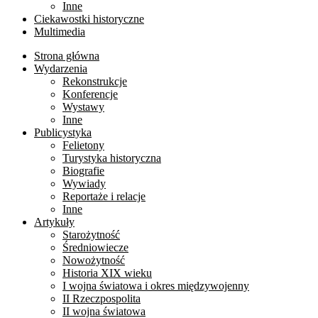
Inne
Ciekawostki historyczne
Multimedia
Strona główna
Wydarzenia
Rekonstrukcje
Konferencje
Wystawy
Inne
Publicystyka
Felietony
Turystyka historyczna
Biografie
Wywiady
Reportaże i relacje
Inne
Artykuły
Starożytność
Średniowiecze
Nowożytność
Historia XIX wieku
I wojna światowa i okres międzywojenny
II Rzeczpospolita
II wojna światowa