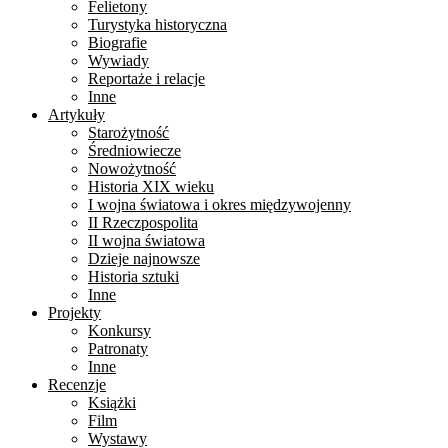
Felietony
Turystyka historyczna
Biografie
Wywiady
Reportaże i relacje
Inne
Artykuły
Starożytność
Średniowiecze
Nowożytność
Historia XIX wieku
I wojna światowa i okres międzywojenny
II Rzeczpospolita
II wojna światowa
Dzieje najnowsze
Historia sztuki
Inne
Projekty
Konkursy
Patronaty
Inne
Recenzje
Książki
Film
Wystawy