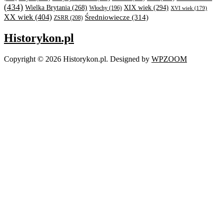
(434)
XIX wiek
(294)
Wielka Brytania
(268)
Włochy
(196)
XVI wiek
(179)
XX wiek
(404)
Średniowiecze
(314)
ZSRR
(208)
Historykon.pl
Copyright © 2026 Historykon.pl.
Designed by
WPZOOM