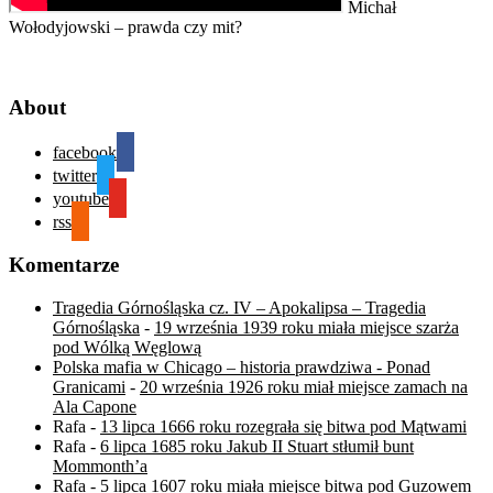
Michał
Wołodyjowski – prawda czy mit?
About
facebook
twitter
youtube
rss
Komentarze
Tragedia Górnośląska cz. IV – Apokalipsa – Tragedia
Górnośląska
-
19 września 1939 roku miała miejsce szarża
pod Wólką Węglową
Polska mafia w Chicago – historia prawdziwa - Ponad
Granicami
-
20 września 1926 roku miał miejsce zamach na
Ala Capone
Rafa
-
13 lipca 1666 roku rozegrała się bitwa pod Mątwami
Rafa
-
6 lipca 1685 roku Jakub II Stuart stłumił bunt
Mommonth’a
Rafa
-
5 lipca 1607 roku miała miejsce bitwa pod Guzowem