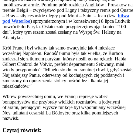
mobilizować armię. Pomimo prób rozbicia Anglików i Prusaków na
terenie Belgii – zwycięstwo pod Ligny i taktyczny remis pod Quatre
– Bras – siły cesarskie uległy pod Mont – Saint – Jean (tzw.
bitwa
pod Waterloo
) sprzymierzonym i w konsekwencji 8 lipca Ludwik
powrócił do Paryża. Ostatecznie przypieczętowując koniec “100
dni”, który tym razem został zesłany na Wyspę Św. Heleny na
Atlantyku.
Król Francji był witany tak samo owacyjnie jak 4 miesiące
wcześniej Napoleon. Radość tłumu była tak wielka, że Burbon
zmieszał się z tłumem paryżan, którzy nosili go na rękach. Habia
Gilbert Chabrol de Volvic, prefekt departamentu Sekwany, miał
wtedy przypomnieć: “Minęło sto dni od smutnej chwili, gdyś został,
Najjaśniejszy Panie, oderwany od kochających cię poddanych i
zmuszony do opuszczenia stolicy pośród łez i łkania jej
mieszkańców.”
Wbrew powszechnej opinii, we Francji represje wobec
bonapartystów nie przybrały wielkich rozmiarów, a jedynymi
ofiarami, pełniącymi wyższe funkcje był wspomniany wcześniej
Ney, adiutant cesarski La Bédoyère oraz kilka pomniejszych
nazwisk.
Czytaj również: