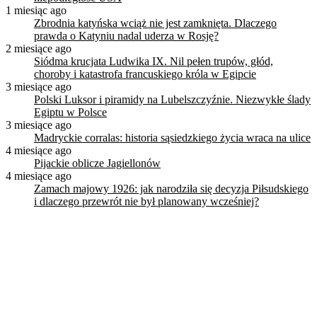
1 miesiąc ago
Zbrodnia katyńska wciąż nie jest zamknięta. Dlaczego
prawda o Katyniu nadal uderza w Rosję?
2 miesiące ago
Siódma krucjata Ludwika IX. Nil pełen trupów, głód,
choroby i katastrofa francuskiego króla w Egipcie
3 miesiące ago
Polski Luksor i piramidy na Lubelszczyźnie. Niezwykłe ślady
Egiptu w Polsce
3 miesiące ago
Madryckie corralas: historia sąsiedzkiego życia wraca na ulice
4 miesiące ago
Pijackie oblicze Jagiellonów
4 miesiące ago
Zamach majowy 1926: jak narodziła się decyzja Piłsudskiego
i dlaczego przewrót nie był planowany wcześniej?