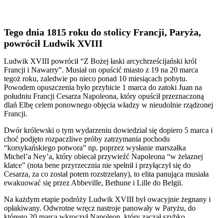
Tego dnia 1815 roku do stolicy Francji, Paryża,
powrócił Ludwik XVIII
Ludwik XVIII powrócił “Z Bożej łaski arcychrześcijański król
Francji i Nawarry”. Musiał on opuścić miasto z 19 na 20 marca
tegoż roku, zaledwie po nieco ponad 10 miesiącach pobytu.
Powodem opuszczenia było przybicie 1 marca do zatoki Juan na
południu Francji Cesarza Napoleona, który opuścił przeznaczoną
dlań Elbę celem ponownego objęcia władzy w nieudolnie rządzonej
Francji.
Dwór królewski o tym wydarzeniu dowiedział się dopiero 5 marca i
choć podjęto rozpaczliwe próby zatrzymania pochodu
“korsykańskiego potwora” np. poprzez wysłanie marszałka
Michel’a Ney’a, który obiecał przywieźć Napoleona “w żelaznej
klatce” (nota bene przyrzecznia nie spełnił i przyłączył się do
Cesarza, za co został potem rozstrzelany), to elita panująca musiała
ewakuować się przez Abbeville, Bethune i Lille do Belgii.
Na każdym etapie podróży Ludwik XVIII był owacyjnie żegnany i
opłakiwany. Odwrotne wręcz nastroje panowały w Paryżu, do
którego 20 marca wkroczył Napoleon, który zaczął szybko