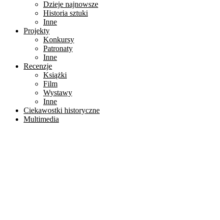
Dzieje najnowsze
Historia sztuki
Inne
Projekty
Konkursy
Patronaty
Inne
Recenzje
Książki
Film
Wystawy
Inne
Ciekawostki historyczne
Multimedia