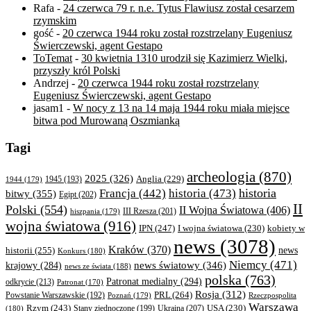
Rafa
-
24 czerwca 79 r. n.e. Tytus Flawiusz został cesarzem
rzymskim
gość
-
20 czerwca 1944 roku został rozstrzelany Eugeniusz
Świerczewski, agent Gestapo
ToTemat
-
30 kwietnia 1310 urodził się Kazimierz Wielki,
przyszły król Polski
Andrzej
-
20 czerwca 1944 roku został rozstrzelany
Eugeniusz Świerczewski, agent Gestapo
jasam1
-
W nocy z 13 na 14 maja 1944 roku miała miejsce
bitwa pod Murowaną Oszmianką
Tagi
archeologia
(870)
2025
(326)
Anglia
(229)
1944
(179)
1945
(193)
historia
Francja
(442)
historia
(473)
bitwy
(355)
Egipt
(202)
II
Polski
(554)
II Wojna Światowa
(406)
III Rzesza
(201)
hiszpania
(179)
wojna światowa
(916)
IPN
(247)
kobiety w
I wojna światowa
(230)
news
(3078)
Kraków
(370)
historii
(255)
news
Konkurs
(180)
Niemcy
(471)
news światowy
(346)
krajowy
(284)
news ze świata
(188)
polska
(763)
Patronat medialny
(294)
odkrycie
(213)
Patronat
(170)
Rosja
(312)
PRL
(264)
Powstanie Warszawskie
(192)
Poznań
(179)
Rzeczpospolita
Warszawa
Rzym
(243)
Ukraina
(207)
USA
(230)
(180)
Stany zjednoczone
(199)