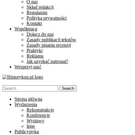
O nas
Skład redakcji
Regulamin
Polityka prywatności
Kontakt
Współpraca
Dołącz do nas
Zasady publikacji tekstów
Zasady pisania recenzji
Praktyki
Reklama
Jak uzyskać patronat?
Wesprzyj nas!
Strona główna
Wydarzenia
Rekonstrukcje
Konferencje
Wystawy
Inne
Publicystyka