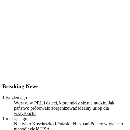
Breaking News
1 tydzień ago
Wczasy w PRL i dzieci, które miały się nie nudzić. Jak
państwo próbowało zorganizować idealny urlop dla
wszystkich?
1 miesiąc ago
Nie tylko Kościuszko i Pułaski. Nieznani Polacy w walce o
niepodległość USA