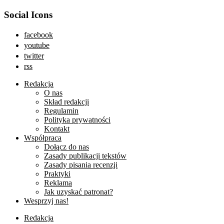
Social Icons
facebook
youtube
twitter
rss
Redakcja
O nas
Skład redakcji
Regulamin
Polityka prywatności
Kontakt
Współpraca
Dołącz do nas
Zasady publikacji tekstów
Zasady pisania recenzji
Praktyki
Reklama
Jak uzyskać patronat?
Wesprzyj nas!
Redakcja