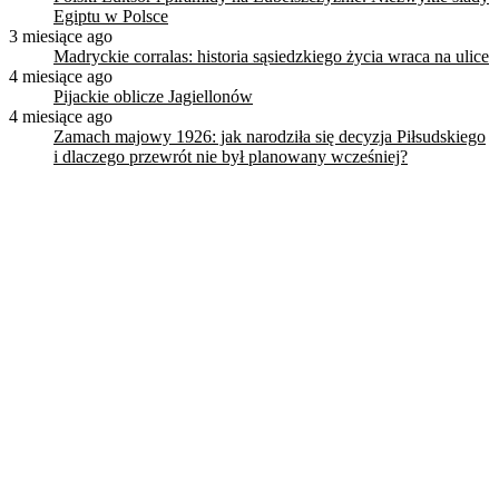
Egiptu w Polsce
3 miesiące ago
Madryckie corralas: historia sąsiedzkiego życia wraca na ulice
4 miesiące ago
Pijackie oblicze Jagiellonów
4 miesiące ago
Zamach majowy 1926: jak narodziła się decyzja Piłsudskiego
i dlaczego przewrót nie był planowany wcześniej?