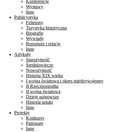
Konferencje
Wystawy
Inne
Publicystyka
Felietony
Turystyka historyczna
Biografie
Wywiady
Reportaże i relacje
Inne
Artykuły
Starożytność
Średniowiecze
Nowożytność
Historia XIX wieku
I wojna światowa i okres międzywojenny
II Rzeczpospolita
II wojna światowa
Dzieje najnowsze
Historia sztuki
Inne
Projekty
Konkursy
Patronaty
Inne