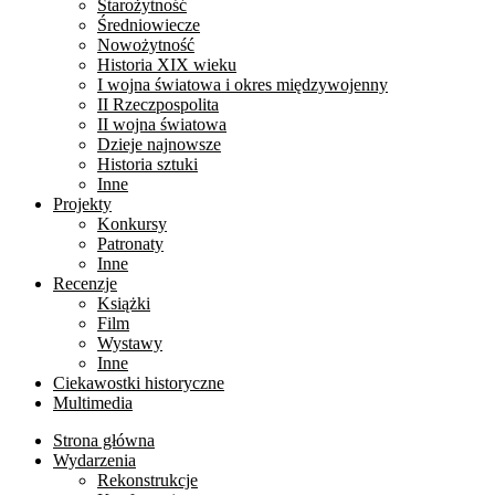
Starożytność
Średniowiecze
Nowożytność
Historia XIX wieku
I wojna światowa i okres międzywojenny
II Rzeczpospolita
II wojna światowa
Dzieje najnowsze
Historia sztuki
Inne
Projekty
Konkursy
Patronaty
Inne
Recenzje
Książki
Film
Wystawy
Inne
Ciekawostki historyczne
Multimedia
Strona główna
Wydarzenia
Rekonstrukcje