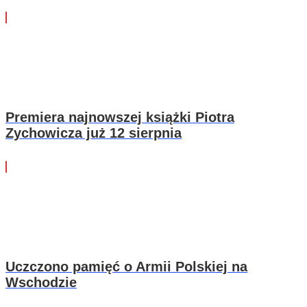
Premiera najnowszej książki Piotra
Zychowicza już 12 sierpnia
Uczczono pamięć o Armii Polskiej na
Wschodzie