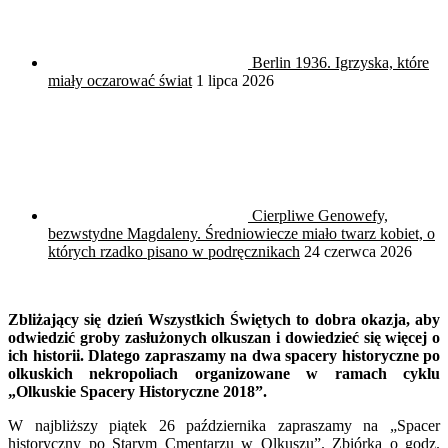
Berlin 1936. Igrzyska, które
miały oczarować świat
1 lipca 2026
Cierpliwe Genowefy,
bezwstydne Magdaleny. Średniowiecze miało twarz kobiet, o
których rzadko pisano w podręcznikach
24 czerwca 2026
Zbliżający się dzień Wszystkich Świętych to dobra okazja, aby
odwiedzić groby zasłużonych olkuszan i dowiedzieć się więcej o
ich historii. Dlatego zapraszamy na dwa spacery historyczne po
olkuskich nekropoliach organizowane w ramach cyklu
„Olkuskie Spacery Historyczne 2018”.
W najbliższy piątek 26 października zapraszamy na „Spacer
historyczny po Starym Cmentarzu w Olkuszu”. Zbiórka o godz.