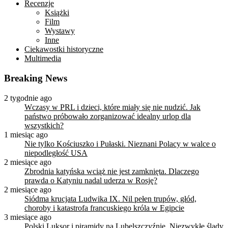
Recenzje
Książki
Film
Wystawy
Inne
Ciekawostki historyczne
Multimedia
Breaking News
2 tygodnie ago
Wczasy w PRL i dzieci, które miały się nie nudzić. Jak
państwo próbowało zorganizować idealny urlop dla
wszystkich?
1 miesiąc ago
Nie tylko Kościuszko i Pułaski. Nieznani Polacy w walce o
niepodległość USA
2 miesiące ago
Zbrodnia katyńska wciąż nie jest zamknięta. Dlaczego
prawda o Katyniu nadal uderza w Rosję?
2 miesiące ago
Siódma krucjata Ludwika IX. Nil pełen trupów, głód,
choroby i katastrofa francuskiego króla w Egipcie
3 miesiące ago
Polski Luksor i piramidy na Lubelszczyźnie. Niezwykłe ślady