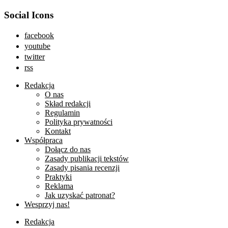
Social Icons
facebook
youtube
twitter
rss
Redakcja
O nas
Skład redakcji
Regulamin
Polityka prywatności
Kontakt
Współpraca
Dołącz do nas
Zasady publikacji tekstów
Zasady pisania recenzji
Praktyki
Reklama
Jak uzyskać patronat?
Wesprzyj nas!
Redakcja