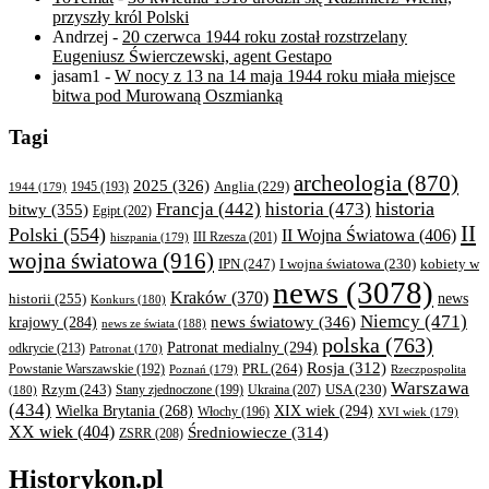
przyszły król Polski
Andrzej
-
20 czerwca 1944 roku został rozstrzelany
Eugeniusz Świerczewski, agent Gestapo
jasam1
-
W nocy z 13 na 14 maja 1944 roku miała miejsce
bitwa pod Murowaną Oszmianką
Tagi
archeologia
(870)
2025
(326)
Anglia
(229)
1944
(179)
1945
(193)
historia
Francja
(442)
historia
(473)
bitwy
(355)
Egipt
(202)
II
Polski
(554)
II Wojna Światowa
(406)
III Rzesza
(201)
hiszpania
(179)
wojna światowa
(916)
IPN
(247)
kobiety w
I wojna światowa
(230)
news
(3078)
Kraków
(370)
historii
(255)
news
Konkurs
(180)
Niemcy
(471)
news światowy
(346)
krajowy
(284)
news ze świata
(188)
polska
(763)
Patronat medialny
(294)
odkrycie
(213)
Patronat
(170)
Rosja
(312)
PRL
(264)
Powstanie Warszawskie
(192)
Poznań
(179)
Rzeczpospolita
Warszawa
Rzym
(243)
Ukraina
(207)
USA
(230)
(180)
Stany zjednoczone
(199)
(434)
XIX wiek
(294)
Wielka Brytania
(268)
Włochy
(196)
XVI wiek
(179)
XX wiek
(404)
Średniowiecze
(314)
ZSRR
(208)
Historykon.pl