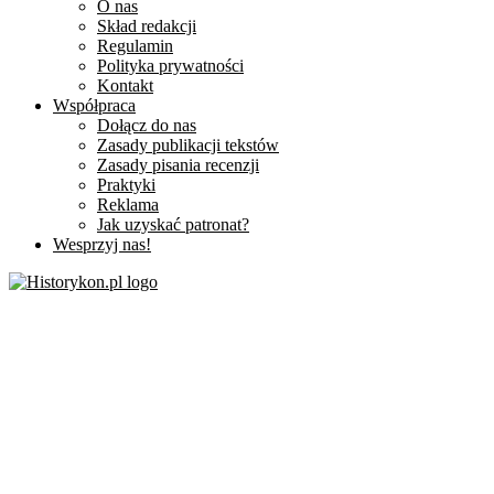
O nas
Skład redakcji
Regulamin
Polityka prywatności
Kontakt
Współpraca
Dołącz do nas
Zasady publikacji tekstów
Zasady pisania recenzji
Praktyki
Reklama
Jak uzyskać patronat?
Wesprzyj nas!