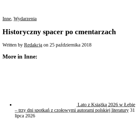
Inne
,
Wydarzenia
Historyczny spacer po cmentarzach
Written by
Redakcja
on
25 października 2018
More in Inne:
Lato z Książką 2026 w Łebie
– trzy dni spotkań z czołowymi autorami polskiej literatury
31
lipca 2026