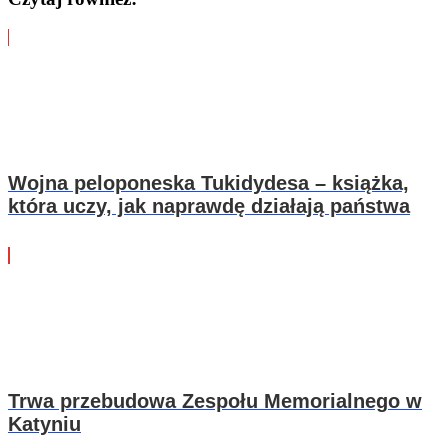
Wojna peloponeska Tukidydesa – książka,
która uczy, jak naprawdę działają państwa
Trwa przebudowa Zespołu Memorialnego w
Katyniu