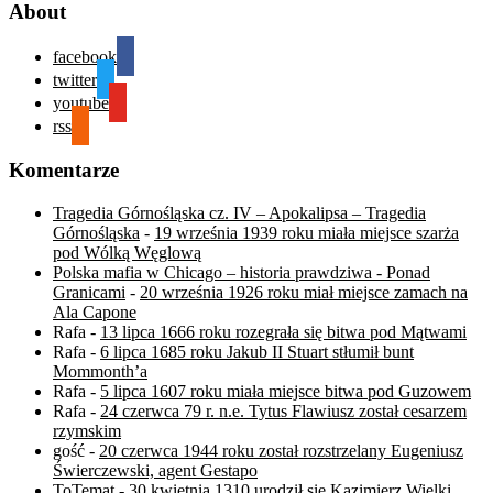
About
facebook
twitter
youtube
rss
Komentarze
Tragedia Górnośląska cz. IV – Apokalipsa – Tragedia
Górnośląska
-
19 września 1939 roku miała miejsce szarża
pod Wólką Węglową
Polska mafia w Chicago – historia prawdziwa - Ponad
Granicami
-
20 września 1926 roku miał miejsce zamach na
Ala Capone
Rafa
-
13 lipca 1666 roku rozegrała się bitwa pod Mątwami
Rafa
-
6 lipca 1685 roku Jakub II Stuart stłumił bunt
Mommonth’a
Rafa
-
5 lipca 1607 roku miała miejsce bitwa pod Guzowem
Rafa
-
24 czerwca 79 r. n.e. Tytus Flawiusz został cesarzem
rzymskim
gość
-
20 czerwca 1944 roku został rozstrzelany Eugeniusz
Świerczewski, agent Gestapo
ToTemat
-
30 kwietnia 1310 urodził się Kazimierz Wielki,