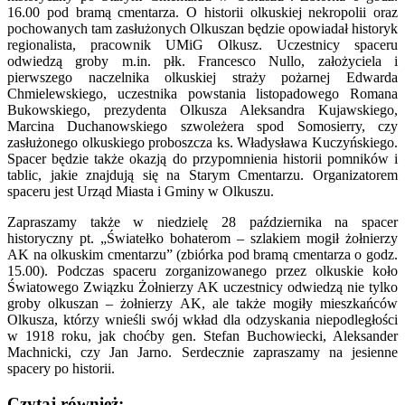
16.00 pod bramą cmentarza. O historii olkuskiej nekropolii oraz
pochowanych tam zasłużonych Olkuszan będzie opowiadał historyk
regionalista, pracownik UMiG Olkusz. Uczestnicy spaceru
odwiedzą groby m.in. płk. Francesco Nullo, założyciela i
pierwszego naczelnika olkuskiej straży pożarnej Edwarda
Chmielewskiego, uczestnika powstania listopadowego Romana
Bukowskiego, prezydenta Olkusza Aleksandra Kujawskiego,
Marcina Duchanowskiego szwoleżera spod Somosierry, czy
zasłużonego olkuskiego proboszcza ks. Władysława Kuczyńskiego.
Spacer będzie także okazją do przypomnienia historii pomników i
tablic, jakie znajdują się na Starym Cmentarzu. Organizatorem
spaceru jest Urząd Miasta i Gminy w Olkuszu.
Zapraszamy także w niedzielę 28 października na spacer
historyczny pt. „Światełko bohaterom – szlakiem mogił żołnierzy
AK na olkuskim cmentarzu” (zbiórka pod bramą cmentarza o godz.
15.00). Podczas spaceru zorganizowanego przez olkuskie koło
Światowego Związku Żołnierzy AK uczestnicy odwiedzą nie tylko
groby olkuszan – żołnierzy AK, ale także mogiły mieszkańców
Olkusza, którzy wnieśli swój wkład dla odzyskania niepodległości
w 1918 roku, jak choćby gen. Stefan Buchowiecki, Aleksander
Machnicki, czy Jan Jarno. Serdecznie zapraszamy na jesienne
spacery po historii.
Czytaj również: