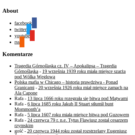
About
facebook
twitter
youtube
rss
Komentarze
Tragedia Górnośląska cz. IV – Apokalipsa – Tragedia
Górnośląska
-
19 września 1939 roku miała miejsce szarża
pod Wólką Węglową
Polska mafia w Chicago – historia prawdziwa - Ponad
Granicami
-
20 września 1926 roku miał miejsce zamach na
Ala Capone
Rafa
-
13 lipca 1666 roku rozegrała się bitwa pod Mątwami
Rafa
-
6 lipca 1685 roku Jakub II Stuart stłumił bunt
Mommonth’a
Rafa
-
5 lipca 1607 roku miała miejsce bitwa pod Guzowem
Rafa
-
24 czerwca 79 r. n.e. Tytus Flawiusz został cesarzem
rzymskim
gość
-
20 czerwca 1944 roku został rozstrzelany Eugeniusz