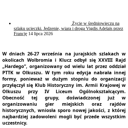
Życie w średniowieczu na
szlaku ucieczki. Jedzenie, wiara i droga Vigdis Adelaïs przez
Francję
14 lipca 2026
W dniach 26-27 września na jurajskich szlakach w
okolicach Wolbromia i Klucz odbył się
XXVIII Rajd
„Hardego”
, organizowany od wielu lat przez
oddział
PTTK w Olkuszu
. W tym roku edycja nabrała innej
formy, ponieważ w dużym stopniu do organizacji
przyłączył się
Klub Historyczny im. Armii Krajowej w
Olkuszu przy IV Liceum Ogólnokształcącym
.
Obecność tej grupy, doświadczonej już w
organizowaniu gier miejskich oraz rajdów
historycznych, wniosła sporo nowej jakości, z której
najbardziej zadowoleni mogli być przede wszystkim
uczestnicy.