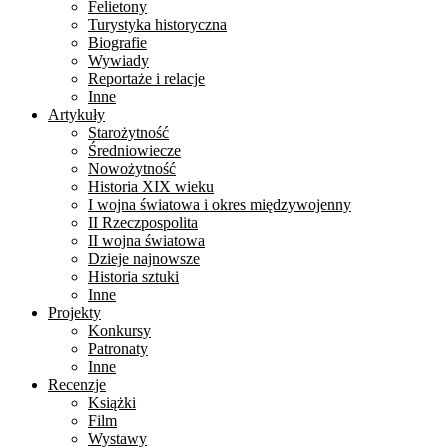
Felietony
Turystyka historyczna
Biografie
Wywiady
Reportaże i relacje
Inne
Artykuły
Starożytność
Średniowiecze
Nowożytność
Historia XIX wieku
I wojna światowa i okres międzywojenny
II Rzeczpospolita
II wojna światowa
Dzieje najnowsze
Historia sztuki
Inne
Projekty
Konkursy
Patronaty
Inne
Recenzje
Książki
Film
Wystawy