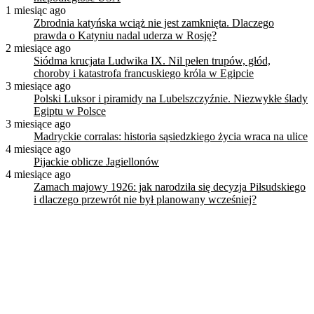
1 miesiąc ago
Zbrodnia katyńska wciąż nie jest zamknięta. Dlaczego
prawda o Katyniu nadal uderza w Rosję?
2 miesiące ago
Siódma krucjata Ludwika IX. Nil pełen trupów, głód,
choroby i katastrofa francuskiego króla w Egipcie
3 miesiące ago
Polski Luksor i piramidy na Lubelszczyźnie. Niezwykłe ślady
Egiptu w Polsce
3 miesiące ago
Madryckie corralas: historia sąsiedzkiego życia wraca na ulice
4 miesiące ago
Pijackie oblicze Jagiellonów
4 miesiące ago
Zamach majowy 1926: jak narodziła się decyzja Piłsudskiego
i dlaczego przewrót nie był planowany wcześniej?