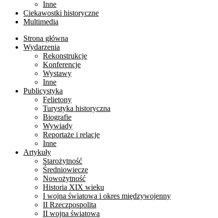
Inne
Ciekawostki historyczne
Multimedia
Strona główna
Wydarzenia
Rekonstrukcje
Konferencje
Wystawy
Inne
Publicystyka
Felietony
Turystyka historyczna
Biografie
Wywiady
Reportaże i relacje
Inne
Artykuły
Starożytność
Średniowiecze
Nowożytność
Historia XIX wieku
I wojna światowa i okres międzywojenny
II Rzeczpospolita
II wojna światowa