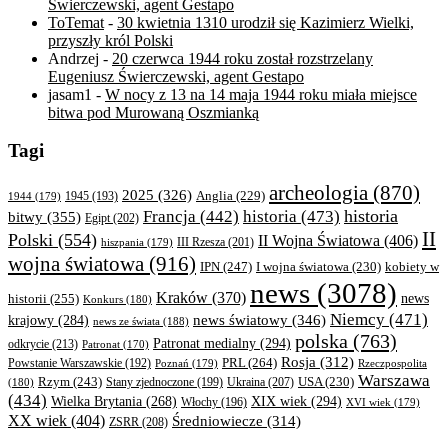
Świerczewski, agent Gestapo
ToTemat
-
30 kwietnia 1310 urodził się Kazimierz Wielki,
przyszły król Polski
Andrzej
-
20 czerwca 1944 roku został rozstrzelany
Eugeniusz Świerczewski, agent Gestapo
jasam1
-
W nocy z 13 na 14 maja 1944 roku miała miejsce
bitwa pod Murowaną Oszmianką
Tagi
archeologia
(870)
2025
(326)
Anglia
(229)
1944
(179)
1945
(193)
historia
Francja
(442)
historia
(473)
bitwy
(355)
Egipt
(202)
II
Polski
(554)
II Wojna Światowa
(406)
III Rzesza
(201)
hiszpania
(179)
wojna światowa
(916)
IPN
(247)
kobiety w
I wojna światowa
(230)
news
(3078)
Kraków
(370)
historii
(255)
news
Konkurs
(180)
Niemcy
(471)
news światowy
(346)
krajowy
(284)
news ze świata
(188)
polska
(763)
Patronat medialny
(294)
odkrycie
(213)
Patronat
(170)
Rosja
(312)
PRL
(264)
Powstanie Warszawskie
(192)
Poznań
(179)
Rzeczpospolita
Warszawa
Rzym
(243)
Ukraina
(207)
USA
(230)
(180)
Stany zjednoczone
(199)
(434)
XIX wiek
(294)
Wielka Brytania
(268)
Włochy
(196)
XVI wiek
(179)
XX wiek
(404)
Średniowiecze
(314)
ZSRR
(208)