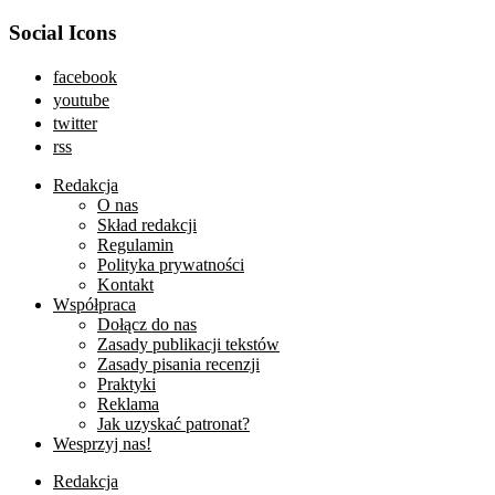
Social Icons
facebook
youtube
twitter
rss
Redakcja
O nas
Skład redakcji
Regulamin
Polityka prywatności
Kontakt
Współpraca
Dołącz do nas
Zasady publikacji tekstów
Zasady pisania recenzji
Praktyki
Reklama
Jak uzyskać patronat?
Wesprzyj nas!
Redakcja