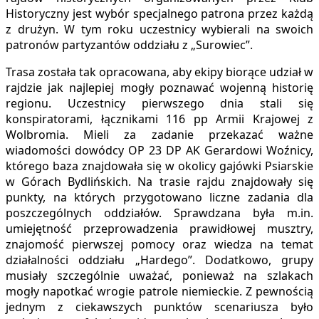
Historyczny jest wybór specjalnego patrona przez każdą
z drużyn. W tym roku uczestnicy
wybierali na swoich
patronów partyzantów oddziału z „Surowiec”.
Trasa została tak opracowana, aby ekipy biorące udział w
rajdzie jak najlepiej mogły poznawać wojenną historię
regionu.
Uczestnicy pierwszego dnia stali się
konspiratorami, łącznikami 116 pp Armii Krajowej z
Wolbromia. Mieli za zadanie przekazać ważne
wiadomości dowódcy OP 23 DP AK Gerardowi Woźnicy,
którego baza znajdowała się w okolicy gajówki Psiarskie
w Górach Bydlińskich. Na trasie rajdu znajdowały się
punkty, na których przygotowano liczne zadania dla
poszczególnych oddziałów. Sprawdzana była m.in.
umiejętność przeprowadzenia prawidłowej musztry,
znajomość pierwszej pomocy oraz wiedza na temat
działalności oddziału „Hardego”. Dodatkowo, grupy
musiały szczególnie uważać, ponieważ na szlakach
mogły napotkać wrogie patrole niemieckie. Z pewnością
jednym z ciekawszych punktów scenariusza było