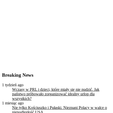
Breaking News
1 tydzień ago
Wczasy w PRL i dzieci, które miały się nie nudzić. Jak
państwo próbowało zorganizować idealny urlop dla
wszystkich?
1 miesiąc ago
Nie tylko Kościuszko i Pułaski. Nieznani Polacy w walce o
niepodległość USA