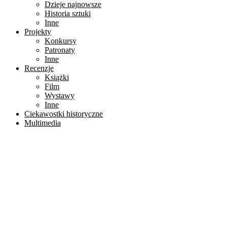
Dzieje najnowsze
Historia sztuki
Inne
Projekty
Konkursy
Patronaty
Inne
Recenzje
Książki
Film
Wystawy
Inne
Ciekawostki historyczne
Multimedia