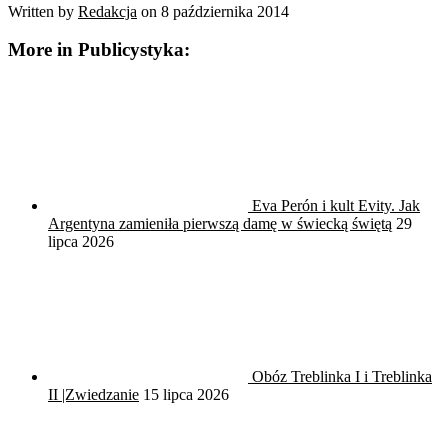
Written by
Redakcja
on
8 października 2014
More in Publicystyka:
Eva Perón i kult Evity. Jak
Argentyna zamieniła pierwszą damę w świecką świętą
29
lipca 2026
Obóz Treblinka I i Treblinka
II |Zwiedzanie
15 lipca 2026