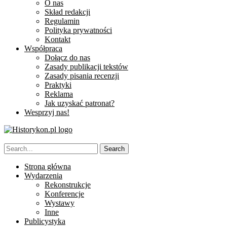
O nas
Skład redakcji
Regulamin
Polityka prywatności
Kontakt
Współpraca
Dołącz do nas
Zasady publikacji tekstów
Zasady pisania recenzji
Praktyki
Reklama
Jak uzyskać patronat?
Wesprzyj nas!
Strona główna
Wydarzenia
Rekonstrukcje
Konferencje
Wystawy
Inne
Publicystyka