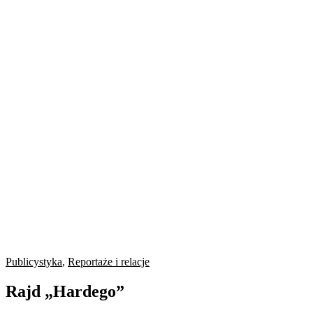
Publicystyka
,
Reportaże i relacje
Rajd „Hardego”