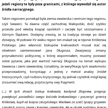
jeżeli regiony te były poza granicami, z którego wywodził się autor
źródła narracyjnego.
Takim regionem poniekąd była ziemia siewierska i centrum tego regionu,
czyli Siewierz. Ta dawna część zachodniej Małopolski, dość szybko
przeszła pod władzę książąt opolskich i zaczęła być utożsamiana z
Górnym Śląskiem. Dodajmy zresztą, że ta tradycja istnieje po dzień
dzisiejszy. W połowie XV wieku region ten znalazł się w rejonie Królestwa
Polskiego. Jako własność biskupów krakowskich musiał stać się
obiektem zainteresowań Jana Długosza. Zważywszy zmiany
przynależności politycznej, o której wspomniałem, musimy postawić
sobie pytanie, jaka jest wartość narracji Długosza na temat wykupu
Siewierza i ziemi siewierskiej. Uznaliśmy, że weryfikację tych wiadomości
przeprowadzimy, korzystając z jednej z metod analizy źródeł
historycznych, czyli rozbioru krytycznego, by jednak czytelnik mógł lepiej
zrozumieć ową relację, przytoczymy owy fragment:
(…) W tych dniach biskup krakowski, kardynał Zbigniew, pragnąc
powiększyć posiadłości swego kościoła krakowskiego i poszerzyć granicę
Królestwa, kupił od księcia cieszyńskiego Wacława za sześć tysięcy grzywien
szerokich groszy ziemię i księstwo siewierskie. Ale w skutek podstępu księcia