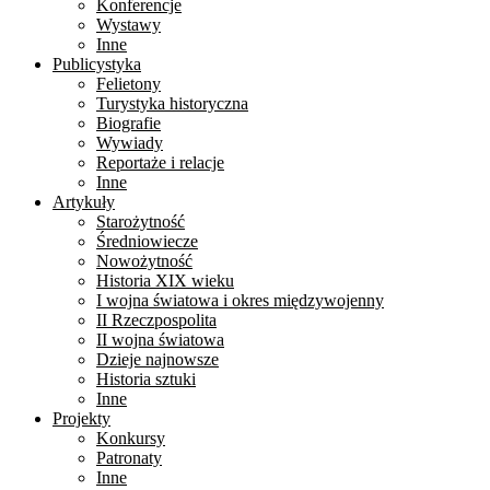
Konferencje
Wystawy
Inne
Publicystyka
Felietony
Turystyka historyczna
Biografie
Wywiady
Reportaże i relacje
Inne
Artykuły
Starożytność
Średniowiecze
Nowożytność
Historia XIX wieku
I wojna światowa i okres międzywojenny
II Rzeczpospolita
II wojna światowa
Dzieje najnowsze
Historia sztuki
Inne
Projekty
Konkursy
Patronaty
Inne