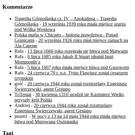
Komentarze
Tragedia Górnośląska cz. IV – Apokalipsa – Tragedia
Górnośląska
-
19 września 1939 roku miała miejsce szarża
pod Wólką Węglową
Polska mafia w Chicago – historia prawdziwa - Ponad
Granicami
-
20 września 1926 roku miał miejsce zamach na
Ala Capone
Rafa
-
13 lipca 1666 roku rozegrała się bitwa pod Mątwami
Rafa
-
6 lipca 1685 roku Jakub II Stuart stłumił bunt
Mommonth’a
Rafa
-
5 lipca 1607 roku miała miejsce bitwa pod Guzowem
Rafa
-
24 czerwca 79 r. n.e. Tytus Flawiusz został cesarzem
rzymskim
gość
-
20 czerwca 1944 roku został rozstrzelany Eugeniusz
Świerczewski, agent Gestapo
ToTemat
-
30 kwietnia 1310 urodził się Kazimierz Wielki,
przyszły król Polski
Andrzej
-
20 czerwca 1944 roku został rozstrzelany
Eugeniusz Świerczewski, agent Gestapo
jasam1
-
W nocy z 13 na 14 maja 1944 roku miała miejsce
bitwa pod Murowaną Oszmianką
Tagi