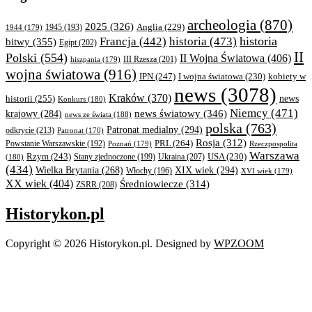
archeologia
(870)
2025
(326)
Anglia
(229)
1944
(179)
1945
(193)
historia
Francja
(442)
historia
(473)
bitwy
(355)
Egipt
(202)
II
Polski
(554)
II Wojna Światowa
(406)
III Rzesza
(201)
hiszpania
(179)
wojna światowa
(916)
IPN
(247)
kobiety w
I wojna światowa
(230)
news
(3078)
Kraków
(370)
historii
(255)
news
Konkurs
(180)
Niemcy
(471)
news światowy
(346)
krajowy
(284)
news ze świata
(188)
polska
(763)
Patronat medialny
(294)
odkrycie
(213)
Patronat
(170)
Rosja
(312)
PRL
(264)
Powstanie Warszawskie
(192)
Poznań
(179)
Rzeczpospolita
Warszawa
Rzym
(243)
Ukraina
(207)
USA
(230)
(180)
Stany zjednoczone
(199)
(434)
XIX wiek
(294)
Wielka Brytania
(268)
Włochy
(196)
XVI wiek
(179)
XX wiek
(404)
Średniowiecze
(314)
ZSRR
(208)
Historykon.pl
Copyright © 2026 Historykon.pl.
Designed by
WPZOOM