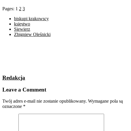
Pages:
1
2
3
biskupi krakowscy
księstwo
Siewierz
Zbigniew Oleśnicki
Redakcja
Leave a Comment
Twój adres e-mail nie zostanie opublikowany.
Wymagane pola są
oznaczone
*