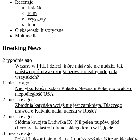
Recenzje
Książki
Film
Wystawy
Inne
Ciekawostki historyczne
Multimedia
Breaking News
2 tygodnie ago
Wczasy w PRL i dzieci, które miały się nie nudzić. Jak
państwo próbowało zorganizować idealny urlop dla
wszystkich?
1 miesiąc ago
Nie tylko Kościuszko i Pułaski. Nieznani Polacy w walce o
niepodległość USA
2 miesiące ago
Zbrodnia katyńska wciąż nie jest zamknięta. Dlaczego
prawda o Katyniu nadal uderza w Rosję?
2 miesiące ago
Siódma krucjata Ludwika IX. Nil pełen trupów, głód,
choroby i katastrofa francuskiego króla w Egipcie
3 miesiące ago
Polski Luksor i piramidy na Lubelszczyźnie. Niezwykłe ślady