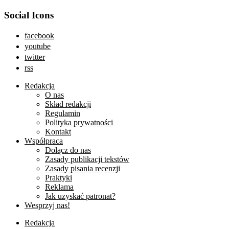
Social Icons
facebook
youtube
twitter
rss
Redakcja
O nas
Skład redakcji
Regulamin
Polityka prywatności
Kontakt
Współpraca
Dołącz do nas
Zasady publikacji tekstów
Zasady pisania recenzji
Praktyki
Reklama
Jak uzyskać patronat?
Wesprzyj nas!
Redakcja