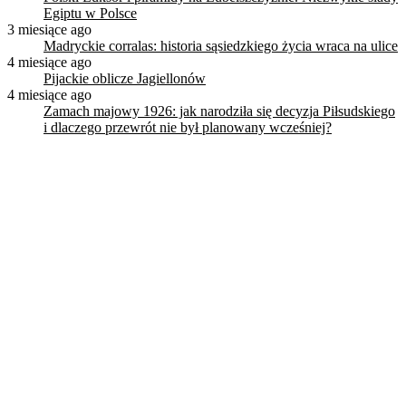
Egiptu w Polsce
3 miesiące ago
Madryckie corralas: historia sąsiedzkiego życia wraca na ulice
4 miesiące ago
Pijackie oblicze Jagiellonów
4 miesiące ago
Zamach majowy 1926: jak narodziła się decyzja Piłsudskiego
i dlaczego przewrót nie był planowany wcześniej?