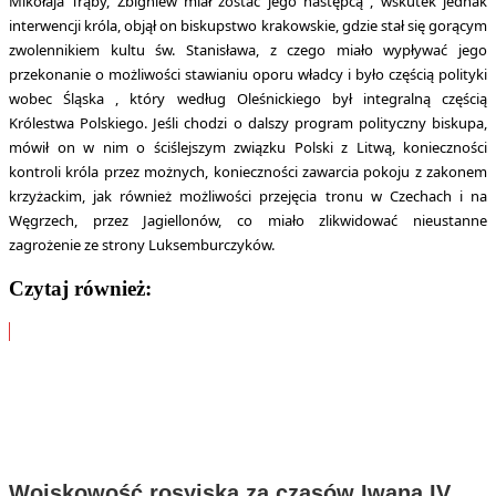
Mikołaja Trąby, Zbigniew miał zostać jego następcą , wskutek jednak
interwencji króla, objął on biskupstwo krakowskie, gdzie stał się gorącym
zwolennikiem kultu św. Stanisława, z czego miało wypływać jego
przekonanie o możliwości stawianiu oporu władcy i było częścią polityki
wobec Śląska , który według Oleśnickiego był integralną częścią
Królestwa Polskiego. Jeśli chodzi o dalszy program polityczny biskupa,
mówił on w nim o ściślejszym związku Polski z Litwą, konieczności
kontroli króla przez możnych, konieczności zawarcia pokoju z zakonem
krzyżackim, jak również możliwości przejęcia tronu w Czechach i na
Węgrzech, przez Jagiellonów, co miało zlikwidować nieustanne
zagrożenie ze strony Luksemburczyków.
Czytaj również:
Wojskowość rosyjska za czasów Iwana IV