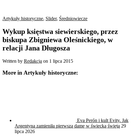
Artykuły historyczne
,
Slider
,
Średniowiecze
Wykup księstwa siewierskiego, przez
biskupa Zbigniewa Oleśnickiego, w
relacji Jana Długosza
Written by
Redakcja
on
1 lipca 2015
More in Artykuły historyczne:
Eva Perón i kult Evity. Jak
Argentyna zamieniła pierwszą damę w świecką świętą
29
lipca 2026