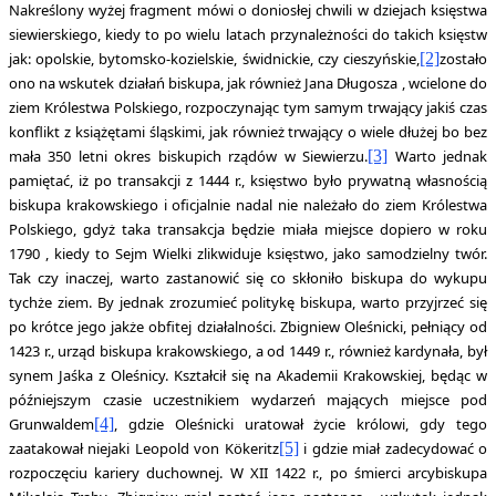
Nakreślony wyżej fragment mówi o doniosłej chwili w dziejach księstwa
siewierskiego, kiedy to po wielu latach przynależności do takich księstw
jak: opolskie, bytomsko-kozielskie, świdnickie, czy cieszyńskie,
[2]
zostało
ono na wskutek działań biskupa, jak również Jana Długosza , wcielone do
ziem Królestwa Polskiego, rozpoczynając tym samym trwający jakiś czas
konflikt z książętami śląskimi, jak również trwający o wiele dłużej bo bez
mała 350 letni okres biskupich rządów w Siewierzu.
[3]
Warto jednak
pamiętać, iż po transakcji z 1444 r., księstwo było prywatną własnością
biskupa krakowskiego i oficjalnie nadal nie należało do ziem Królestwa
Polskiego, gdyż taka transakcja będzie miała miejsce dopiero w roku
1790 , kiedy to Sejm Wielki zlikwiduje księstwo, jako samodzielny twór.
Tak czy inaczej, warto zastanowić się co skłoniło biskupa do wykupu
tychże ziem. By jednak zrozumieć politykę biskupa, warto przyjrzeć się
po krótce jego jakże obfitej działalności. Zbigniew Oleśnicki, pełniący od
1423 r., urząd biskupa krakowskiego, a od 1449 r., również kardynała, był
synem Jaśka z Oleśnicy. Kształcił się na Akademii Krakowskiej, będąc w
późniejszym czasie uczestnikiem wydarzeń mających miejsce pod
Grunwaldem
[4]
, gdzie Oleśnicki uratował życie królowi, gdy tego
zaatakował niejaki Leopold von Kökeritz
[5]
i gdzie miał zadecydować o
rozpoczęciu kariery duchownej. W XII 1422 r., po śmierci arcybiskupa