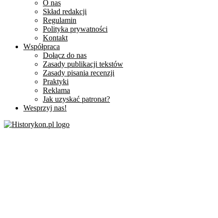
O nas
Skład redakcji
Regulamin
Polityka prywatności
Kontakt
Współpraca
Dołącz do nas
Zasady publikacji tekstów
Zasady pisania recenzji
Praktyki
Reklama
Jak uzyskać patronat?
Wesprzyj nas!