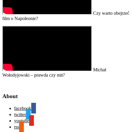
Czy warto obejrzeć
film o Napoleonie?
Michał
Wołodyjowski – prawda czy mit?
About
facebook
twitter
youtube
rss