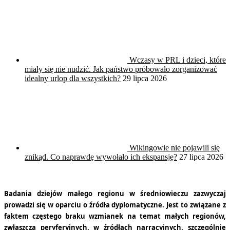
Wczasy w PRL i dzieci, które
miały się nie nudzić. Jak państwo próbowało zorganizować
idealny urlop dla wszystkich?
29 lipca 2026
Wikingowie nie pojawili się
znikąd. Co naprawdę wywołało ich ekspansję?
27 lipca 2026
Badania dziejów małego regionu w średniowieczu zazwyczaj
prowadzi się w oparciu o źródła dyplomatyczne. Jest to związane z
faktem częstego braku wzmianek na temat małych regionów,
zwłaszcza peryferyjnych, w źródłach narracyjnych, szczególnie