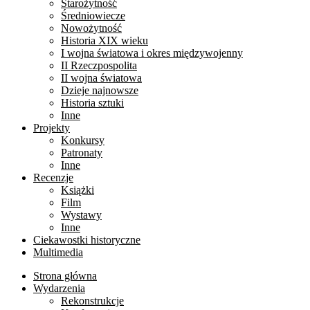
Starożytność
Średniowiecze
Nowożytność
Historia XIX wieku
I wojna światowa i okres międzywojenny
II Rzeczpospolita
II wojna światowa
Dzieje najnowsze
Historia sztuki
Inne
Projekty
Konkursy
Patronaty
Inne
Recenzje
Książki
Film
Wystawy
Inne
Ciekawostki historyczne
Multimedia
Strona główna
Wydarzenia
Rekonstrukcje