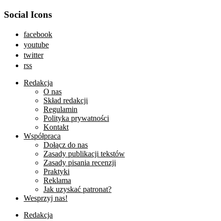
Social Icons
facebook
youtube
twitter
rss
Redakcja
O nas
Skład redakcji
Regulamin
Polityka prywatności
Kontakt
Współpraca
Dołącz do nas
Zasady publikacji tekstów
Zasady pisania recenzji
Praktyki
Reklama
Jak uzyskać patronat?
Wesprzyj nas!
Redakcja