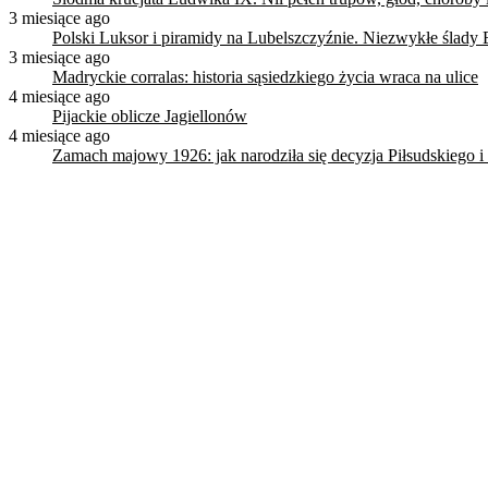
3 miesiące ago
Polski Luksor i piramidy na Lubelszczyźnie. Niezwykłe ślady 
3 miesiące ago
Madryckie corralas: historia sąsiedzkiego życia wraca na ulice
4 miesiące ago
Pijackie oblicze Jagiellonów
4 miesiące ago
Zamach majowy 1926: jak narodziła się decyzja Piłsudskiego i