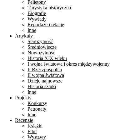
Felietony
Turystyka historyczna
Biografie
Wywiady
Reportaże i relacje
Inne
Artykuły
Starożytność
Średniowiecze
Nowożytność
Historia XIX wieku
I wojna światowa i okres międzywojenny
II Rzeczpospolita
II wojna światowa
Dzieje najnowsze
Historia sztuki
Inne
Projekty
Konkursy
Patronaty
Inne
Recenzje
Książki
Film
Wystawy