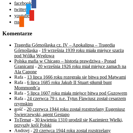
facebook
twitter
youtube
rss
Komentarze
Tragedia Górnośląska cz. IV – Apokalipsa – Tragedia
Górnośląska
-
19 września 1939 roku miała miejsce szarża
pod Wólką Węglową
Polska mafia w Chicago – historia prawdziwa - Ponad
Granicami
-
20 września 1926 roku miał miejsce zamach na
Ala Capone
Rafa
-
13 lipca 1666 roku rozegrała się bitwa pod Mątwami
Rafa
-
6 lipca 1685 roku Jakub II Stuart stłumił bunt
Mommonth’a
Rafa
-
5 lipca 1607 roku miała miejsce bitwa pod Guzowem
Rafa
-
24 czerwca 79 r. n.e. Tytus Flawiusz został cesarzem
rzymskim
gość
-
20 czerwca 1944 roku został rozstrzelany Eugeniusz
Świerczewski, agent Gestapo
ToTemat
-
30 kwietnia 1310 urodził się Kazimierz Wielki,
przyszły król Polski
Andrzej
-
20 czerwca 1944 roku został rozstrzelany