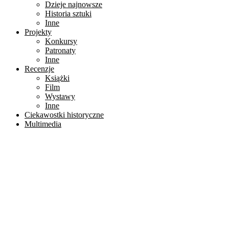
Dzieje najnowsze
Historia sztuki
Inne
Projekty
Konkursy
Patronaty
Inne
Recenzje
Książki
Film
Wystawy
Inne
Ciekawostki historyczne
Multimedia