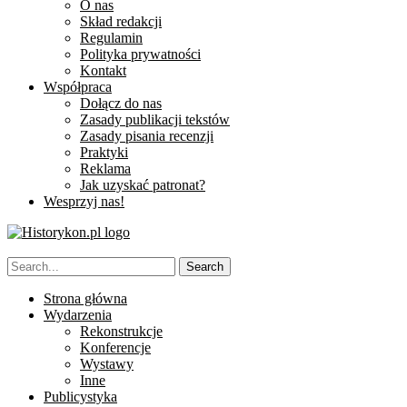
O nas
Skład redakcji
Regulamin
Polityka prywatności
Kontakt
Współpraca
Dołącz do nas
Zasady publikacji tekstów
Zasady pisania recenzji
Praktyki
Reklama
Jak uzyskać patronat?
Wesprzyj nas!
Strona główna
Wydarzenia
Rekonstrukcje
Konferencje
Wystawy
Inne
Publicystyka