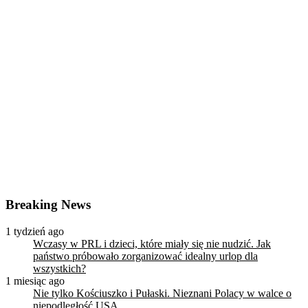
Breaking News
1 tydzień ago
Wczasy w PRL i dzieci, które miały się nie nudzić. Jak
państwo próbowało zorganizować idealny urlop dla
wszystkich?
1 miesiąc ago
Nie tylko Kościuszko i Pułaski. Nieznani Polacy w walce o
niepodległość USA