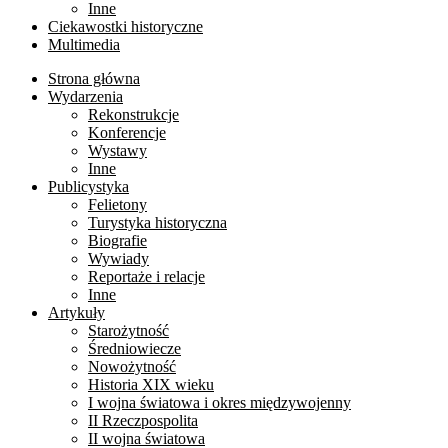
Inne
Ciekawostki historyczne
Multimedia
Strona główna
Wydarzenia
Rekonstrukcje
Konferencje
Wystawy
Inne
Publicystyka
Felietony
Turystyka historyczna
Biografie
Wywiady
Reportaże i relacje
Inne
Artykuły
Starożytność
Średniowiecze
Nowożytność
Historia XIX wieku
I wojna światowa i okres międzywojenny
II Rzeczpospolita
II wojna światowa