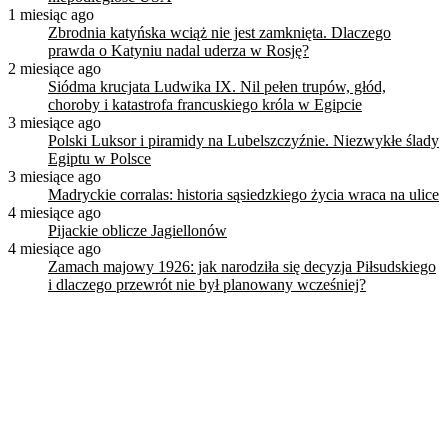
1 miesiąc ago
Zbrodnia katyńska wciąż nie jest zamknięta. Dlaczego
prawda o Katyniu nadal uderza w Rosję?
2 miesiące ago
Siódma krucjata Ludwika IX. Nil pełen trupów, głód,
choroby i katastrofa francuskiego króla w Egipcie
3 miesiące ago
Polski Luksor i piramidy na Lubelszczyźnie. Niezwykłe ślady
Egiptu w Polsce
3 miesiące ago
Madryckie corralas: historia sąsiedzkiego życia wraca na ulice
4 miesiące ago
Pijackie oblicze Jagiellonów
4 miesiące ago
Zamach majowy 1926: jak narodziła się decyzja Piłsudskiego
i dlaczego przewrót nie był planowany wcześniej?