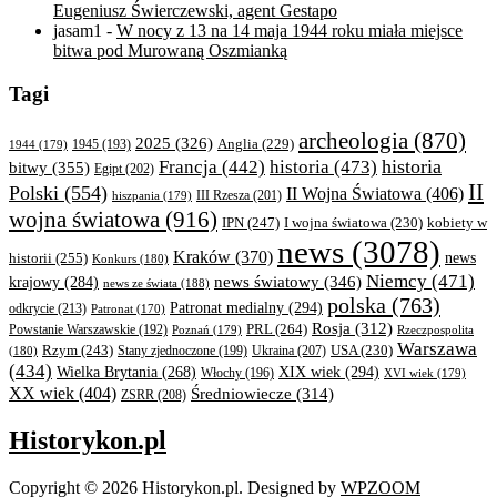
Eugeniusz Świerczewski, agent Gestapo
jasam1
-
W nocy z 13 na 14 maja 1944 roku miała miejsce
bitwa pod Murowaną Oszmianką
Tagi
archeologia
(870)
2025
(326)
Anglia
(229)
1944
(179)
1945
(193)
historia
Francja
(442)
historia
(473)
bitwy
(355)
Egipt
(202)
II
Polski
(554)
II Wojna Światowa
(406)
III Rzesza
(201)
hiszpania
(179)
wojna światowa
(916)
IPN
(247)
kobiety w
I wojna światowa
(230)
news
(3078)
Kraków
(370)
historii
(255)
news
Konkurs
(180)
Niemcy
(471)
news światowy
(346)
krajowy
(284)
news ze świata
(188)
polska
(763)
Patronat medialny
(294)
odkrycie
(213)
Patronat
(170)
Rosja
(312)
PRL
(264)
Powstanie Warszawskie
(192)
Poznań
(179)
Rzeczpospolita
Warszawa
Rzym
(243)
Ukraina
(207)
USA
(230)
(180)
Stany zjednoczone
(199)
(434)
XIX wiek
(294)
Wielka Brytania
(268)
Włochy
(196)
XVI wiek
(179)
XX wiek
(404)
Średniowiecze
(314)
ZSRR
(208)
Historykon.pl
Copyright © 2026 Historykon.pl.
Designed by
WPZOOM