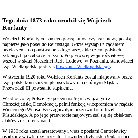
Tego dnia 1873 roku urodził się Wojciech
Korfanty
Wojciech Korfanty od samego początku walczył za sprawę polską,
najpierw jako poseł do Reichstagu. Gdzie wystąpił z żądaniem
przyłączenia do państwa polskiego wszystkich ziem polskich
zabranych po zaborze pruskim. Po pierwszej wojnie światowej
wszedł w skład Naczelnej Rady Ludowej w Poznaniu, stanowiącej
rząd Wielkopolski podczas
Powstania Wielkopolskiego
.
W styczniu 1920 roku Wojciech Korfanty został mianowany przez
rząd polski komisarzem plebiscytowym na Górnym Śląsku.
Przewodził III powstaniu śląskiemu.
W odrodzonej Polsce był posłem na Sejm związanym z
Chrześcijańską Demokracją, pełnił funkcję wicepremiera w rządzie
Wincentego Witosa. Był zagorzałym przeciwnikiem Józefa
Piłsudskiego. A po jego przewrocie majowym stał się się obiektem
ataków ze strony sanacji.
W 1930 roku został aresztowany i wraz z posłami Centrolewicy
osadzony w twierdzy brzeskiej. Powodem były oskarżenia o chęć