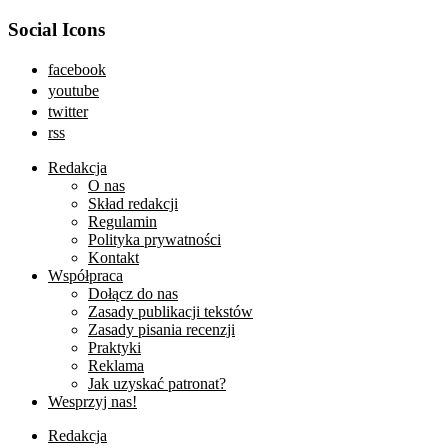
Social Icons
facebook
youtube
twitter
rss
Redakcja
O nas
Skład redakcji
Regulamin
Polityka prywatności
Kontakt
Współpraca
Dołącz do nas
Zasady publikacji tekstów
Zasady pisania recenzji
Praktyki
Reklama
Jak uzyskać patronat?
Wesprzyj nas!
Redakcja