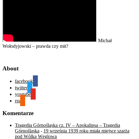
Michał
Wołodyjowski – prawda czy mit?
About
facebook
twitter
youtube
rss
Komentarze
Tragedia Górnośląska cz. IV – Apokalipsa – Tragedia
Górnośląska
-
19 września 1939 roku miała miejsce szarża
pod Wólką Węglową