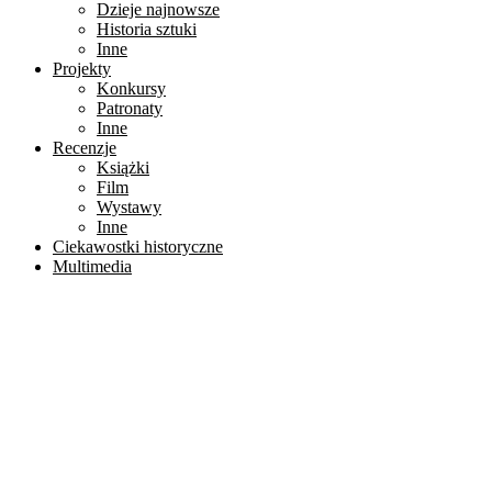
Dzieje najnowsze
Historia sztuki
Inne
Projekty
Konkursy
Patronaty
Inne
Recenzje
Książki
Film
Wystawy
Inne
Ciekawostki historyczne
Multimedia