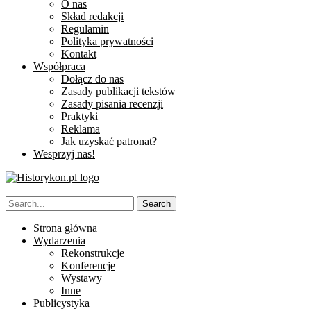
O nas
Skład redakcji
Regulamin
Polityka prywatności
Kontakt
Współpraca
Dołącz do nas
Zasady publikacji tekstów
Zasady pisania recenzji
Praktyki
Reklama
Jak uzyskać patronat?
Wesprzyj nas!
Strona główna
Wydarzenia
Rekonstrukcje
Konferencje
Wystawy
Inne
Publicystyka