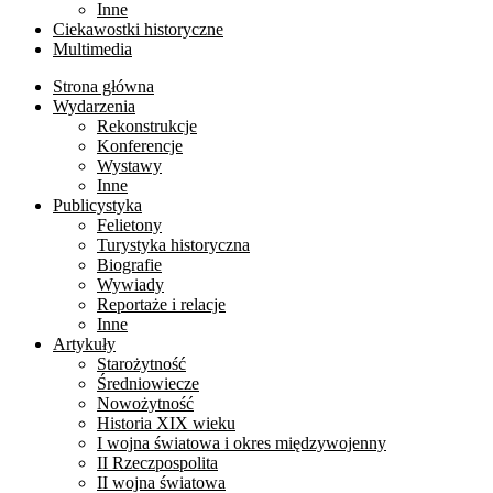
Inne
Ciekawostki historyczne
Multimedia
Strona główna
Wydarzenia
Rekonstrukcje
Konferencje
Wystawy
Inne
Publicystyka
Felietony
Turystyka historyczna
Biografie
Wywiady
Reportaże i relacje
Inne
Artykuły
Starożytność
Średniowiecze
Nowożytność
Historia XIX wieku
I wojna światowa i okres międzywojenny
II Rzeczpospolita
II wojna światowa