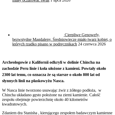
miały oczarować świat
1 lipca 2026
Cierpliwe Genowefy,
bezwstydne Magdaleny. Średniowiecze miało twarz kobiet, o
których rzadko pisano w podręcznikach
24 czerwca 2026
Archeologowie z Kalifornii odkryli w dolinie Chincha na
zachodzie Peru linie i koła ułożone z kamieni. Powtały około
2300 lat temu, co oznacza że są starsze o około 800 lat od
słynnych linii na płaskowyżu Nasca.
W Nasca linie tworzono usuwając żwir z żółtego podłoża, w
Chincha układano gęsto położone na ziemi kamienie. Całość
zespołu obejmuje powierzchnię około 40 kilometrów
kwadratowych.
Zdaniem dra Stanisha , kierującego zespołem badawczym kamienne