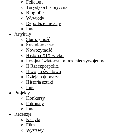
Felietony
Turystyka historyczna
Biografie
Wywiady
Reportaże i relacje
Inne
Artykuły
Starożytność
Średniowiecze
Nowożytność
Historia XIX wieku
I wojna światowa i okres międzywojenny
II Rzeczpospolita
II wojna światowa
Dzieje najnowsze
Historia sztuki
Inne
Projekty
Konkursy
Patronaty
Inne
Recenzje
Książki
Film
Wystawy