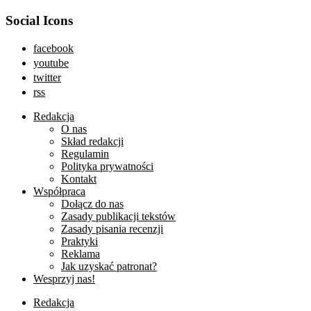
Social Icons
facebook
youtube
twitter
rss
Redakcja
O nas
Skład redakcji
Regulamin
Polityka prywatności
Kontakt
Współpraca
Dołącz do nas
Zasady publikacji tekstów
Zasady pisania recenzji
Praktyki
Reklama
Jak uzyskać patronat?
Wesprzyj nas!
Redakcja