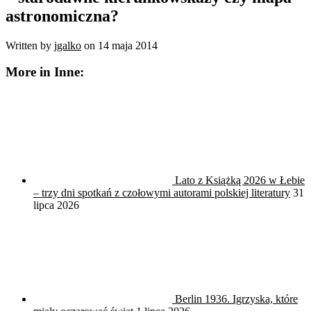
astronomiczna?
Written by
jgalko
on
14 maja 2014
More in Inne:
Lato z Książką 2026 w Łebie
– trzy dni spotkań z czołowymi autorami polskiej literatury
31
lipca 2026
Berlin 1936. Igrzyska, które