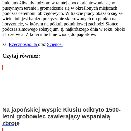
linie umożliwiały ludziom w tamtej epoce orientowanie się w
pustynnym terenie i gromadzenie się w określonych miejscach
podczas ceremonii obrzędowych. W trakcie pracy okazało się, że
wiele linii jest bardzo precyzyjnie skierowanych do punktu na
horyzoncie, w którym na półkuli południowej zachodzi Słońce
podczas zimowego solstycjum, tj. najkrótszego dnia w roku, około
21 czerwca. Z kolei inne linie wiodą do pagórków.
za:
Rzeczpospolita
oraz
Science
Czytaj również:
Na japońskiej wyspie Kiusiu odkryto 1500-
letni grobowiec zawierający wspaniałą
zbroję