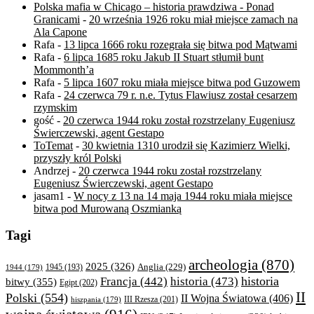
Polska mafia w Chicago – historia prawdziwa - Ponad
Granicami
-
20 września 1926 roku miał miejsce zamach na
Ala Capone
Rafa
-
13 lipca 1666 roku rozegrała się bitwa pod Mątwami
Rafa
-
6 lipca 1685 roku Jakub II Stuart stłumił bunt
Mommonth’a
Rafa
-
5 lipca 1607 roku miała miejsce bitwa pod Guzowem
Rafa
-
24 czerwca 79 r. n.e. Tytus Flawiusz został cesarzem
rzymskim
gość
-
20 czerwca 1944 roku został rozstrzelany Eugeniusz
Świerczewski, agent Gestapo
ToTemat
-
30 kwietnia 1310 urodził się Kazimierz Wielki,
przyszły król Polski
Andrzej
-
20 czerwca 1944 roku został rozstrzelany
Eugeniusz Świerczewski, agent Gestapo
jasam1
-
W nocy z 13 na 14 maja 1944 roku miała miejsce
bitwa pod Murowaną Oszmianką
Tagi
archeologia
(870)
2025
(326)
Anglia
(229)
1944
(179)
1945
(193)
historia
Francja
(442)
historia
(473)
bitwy
(355)
Egipt
(202)
II
Polski
(554)
II Wojna Światowa
(406)
III Rzesza
(201)
hiszpania
(179)