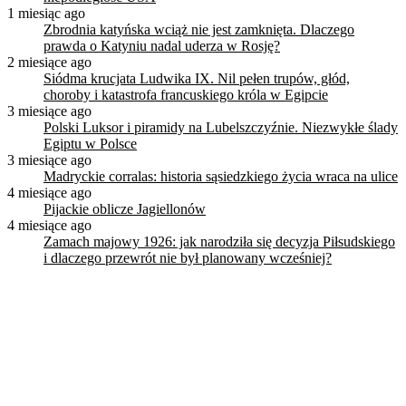
1 miesiąc ago
Zbrodnia katyńska wciąż nie jest zamknięta. Dlaczego
prawda o Katyniu nadal uderza w Rosję?
2 miesiące ago
Siódma krucjata Ludwika IX. Nil pełen trupów, głód,
choroby i katastrofa francuskiego króla w Egipcie
3 miesiące ago
Polski Luksor i piramidy na Lubelszczyźnie. Niezwykłe ślady
Egiptu w Polsce
3 miesiące ago
Madryckie corralas: historia sąsiedzkiego życia wraca na ulice
4 miesiące ago
Pijackie oblicze Jagiellonów
4 miesiące ago
Zamach majowy 1926: jak narodziła się decyzja Piłsudskiego
i dlaczego przewrót nie był planowany wcześniej?