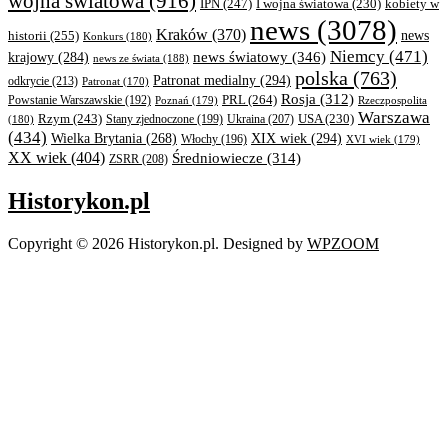
wojna światowa
(916)
IPN
(247)
kobiety w
I wojna światowa
(230)
news
(3078)
Kraków
(370)
historii
(255)
news
Konkurs
(180)
Niemcy
(471)
news światowy
(346)
krajowy
(284)
news ze świata
(188)
polska
(763)
Patronat medialny
(294)
odkrycie
(213)
Patronat
(170)
Rosja
(312)
PRL
(264)
Powstanie Warszawskie
(192)
Poznań
(179)
Rzeczpospolita
Warszawa
Rzym
(243)
Ukraina
(207)
USA
(230)
(180)
Stany zjednoczone
(199)
(434)
XIX wiek
(294)
Wielka Brytania
(268)
Włochy
(196)
XVI wiek
(179)
XX wiek
(404)
Średniowiecze
(314)
ZSRR
(208)
Historykon.pl
Copyright © 2026 Historykon.pl.
Designed by
WPZOOM