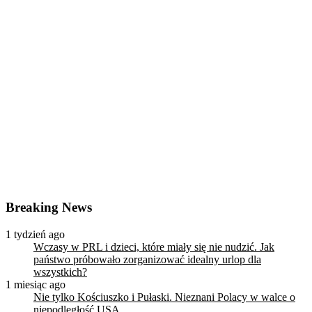
Breaking News
1 tydzień ago
Wczasy w PRL i dzieci, które miały się nie nudzić. Jak
państwo próbowało zorganizować idealny urlop dla
wszystkich?
1 miesiąc ago
Nie tylko Kościuszko i Pułaski. Nieznani Polacy w walce o
niepodległość USA