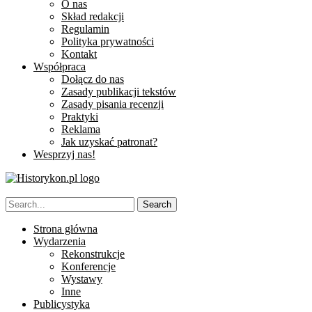
O nas
Skład redakcji
Regulamin
Polityka prywatności
Kontakt
Współpraca
Dołącz do nas
Zasady publikacji tekstów
Zasady pisania recenzji
Praktyki
Reklama
Jak uzyskać patronat?
Wesprzyj nas!
Strona główna
Wydarzenia
Rekonstrukcje
Konferencje
Wystawy
Inne
Publicystyka