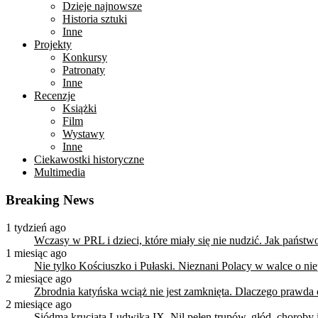
Dzieje najnowsze
Historia sztuki
Inne
Projekty
Konkursy
Patronaty
Inne
Recenzje
Książki
Film
Wystawy
Inne
Ciekawostki historyczne
Multimedia
Breaking News
1 tydzień ago
Wczasy w PRL i dzieci, które miały się nie nudzić. Jak państ
1 miesiąc ago
Nie tylko Kościuszko i Pułaski. Nieznani Polacy w walce o n
2 miesiące ago
Zbrodnia katyńska wciąż nie jest zamknięta. Dlaczego prawda
2 miesiące ago
Siódma krucjata Ludwika IX. Nil pełen trupów, głód, choroby i