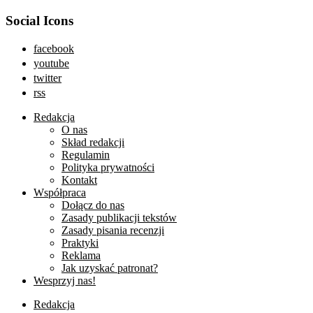
Social Icons
facebook
youtube
twitter
rss
Redakcja
O nas
Skład redakcji
Regulamin
Polityka prywatności
Kontakt
Współpraca
Dołącz do nas
Zasady publikacji tekstów
Zasady pisania recenzji
Praktyki
Reklama
Jak uzyskać patronat?
Wesprzyj nas!
Redakcja