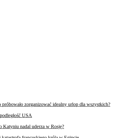
wo próbowało zorganizować idealny urlop dla wszystkich?
iepodległość USA
 o Katyniu nadal uderza w Rosję?
 katastrofa francuskiego króla w Egipcie