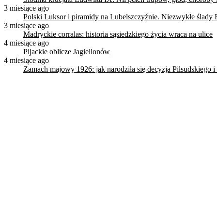
3 miesiące ago
Polski Luksor i piramidy na Lubelszczyźnie. Niezwykłe ślady 
3 miesiące ago
Madryckie corralas: historia sąsiedzkiego życia wraca na ulice
4 miesiące ago
Pijackie oblicze Jagiellonów
4 miesiące ago
Zamach majowy 1926: jak narodziła się decyzja Piłsudskiego i