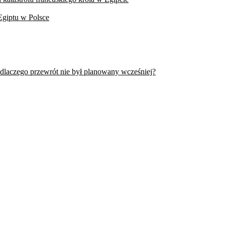
Egiptu w Polsce
 dlaczego przewrót nie był planowany wcześniej?