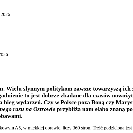
a 2026
 2026
m. Wielu słynnym politykom zawsze towarzyszą ich ż
nienie to jest dobrze zbadane dla czasów nowożytn
a bieg wydarzeń. Czy w Polsce poza Boną czy Marysi
nego razu na Ostrowie
przybliża nam słabo znaną po
 obawami.
owym A5, w miękkiej oprawie, liczy 360 stron. Treść podzielona jest n