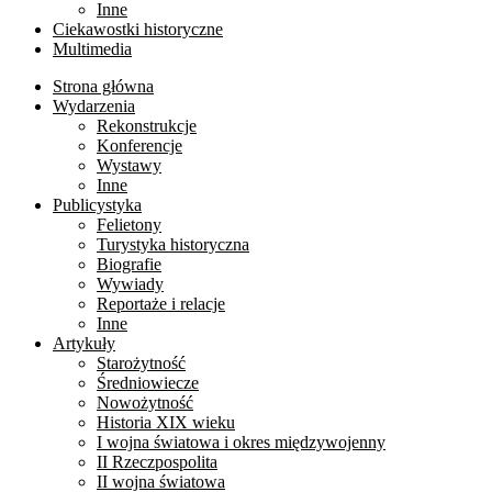
Inne
Ciekawostki historyczne
Multimedia
Strona główna
Wydarzenia
Rekonstrukcje
Konferencje
Wystawy
Inne
Publicystyka
Felietony
Turystyka historyczna
Biografie
Wywiady
Reportaże i relacje
Inne
Artykuły
Starożytność
Średniowiecze
Nowożytność
Historia XIX wieku
I wojna światowa i okres międzywojenny
II Rzeczpospolita
II wojna światowa