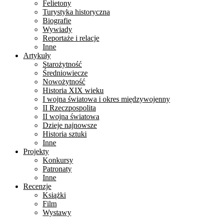
Felietony
Turystyka historyczna
Biografie
Wywiady
Reportaże i relacje
Inne
Artykuły
Starożytność
Średniowiecze
Nowożytność
Historia XIX wieku
I wojna światowa i okres międzywojenny
II Rzeczpospolita
II wojna światowa
Dzieje najnowsze
Historia sztuki
Inne
Projekty
Konkursy
Patronaty
Inne
Recenzje
Książki
Film
Wystawy