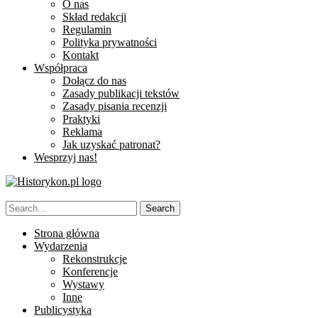
O nas
Skład redakcji
Regulamin
Polityka prywatności
Kontakt
Współpraca
Dołącz do nas
Zasady publikacji tekstów
Zasady pisania recenzji
Praktyki
Reklama
Jak uzyskać patronat?
Wesprzyj nas!
Strona główna
Wydarzenia
Rekonstrukcje
Konferencje
Wystawy
Inne
Publicystyka