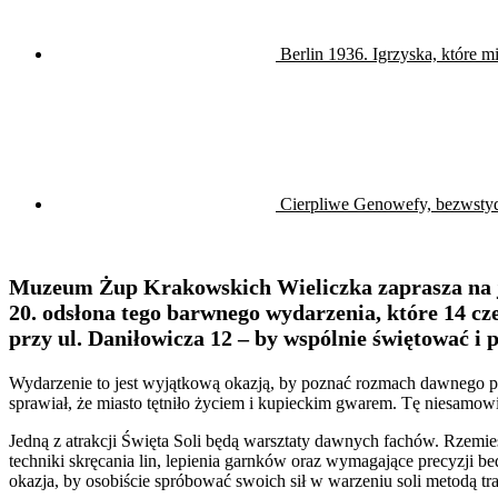
Berlin 1936. Igrzyska, które m
Cierpliwe Genowefy, bezwstyd
Muzeum Żup Krakowskich Wieliczka zaprasza na jub
20. odsłona tego barwnego wydarzenia, które 14 c
przy ul. Daniłowicza 12 – by wspólnie świętować i
Wydarzenie to jest wyjątkową okazją, by poznać rozmach dawnego prz
sprawiał, że miasto tętniło życiem i kupieckim gwarem. Tę niesamo
Jedną z atrakcji Święta Soli będą warsztaty dawnych fachów. Rzemie
techniki skręcania lin, lepienia garnków oraz wymagające precyzji 
okazja, by osobiście spróbować swoich sił w warzeniu soli metodą tr