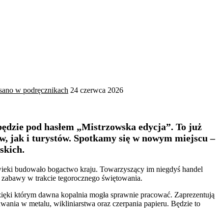
isano w podręcznikach
24 czerwca 2026
ędzie pod hasłem „Mistrzowska edycja”. To już
w, jak i turystów. Spotkamy się w nowym miejscu –
skich.
z wieki budowało bogactwo kraju. Towarzyszący im niegdyś handel
j zabawy w trakcie tegorocznego świętowania.
dzięki którym dawna kopalnia mogła sprawnie pracować. Zaprezentują
ania w metalu, wikliniarstwa oraz czerpania papieru. Będzie to