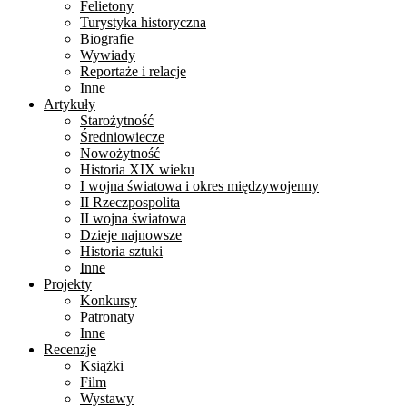
Felietony
Turystyka historyczna
Biografie
Wywiady
Reportaże i relacje
Inne
Artykuły
Starożytność
Średniowiecze
Nowożytność
Historia XIX wieku
I wojna światowa i okres międzywojenny
II Rzeczpospolita
II wojna światowa
Dzieje najnowsze
Historia sztuki
Inne
Projekty
Konkursy
Patronaty
Inne
Recenzje
Książki
Film
Wystawy