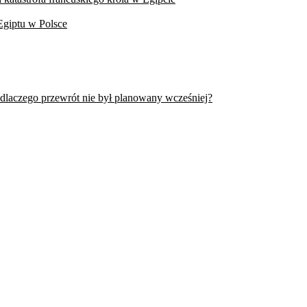
Egiptu w Polsce
 dlaczego przewrót nie był planowany wcześniej?