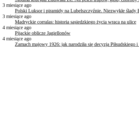
3 miesiące ago
Polski Luksor i piramidy na Lubelszczyźnie. Niezwykłe ślady 
3 miesiące ago
Madryckie corralas: historia sąsiedzkiego życia wraca na ulice
4 miesiące ago
Pijackie oblicze Jagiellonów
4 miesiące ago
Zamach majowy 1926: jak narodziła się decyzja Piłsudskiego i