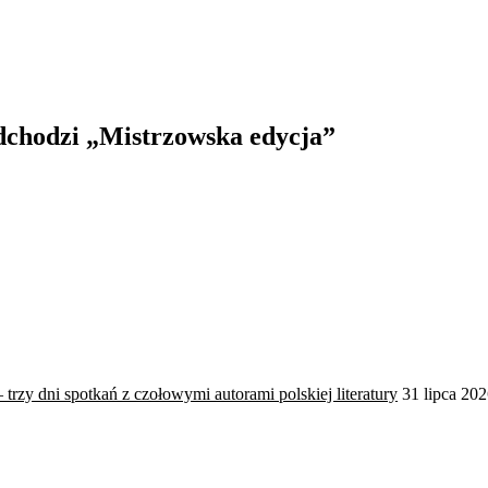
adchodzi „Mistrzowska edycja”
trzy dni spotkań z czołowymi autorami polskiej literatury
31 lipca 20