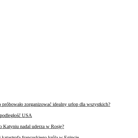
wo próbowało zorganizować idealny urlop dla wszystkich?
iepodległość USA
 o Katyniu nadal uderza w Rosję?
 katastrofa francuskiego króla w Egipcie