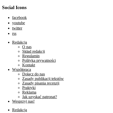
Social Icons
facebook
youtube
twitter
rss
Redakcja
O nas
Skład redakcji
Regulamin
Polityka prywatności
Kontakt
Współpraca
Dołącz do nas
Zasady publikacji tekstów
Zasady pisania recenzji
Praktyki
Reklama
Jak uzyskać patronat?
Wesprzyj nas!
Redakcja