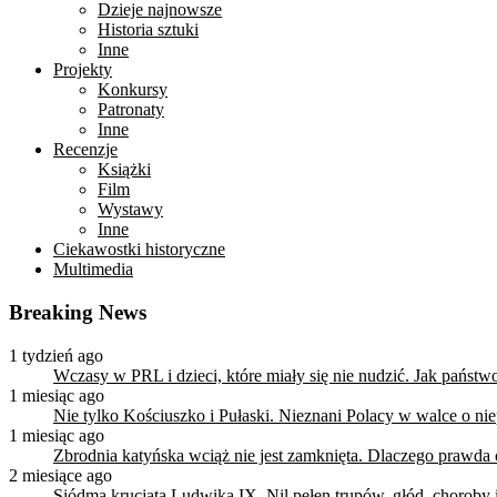
Dzieje najnowsze
Historia sztuki
Inne
Projekty
Konkursy
Patronaty
Inne
Recenzje
Książki
Film
Wystawy
Inne
Ciekawostki historyczne
Multimedia
Breaking News
1 tydzień ago
Wczasy w PRL i dzieci, które miały się nie nudzić. Jak państ
1 miesiąc ago
Nie tylko Kościuszko i Pułaski. Nieznani Polacy w walce o n
1 miesiąc ago
Zbrodnia katyńska wciąż nie jest zamknięta. Dlaczego prawda
2 miesiące ago
Siódma krucjata Ludwika IX. Nil pełen trupów, głód, choroby i