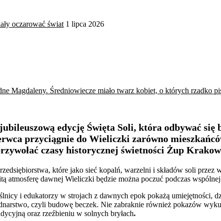
iały oczarować świat
1 lipca 2026
ne Magdaleny. Średniowiecze miało twarz kobiet, o których rzadko p
ileuszową edycję Święta Soli, która odbywać się b
zerwca przyciągnie do Wieliczki zarówno mieszkańcó
 przywołać czasy historycznej świetności Żup Krakow
edsiębiorstwa, które jako sieć kopalń, warzelni i składów soli prze
witą atmosferę dawnej Wieliczki będzie można poczuć podczas wspólne
ślnicy i edukatorzy w strojach z dawnych epok pokażą umiejętności, 
bednarstwo, czyli budowę beczek. Nie zabraknie również pokazów wykuw
adycyjną oraz rzeźbieniu w solnych bryłach
.