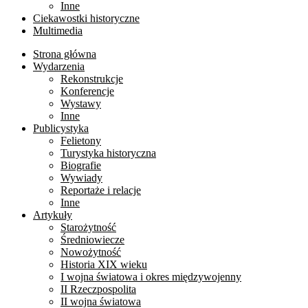
Inne
Ciekawostki historyczne
Multimedia
Strona główna
Wydarzenia
Rekonstrukcje
Konferencje
Wystawy
Inne
Publicystyka
Felietony
Turystyka historyczna
Biografie
Wywiady
Reportaże i relacje
Inne
Artykuły
Starożytność
Średniowiecze
Nowożytność
Historia XIX wieku
I wojna światowa i okres międzywojenny
II Rzeczpospolita
II wojna światowa