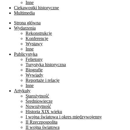
Inne
Ciekawostki historyczne
Multimedia
Strona główna
Wydarzenia
Rekonstrukcje
Konferencje
Wystawy
Inne
Publicystyka
Felietony
Turystyka historyczna
Biografie
Wywiady
Reportaże i relacje
Inne
Artykuły
Starożytność
Średniowiecze
Nowożytność
Historia XIX wieku
I wojna światowa i okres międzywojenny
II Rzeczpospolita
II wojna światowa