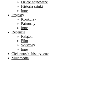
Dzieje najnowsze
Historia sztuki
Inne
Projekty
Konkursy
Patronaty
Inne
Recenzje
Książki
Film
Wystawy
Inne
Ciekawostki historyczne
Multimedia