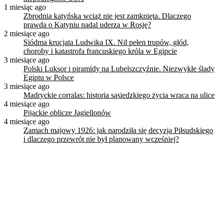
1 miesiąc ago
Zbrodnia katyńska wciąż nie jest zamknięta. Dlaczego
prawda o Katyniu nadal uderza w Rosję?
2 miesiące ago
Siódma krucjata Ludwika IX. Nil pełen trupów, głód,
choroby i katastrofa francuskiego króla w Egipcie
3 miesiące ago
Polski Luksor i piramidy na Lubelszczyźnie. Niezwykłe ślady
Egiptu w Polsce
3 miesiące ago
Madryckie corralas: historia sąsiedzkiego życia wraca na ulice
4 miesiące ago
Pijackie oblicze Jagiellonów
4 miesiące ago
Zamach majowy 1926: jak narodziła się decyzja Piłsudskiego
i dlaczego przewrót nie był planowany wcześniej?