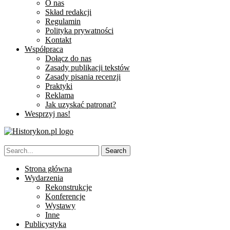
O nas
Skład redakcji
Regulamin
Polityka prywatności
Kontakt
Współpraca
Dołącz do nas
Zasady publikacji tekstów
Zasady pisania recenzji
Praktyki
Reklama
Jak uzyskać patronat?
Wesprzyj nas!
Strona główna
Wydarzenia
Rekonstrukcje
Konferencje
Wystawy
Inne
Publicystyka