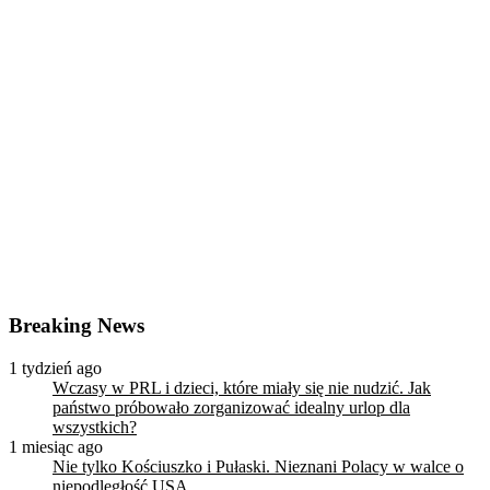
Breaking News
1 tydzień ago
Wczasy w PRL i dzieci, które miały się nie nudzić. Jak
państwo próbowało zorganizować idealny urlop dla
wszystkich?
1 miesiąc ago
Nie tylko Kościuszko i Pułaski. Nieznani Polacy w walce o
niepodległość USA