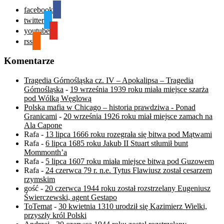
facebook
twitter
youtube
rss
Komentarze
Tragedia Górnośląska cz. IV – Apokalipsa – Tragedia
Górnośląska
-
19 września 1939 roku miała miejsce szarża
pod Wólką Węglową
Polska mafia w Chicago – historia prawdziwa - Ponad
Granicami
-
20 września 1926 roku miał miejsce zamach na
Ala Capone
Rafa
-
13 lipca 1666 roku rozegrała się bitwa pod Mątwami
Rafa
-
6 lipca 1685 roku Jakub II Stuart stłumił bunt
Mommonth’a
Rafa
-
5 lipca 1607 roku miała miejsce bitwa pod Guzowem
Rafa
-
24 czerwca 79 r. n.e. Tytus Flawiusz został cesarzem
rzymskim
gość
-
20 czerwca 1944 roku został rozstrzelany Eugeniusz
Świerczewski, agent Gestapo
ToTemat
-
30 kwietnia 1310 urodził się Kazimierz Wielki,
przyszły król Polski