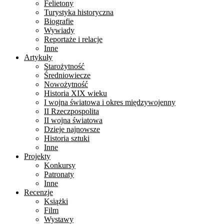
Felietony
Turystyka historyczna
Biografie
Wywiady
Reportaże i relacje
Inne
Artykuły
Starożytność
Średniowiecze
Nowożytność
Historia XIX wieku
I wojna światowa i okres międzywojenny
II Rzeczpospolita
II wojna światowa
Dzieje najnowsze
Historia sztuki
Inne
Projekty
Konkursy
Patronaty
Inne
Recenzje
Książki
Film
Wystawy