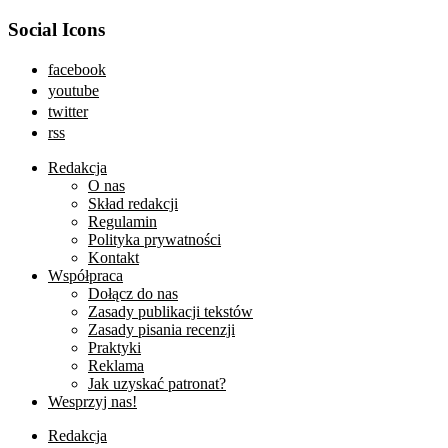
Social Icons
facebook
youtube
twitter
rss
Redakcja
O nas
Skład redakcji
Regulamin
Polityka prywatności
Kontakt
Współpraca
Dołącz do nas
Zasady publikacji tekstów
Zasady pisania recenzji
Praktyki
Reklama
Jak uzyskać patronat?
Wesprzyj nas!
Redakcja