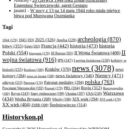
Andrzej
-
20 czerwca 1944 roku został rozstrzelany
Eugeniusz Świerczewski, agent Gestapo
jasam1
-
W nocy z 13 na 14 maja 1944 roku miała miejsce
bitwa pod Murowaną Oszmianką
Tagi
archeologia
(870)
2025
(326)
Anglia
(229)
1944
(179)
1945
(193)
historia
Francja
(442)
historia
(473)
bitwy
(355)
Egipt
(202)
II
Polski
(554)
II Wojna Światowa
(406)
III Rzesza
(201)
hiszpania
(179)
wojna światowa
(916)
IPN
(247)
kobiety w
I wojna światowa
(230)
news
(3078)
Kraków
(370)
historii
(255)
news
Konkurs
(180)
Niemcy
(471)
news światowy
(346)
krajowy
(284)
news ze świata
(188)
polska
(763)
Patronat medialny
(294)
odkrycie
(213)
Patronat
(170)
Rosja
(312)
PRL
(264)
Powstanie Warszawskie
(192)
Poznań
(179)
Rzeczpospolita
Warszawa
Rzym
(243)
Ukraina
(207)
USA
(230)
(180)
Stany zjednoczone
(199)
(434)
XIX wiek
(294)
Wielka Brytania
(268)
Włochy
(196)
XVI wiek
(179)
XX wiek
(404)
Średniowiecze
(314)
ZSRR
(208)
Historykon.pl