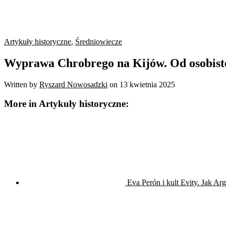
Artykuły historyczne
,
Średniowiecze
Wyprawa Chrobrego na Kijów. Od osobiste
Written by
Ryszard Nowosadzki
on
13 kwietnia 2025
More in Artykuły historyczne:
Eva Perón i kult Evity. Jak A