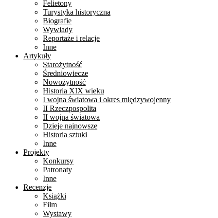
Felietony
Turystyka historyczna
Biografie
Wywiady
Reportaże i relacje
Inne
Artykuły
Starożytność
Średniowiecze
Nowożytność
Historia XIX wieku
I wojna światowa i okres międzywojenny
II Rzeczpospolita
II wojna światowa
Dzieje najnowsze
Historia sztuki
Inne
Projekty
Konkursy
Patronaty
Inne
Recenzje
Książki
Film
Wystawy