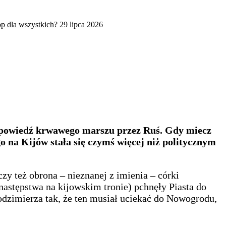
op dla wszystkich?
29 lipca 2026
zapowiedź krwawego marszu przez Ruś. Gdy miecz
o na Kijów stała się czymś więcej niż politycznym
zy też obrona – nieznanej z imienia – córki
astępstwa na kijowskim tronie) pchnęły Piasta do
odzimierza tak, że ten musiał uciekać do Nowogrodu,