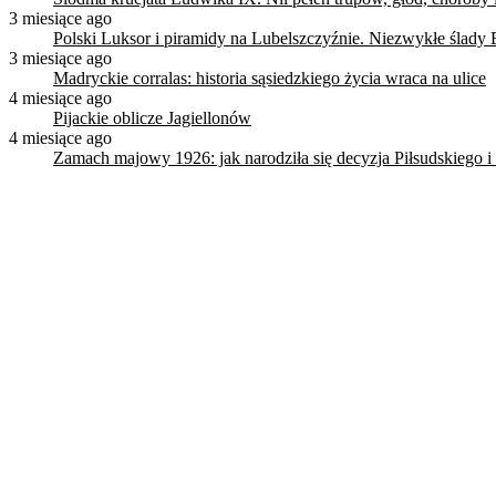
3 miesiące ago
Polski Luksor i piramidy na Lubelszczyźnie. Niezwykłe ślady 
3 miesiące ago
Madryckie corralas: historia sąsiedzkiego życia wraca na ulice
4 miesiące ago
Pijackie oblicze Jagiellonów
4 miesiące ago
Zamach majowy 1926: jak narodziła się decyzja Piłsudskiego i