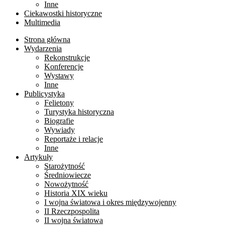
Inne
Ciekawostki historyczne
Multimedia
Strona główna
Wydarzenia
Rekonstrukcje
Konferencje
Wystawy
Inne
Publicystyka
Felietony
Turystyka historyczna
Biografie
Wywiady
Reportaże i relacje
Inne
Artykuły
Starożytność
Średniowiecze
Nowożytność
Historia XIX wieku
I wojna światowa i okres międzywojenny
II Rzeczpospolita
II wojna światowa