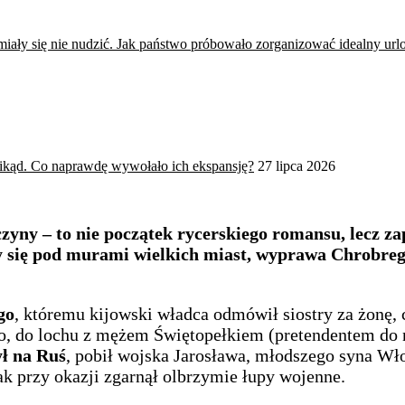
miały się nie nudzić. Jak państwo próbowało zorganizować idealny url
nikąd. Co naprawdę wywołało ich ekspansję?
27 lipca 2026
yny – to nie początek rycerskiego romansu, lecz 
ły się pod murami wielkich miast, wyprawa Chrobreg
go
, któremu kijowski władca odmówił siostry za żonę, c
o, do lochu z mężem Świętopełkiem (pretendentem do n
ył na Ruś
, pobił wojska Jarosława, młodszego syna Wł
ak przy okazji zgarnął olbrzymie łupy wojenne.