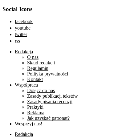
Social Icons
facebook
youtube
twitter
rss
Redakcja
O nas
Skład redakcji
Regulamin
Polityka prywatności
Kontakt
Współpraca
Dołącz do nas
Zasady publikacji tekstów
Zasady pisania recenzji
Praktyki
Reklama
Jak uzyskać patronat?
Wesprzyj nas!
Redakcja