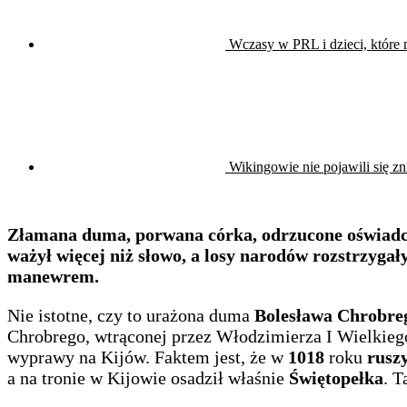
Wczasy w PRL i dzieci, które 
Wikingowie nie pojawili się z
Złamana duma, porwana córka, odrzucone oświadcz
ważył więcej niż słowo, a losy narodów rozstrzyga
manewrem.
Nie istotne, czy to urażona duma
Bolesława Chrobre
Chrobrego, wtrąconej przez Włodzimierza I Wielkieg
wyprawy na Kijów. Faktem jest, że w
1018
roku
rusz
a na tronie w Kijowie osadził właśnie
Świętopełka
. T