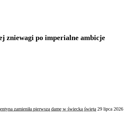
j zniewagi po imperialne ambicje
rgentyna zamieniła pierwszą damę w świecką świętą
29 lipca 2026