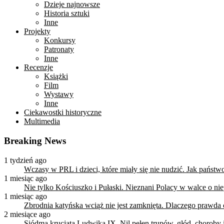
Dzieje najnowsze
Historia sztuki
Inne
Projekty
Konkursy
Patronaty
Inne
Recenzje
Książki
Film
Wystawy
Inne
Ciekawostki historyczne
Multimedia
Breaking News
1 tydzień ago
Wczasy w PRL i dzieci, które miały się nie nudzić. Jak państ
1 miesiąc ago
Nie tylko Kościuszko i Pułaski. Nieznani Polacy w walce o n
1 miesiąc ago
Zbrodnia katyńska wciąż nie jest zamknięta. Dlaczego prawda
2 miesiące ago
Siódma krucjata Ludwika IX. Nil pełen trupów, głód, choroby i