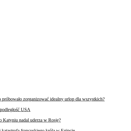
wo próbowało zorganizować idealny urlop dla wszystkich?
iepodległość USA
 o Katyniu nadal uderza w Rosję?
 katastrofa francuskiego króla w Egipcie