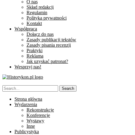
O nas
Skład redakcji
Regulamin
Polityka prywatności
Kontakt
Współpraca
Dołącz do nas
Zasady publikacji tekstów
Zasady pisania recenzji
Praktyki
Reklama
Jak uzyskać patronat?
Wesprzyj nas!
Strona główna
Wydarzenia
Rekonstrukcje
Konferencje
Wystawy
Inne
Publicystyka