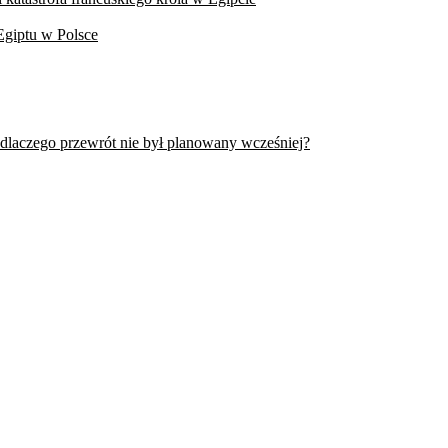
Egiptu w Polsce
 dlaczego przewrót nie był planowany wcześniej?